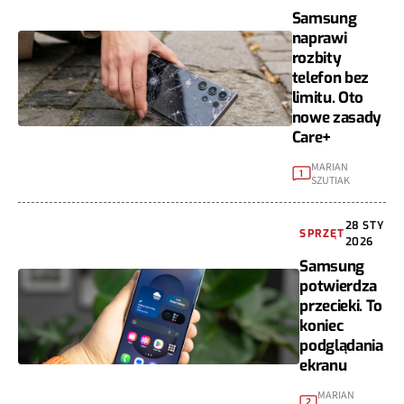
Samsung
naprawi
rozbity
telefon bez
limitu. Oto
nowe zasady
Care+
MARIAN
1
SZUTIAK
28 STY
SPRZĘT
2026
Samsung
potwierdza
przecieki. To
koniec
podglądania
ekranu
MARIAN
2