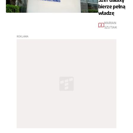
Szef Galaxy
bierze pełną
władzę
MARIAN
2
SZUTIAK