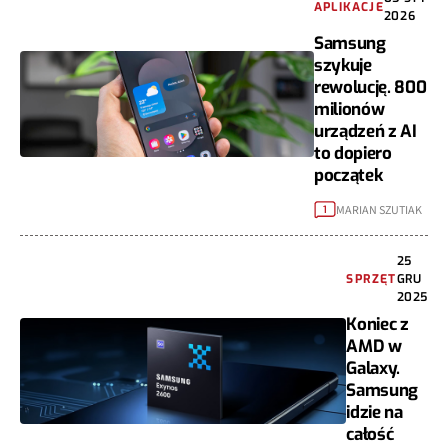
APLIKACJE
2026
Samsung
szykuje
rewolucję. 800
milionów
urządzeń z AI
to dopiero
początek
MARIAN SZUTIAK
1
25
SPRZĘT
GRU
2025
Koniec z
AMD w
Galaxy.
Samsung
idzie na
całość