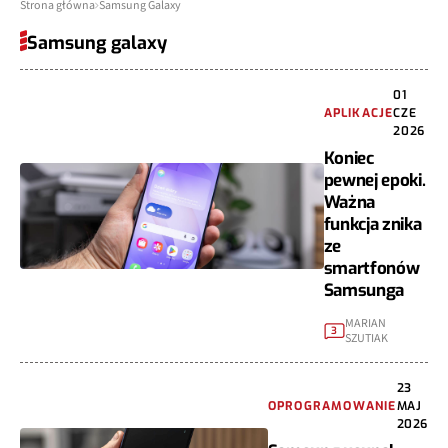
Strona główna
Samsung Galaxy
Samsung galaxy
01
APLIKACJE
CZE
2026
Koniec
pewnej epoki.
Ważna
funkcja znika
ze
smartfonów
Samsunga
MARIAN
3
SZUTIAK
23
OPROGRAMOWANIE
MAJ
2026