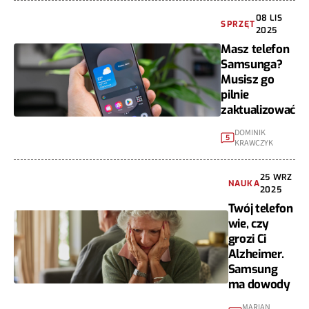
08 LIS
SPRZĘT
2025
Masz telefon
Samsunga?
Musisz go
pilnie
zaktualizować
DOMINIK
5
KRAWCZYK
25 WRZ
NAUKA
2025
Twój telefon
wie, czy
grozi Ci
Alzheimer.
Samsung
ma dowody
MARIAN