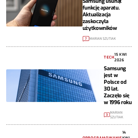
Samsung usunął
funkcję aparatu.
Aktualizacja
zaskoczyła
użytkowników
MARIAN SZUTIAK
7
15 KWI
TECH
2026
Samsung
jest w
Polsce od
30 lat.
Zaczęło się
w 1996 roku
MARIAN
3
SZUTIAK
14
OPROGRAMOWANIE
KWI