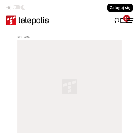
Zaloguj się
24