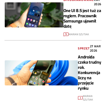
2026
One UI 8.5 jest tuż za
rogiem. Pracownik
Samsunga ujawnił
datę
MARIAN SZUTIAK
5
27 MAR
SPRZĘT
2026
Androida
czeka trudny
rok.
Konkurencja
liczy na
przejęcie
rynku
MARIAN
1
SZUTIAK