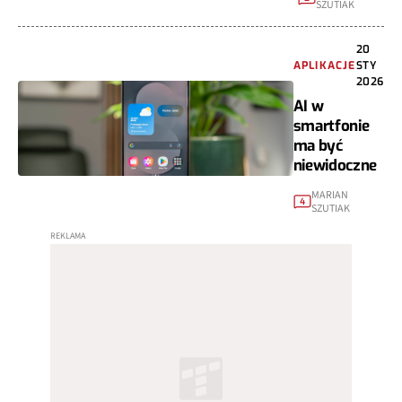
SZUTIAK
20
APLIKACJE
STY
2026
AI w
smartfonie
ma być
niewidoczne
MARIAN
4
SZUTIAK