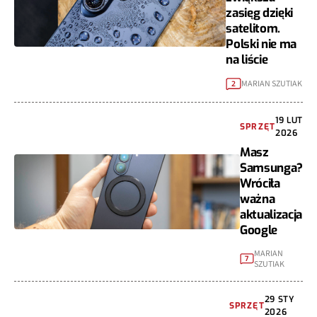
zasięg dzięki
satelitom.
Polski nie ma
na liście
MARIAN SZUTIAK
2
19 LUT
SPRZĘT
2026
Masz
Samsunga?
Wróciła
ważna
aktualizacja
Google
MARIAN
7
SZUTIAK
29 STY
SPRZĘT
2026