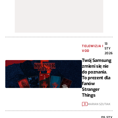
13
TELEWIZJA I
STY
VOD
2026
Twój Samsung
zmieni się nie
do poznania.
To prezent dla
fanów
Stranger
Things
MARIAN SZUTIAK
0
05 STY