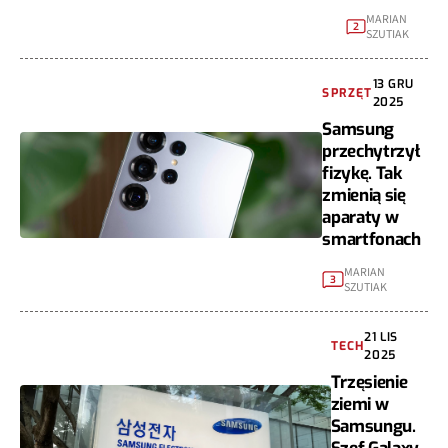
MARIAN
2
SZUTIAK
13 GRU
SPRZĘT
2025
Samsung
przechytrzył
fizykę. Tak
zmienią się
aparaty w
smartfonach
MARIAN
3
SZUTIAK
21 LIS
TECH
2025
Trzęsienie
ziemi w
Samsungu.