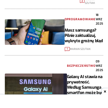
2
SZUTIAK
18
OPROGRAMOWANIE
WRZ
2025
Masz samsunga?
Pilnie zaktualizuj,
wykryto groźny błąd
MARIAN SZUTIAK
1
09
BEZPIECZEŃSTWO
WRZ
2025
Galaxy AI stawia na
prywatność.
Według Samsunga
smartfon może być
naprawdę
bezpieczny