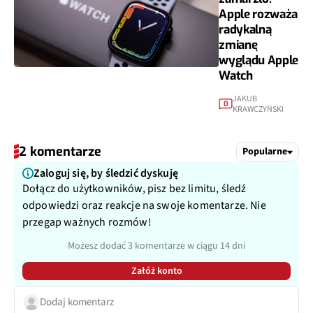
Apple rozważa
radykalną
zmianę
wyglądu Apple
Watch
JAKUB
0
KRAWCZYŃSKI
2 komentarze
Popularne
Zaloguj się, by śledzić dyskuję
Dołącz do użytkowników, pisz bez limitu, śledź
odpowiedzi oraz reakcje na swoje komentarze. Nie
przegap ważnych rozmów!
Możesz dodać 3 komentarze w ciągu 14 dni
Załóż konto
Dodaj komentarz