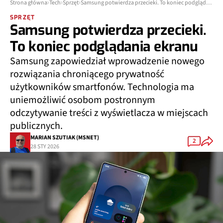
Strona główna
Tech
Sprzęt
Samsung potwierdza przecieki. To koniec podglądania ekranu
SPRZĘT
Samsung potwierdza przecieki.
To koniec podglądania ekranu
Samsung zapowiedział wprowadzenie nowego
rozwiązania chroniącego prywatność
użytkowników smartfonów. Technologia ma
uniemożliwić osobom postronnym
odczytywanie treści z wyświetlacza w miejscach
publicznych.
MARIAN SZUTIAK (MSNET)
2
28 STY 2026