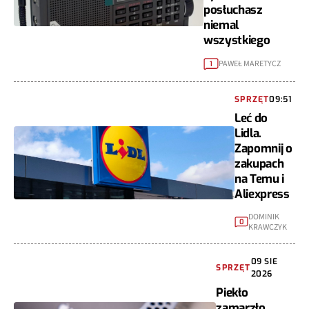
posłuchasz
niemal
wszystkiego
PAWEŁ MARETYCZ
1
SPRZĘT
09:51
Leć do
Lidla.
Zapomnij o
zakupach
na Temu i
Aliexpress
DOMINIK
0
KRAWCZYK
09 SIE
SPRZĘT
2026
Piekło
zamarzło.