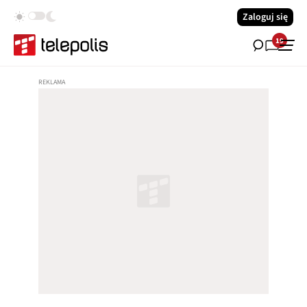
Zaloguj się
19