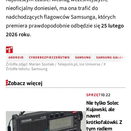
nieoficjalny doniesień, ma ona trafić do
nadchodzących flagowców Samsunga, których
premiera prawdopodobnie odbędzie się
25 lutego
2026 roku
.
ANDROID
CYBERBEZPIECZEŃSTWO
SAMSUNG
SAMSUNG GALAXY
Źródła zdjęć: Marian Szutiak / Telepolis.pl, Ice Universe / X
Źródła tekstu: Samsung
Zobacz więcej
SPRZĘT
10:22
Nie tylko Solec
Kujawski, ale
nawet
krótkofalówki. Z
tym radiem