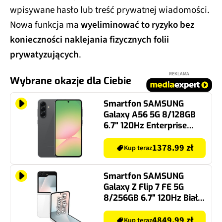
wpisywane hasło lub treść prywatnej wiadomości.
Nowa funkcja ma
wyeliminować to ryzyko bez
konieczności naklejania fizycznych folii
prywatyzujących
.
REKLAMA
Wybrane okazje dla Ciebie
Smartfon SAMSUNG
Galaxy A56 5G 8/128GB
6.7" 120Hz Enterprise
Edition Grafitowy SM-
A566 EU
1378.99 zł
Kup teraz
Smartfon SAMSUNG
Galaxy Z Flip 7 FE 5G
8/256GB 6.7" 120Hz Biały
SM-F761
4849.99 zł
Kup teraz