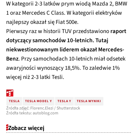
W kategorii 2-3 latków prym wiodą Mazda 2, BMW
1 oraz Mercedes C Class. W kategorii elektryków
najlepszy okazał się Fiat 500e.
Pierwszy raz w historii TUV przedstawiono
raport
dotyczący samochodów 10-letnich. Tutaj
niekwestionowanym liderem okazał Mercedes-
Benz
. Przy samochodach 10-letnich miał odsetek
awaryjności wynoszący 18,5%. To zaledwie 1%
więcej niż 2-3 latki Tesli.
TESLA
TESLA MODEL Y
TESLA Y
TESLA WYNIKI
Źródła zdjęć: Florenc.Elezi / Shutterstock
Źródła tekstu: autoblog.com
Zobacz więcej