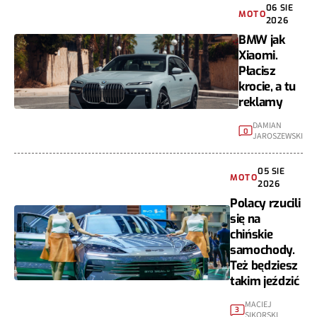
06 SIE
MOTO
2026
BMW jak
Xiaomi.
Płacisz
krocie, a tu
reklamy
DAMIAN
0
JAROSZEWSKI
05 SIE
MOTO
2026
Polacy rzucili
się na
chińskie
samochody.
Też będziesz
takim jeździć
MACIEJ
3
SIKORSKI