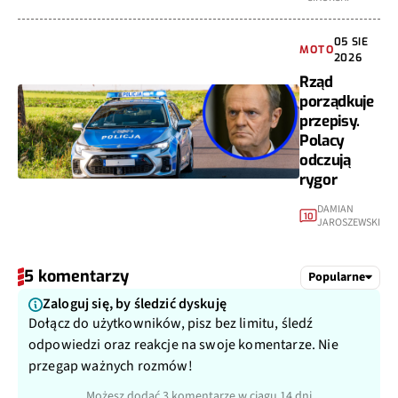
05 SIE
MOTO
2026
Rząd
porządkuje
przepisy.
Polacy
odczują
rygor
DAMIAN
10
JAROSZEWSKI
5 komentarzy
Popularne
Zaloguj się, by śledzić dyskuję
Dołącz do użytkowników, pisz bez limitu, śledź
odpowiedzi oraz reakcje na swoje komentarze. Nie
przegap ważnych rozmów!
Możesz dodać 3 komentarze w ciągu 14 dni