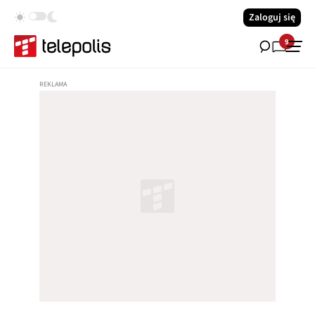
Zaloguj się
9