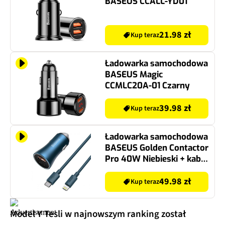
BASEUS CCALL-YD01
21.98 zł
Kup teraz
Ładowarka samochodowa
BASEUS Magic
CCMLC20A-01 Czarny
39.98 zł
Kup teraz
Ładowarka samochodowa
BASEUS Golden Contactor
Pro 40W Niebieski + kabel
USB-C-Lightning
49.98 zł
Kup teraz
Model Y Tesli w najnowszym ranking został