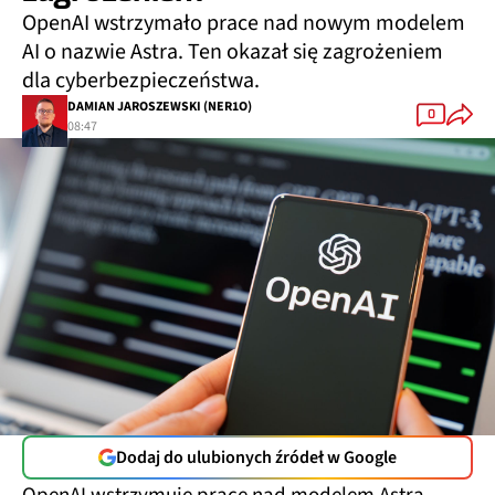
OpenAI wstrzymało prace nad nowym modelem
AI o nazwie Astra. Ten okazał się zagrożeniem
dla cyberbezpieczeństwa.
DAMIAN JAROSZEWSKI (NER1O)
0
08:47
Dodaj do ulubionych źródeł w Google