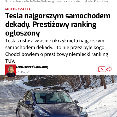
Strona główna
Tech
Moto
Tesla najgorszym samochodem dekady. Prestiżowy ranking ogłoszony
MOTORYZACJA
Tesla najgorszym samochodem
dekady. Prestiżowy ranking
ogłoszony
Tesla została właśnie okrzyknięta najgorszym
samochodem dekady. I to nie przez byle kogo.
Chodzi bowiem o prestiżowy niemiecki ranking
TUV.
ANNA KOPEĆ (ANNAKO)
5
27 LIS 2025