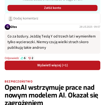
Załóż konto
Dodaj komentarz
G
Głos
28 LIS 2025 · 09:57
Co za bzdury. Jeżdżę Teslą Y od trzech lat i wymieniłem
tylko wycieraczki. Niemcy czują wielki strach skoro
publikują takie androny
6
2
Odpowiedz
Wyświetl więcej (+1)
BEZPIECZEŃSTWO
OpenAI wstrzymuje prace nad
nowym modelem AI. Okazał się
zagrożeniem