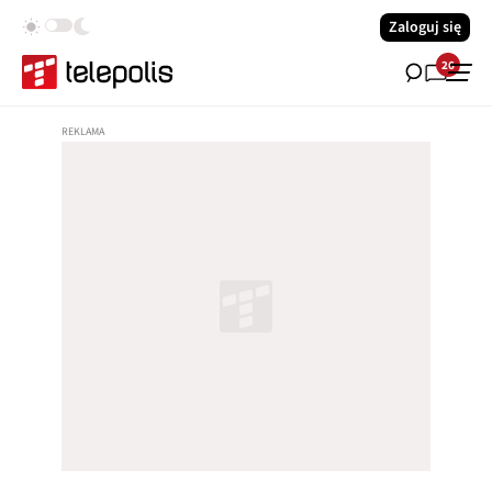
Zaloguj się
26