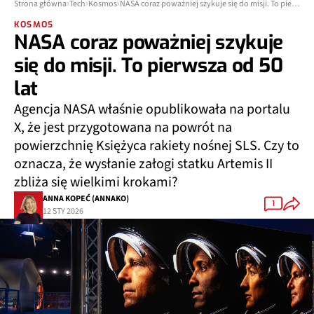
Strona główna
Tech
Kosmos
NASA coraz poważniej szykuje się do misji. To pierwsza od 50 lat
KOSMOS
NASA coraz poważniej szykuje
się do misji. To pierwsza od 50
lat
Agencja NASA właśnie opublikowała na portalu
X, że jest przygotowana na powrót na
powierzchnię Księżyca rakiety nośnej SLS. Czy to
oznacza, że wysłanie załogi statku Artemis II
zbliża się wielkimi krokami?
ANNA KOPEĆ (ANNAKO)
1
12 STY 2026