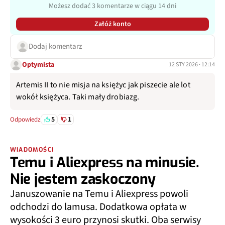
Możesz dodać 3 komentarze w ciągu 14 dni
Załóż konto
Dodaj komentarz
Optymista
12 STY 2026 · 12:14
Artemis II to nie misja na księżyc jak piszecie ale lot
wokół księżyca. Taki mały drobiazg.
5
1
Odpowiedz
WIADOMOŚCI
Temu i Aliexpress na minusie.
Nie jestem zaskoczony
Januszowanie na Temu i Aliexpress powoli
odchodzi do lamusa. Dodatkowa opłata w
wysokości 3 euro przynosi skutki. Oba serwisy