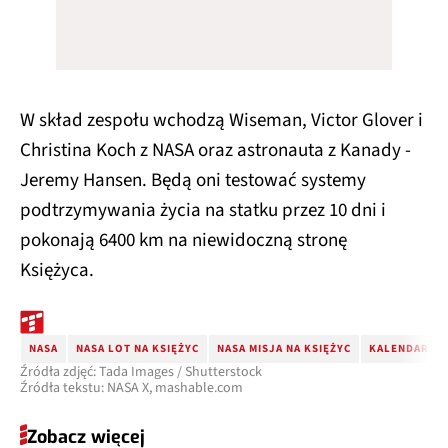
W skład zespołu wchodzą Wiseman, Victor Glover i
Christina Koch z NASA oraz astronauta z Kanady -
Jeremy Hansen. Będą oni testować systemy
podtrzymywania życia na statku przez 10 dni i
pokonają 6400 km na niewidoczną stronę
Księżyca.
NASA
NASA LOT NA KSIĘŻYC
NASA MISJA NA KSIĘŻYC
KALENDARZ N
Źródła zdjęć: Tada Images / Shutterstock
Źródła tekstu: NASA X, mashable.com
Zobacz więcej