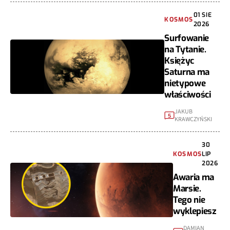
01 SIE
KOSMOS
2026
Surfowanie
na Tytanie.
Księżyc
Saturna ma
nietypowe
właściwości
JAKUB
5
KRAWCZYŃSKI
30
KOSMOS
LIP
2026
Awaria ma
Marsie.
Tego nie
wyklepiesz
DAMIAN