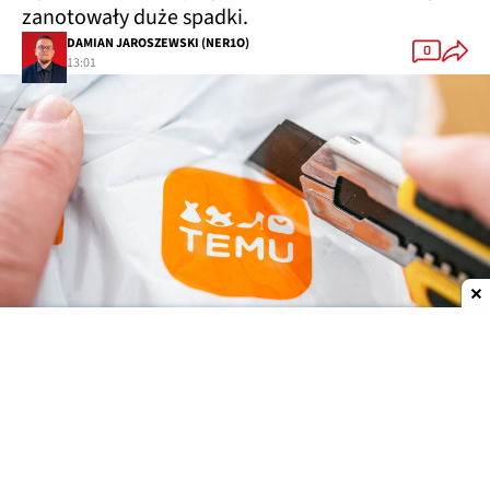
zanotowały duże spadki.
DAMIAN JAROSZEWSKI (NER1O)
0
13:01
Dodaj do ulubionych źródeł w Google
Od 1 lipca 2026 roku na terenie Unii Europejskiej
obowiązuje nowa opłata w wysokości 3 euro od