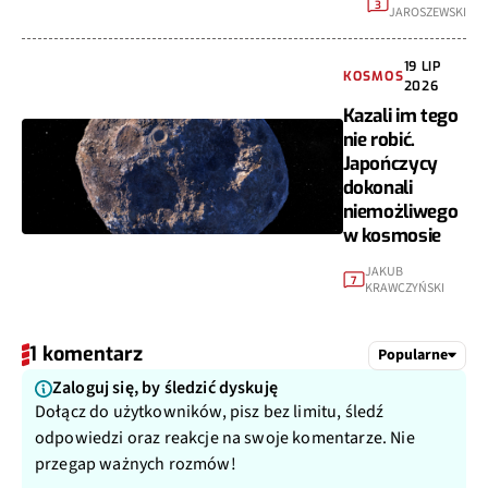
3
JAROSZEWSKI
19 LIP
KOSMOS
2026
Kazali im tego
nie robić.
Japończycy
dokonali
niemożliwego
w kosmosie
JAKUB
7
KRAWCZYŃSKI
1 komentarz
Popularne
Zaloguj się, by śledzić dyskuję
Dołącz do użytkowników, pisz bez limitu, śledź
odpowiedzi oraz reakcje na swoje komentarze. Nie
przegap ważnych rozmów!