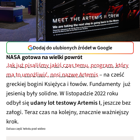
Dodaj do ulubionych źródeł w Google
NASA gotowa na wielki powrót
Jak już pisaliśmy jakiś czas temu, program, który
ma to umożliwić, nosi nazwę Artemis
– na cześć
greckiej bogini Księżyca i łowów. Fundamenty już
jesienią były solidne. W listopadzie 2022 roku
odbył się
udany lot testowy Artemis I
, jeszcze bez
załogi. Teraz czas na kolejny, znacznie ważniejszy
krok.
Dalsza część tekstu pod wideo