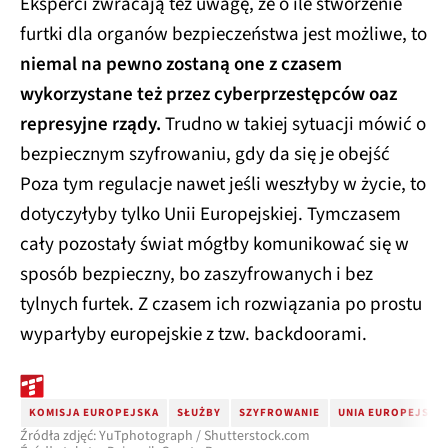
Eksperci zwracają też uwagę, że o ile stworzenie
furtki dla organów bezpieczeństwa jest możliwe, to
niemal na pewno zostaną one z czasem
wykorzystane też przez cyberprzestępców oaz
represyjne rządy.
Trudno w takiej sytuacji mówić o
bezpiecznym szyfrowaniu, gdy da się je obejść
Poza tym regulacje nawet jeśli weszłyby w życie, to
dotyczyłyby tylko Unii Europejskiej. Tymczasem
cały pozostały świat mógłby komunikować się w
sposób bezpieczny, bo zaszyfrowanych i bez
tylnych furtek. Z czasem ich rozwiązania po prostu
wyparłyby europejskie z tzw. backdoorami.
KOMISJA EUROPEJSKA
SŁUŻBY
SZYFROWANIE
UNIA EUROPEJSKA
Źródła zdjęć: YuTphotograph / Shutterstock.com