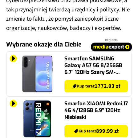
cyberbezpieczeństwo oraz prawa podstawowe, a
tak przynajmniej twierdzą urzędnicy i politycy. Nie
zmienia to faktu, że pomysł zaniepokoił liczne
organizacje, naukowców, badaczy i ekspertów.
REKLAMA
Wybrane okazje dla Ciebie
Smartfon SAMSUNG
Galaxy A57 5G 8/256GB
6.7" 120Hz Szary SM-
A576 EU
1772.03 zł
Kup teraz
Smarfon XIAOMI Redmi 17
4G 4/128GB 6.9" 120Hz
Niebieski
899.99 zł
Kup teraz