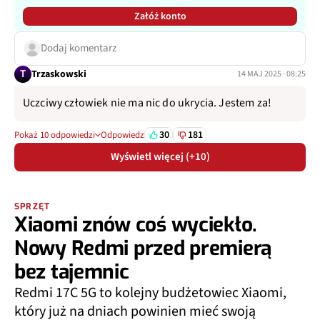
Załóż konto
Dodaj komentarz
T
Trzaskowski
14 MAJ 2025 · 08:25
Uczciwy człowiek nie ma nic do ukrycia. Jestem za!
30
181
Pokaż 10 odpowiedzi
Odpowiedz
Wyświetl więcej (+10)
SPRZĘT
Xiaomi znów coś wyciekło.
Nowy Redmi przed premierą
bez tajemnic
Redmi 17C 5G to kolejny budżetowiec Xiaomi,
który już na dniach powinien mieć swoją