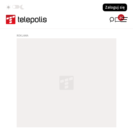
Zaloguj się
24