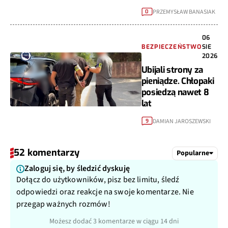
PRZEMYSŁAW BANASIAK
0
06
BEZPIECZEŃSTWO
SIE
2026
Ubijali strony za
pieniądze. Chłopaki
posiedzą nawet 8
lat
DAMIAN JAROSZEWSKI
9
52 komentarzy
Popularne
Zaloguj się, by śledzić dyskuję
Dołącz do użytkowników, pisz bez limitu, śledź
odpowiedzi oraz reakcje na swoje komentarze. Nie
przegap ważnych rozmów!
Możesz dodać 3 komentarze w ciągu 14 dni