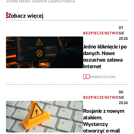
Źródła tekstu: Dziennik Gazeta Prawna
Zobacz więcej
07
BEZPIECZEŃSTWO
SIE
2026
Jedno kliknięcie i po
danych. Nowe
oszustwo zalewa
Internet
MARIAN SZUTIAK
0
06
BEZPIECZEŃSTWO
SIE
2026
Rosjanie z nowym
atakiem.
Wystarczy
otworzyć e-mail