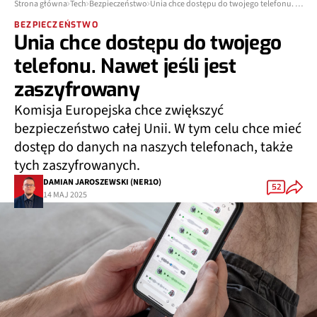
Strona główna
Tech
Bezpieczeństwo
Unia chce dostępu do twojego telefonu. Nawet jeśli jest zaszyfrowany
BEZPIECZEŃSTWO
Unia chce dostępu do twojego
telefonu. Nawet jeśli jest
zaszyfrowany
Komisja Europejska chce zwiększyć
bezpieczeństwo całej Unii. W tym celu chce mieć
dostęp do danych na naszych telefonach, także
tych zaszyfrowanych.
DAMIAN JAROSZEWSKI (NER1O)
52
14 MAJ 2025