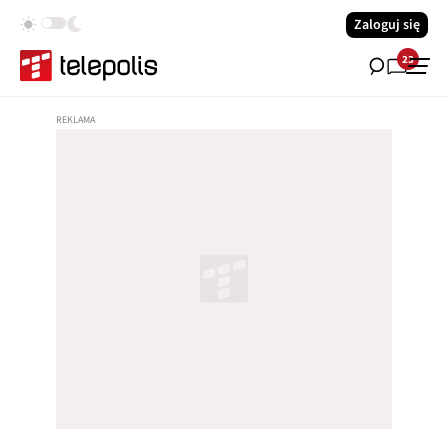
Zaloguj się
23