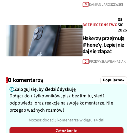
DAMIAN JAROSZEWSKI
9
03
BEZPIECZEŃSTWO
SIE
2026
Hakerzy przejmują
iPhone'y. Lepiej nie
daj się złapać
PRZEMYSŁAW BANASIAK
0
0 komentarzy
Popularne
Zaloguj się, by śledzić dyskuję
Dołącz do użytkowników, pisz bez limitu, śledź
odpowiedzi oraz reakcje na swoje komentarze. Nie
przegap ważnych rozmów!
Możesz dodać 3 komentarze w ciągu 14 dni
Załóż konto