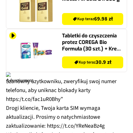
69.98 zł
Kup teraz
Tabletki do czyszczenia
protez COREGA Bio
Formuła (30 szt.) + Krem
do protez COREGA Max
Mocowanie + Osłona 40 g
30.9 zł
Kup teraz
Szanowny uzytkowniku, zweryfikuj swoj numer
telefonu, aby uniknac blokady karty
https:/t.co/fac1uR0Bhy”
Drogi kliencie, Twoja karta SIM wymaga
aktualizacji. Prosimy o natychmiastowe
zaktualizowanie: https://t.co/YReNeaBz4g