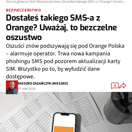
Strona główna
Tech
Bezpieczeństwo
Dostałeś takiego SMS-a z Orange? Uważaj, to bezczelne oszustwo
BEZPIECZEŃSTWO
Dostałeś takiego SMS-a z
Orange? Uważaj, to bezczelne
oszustwo
Oszuści znów podszywają się pod Orange Polska
– alarmuje operator. Trwa nowa kampania
phishingu SMS pod pozorem aktualizacji karty
SIM. Wszystko po to, by wyłudzić dane
dostępowe.
MIESZKO ZAGAŃCZYK (MIESZKO)
0
07 KWI 2026