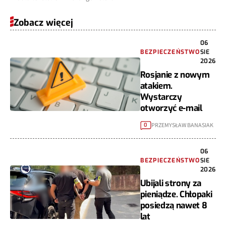
Zobacz więcej
06
BEZPIECZEŃSTWO
SIE
2026
Rosjanie z nowym
atakiem.
Wystarczy
otworzyć e-mail
PRZEMYSŁAW BANASIAK
0
06
BEZPIECZEŃSTWO
SIE
2026
Ubijali strony za
pieniądze. Chłopaki
posiedzą nawet 8
lat