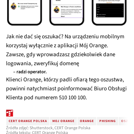
Jak nie dać się oszukać? Na urządzeniu mobilnym
korzystaj wyłącznie z aplikacji Mój Orange.
Zawsze, gdy wprowadzasz gdziekolwiek dane
logowania, zweryfikuj domenę
– radzi operator.
Klienci Orange, którzy padli ofiarą tego oszustwa,
powinni natychmiast poinformować Biuro Obsługi
Klienta pod numerem 510 100 100.
CERT ORANGE POLSKA
MOJ ORANGE
ORANGE
PHISHING
OSZUS
Źródła zdjęć: Shutterstock, CERT Orange Polska
Źródła tekstu: CERT Orange Polska