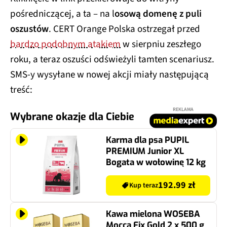
pośredniczącej, a ta – na l
osową domenę z puli
oszustów
. CERT Orange Polska ostrzegał przed
bardzo podobnym atakiem
w sierpniu zeszłego
roku, a teraz oszuści odświeżyli tamten scenariusz.
SMS-y wysyłane w nowej akcji miały następującą
treść:
REKLAMA
Wybrane okazje dla Ciebie
Karma dla psa PUPIL
PREMIUM Junior XL
Bogata w wołowinę 12 kg
192.99 zł
Kup teraz
Kawa mielona WOSEBA
Mocca Fix Gold 2 x 500 g