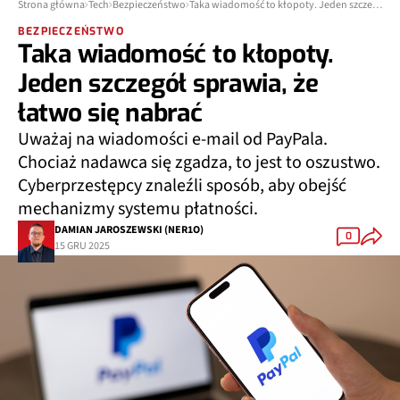
Strona główna
Tech
Bezpieczeństwo
Taka wiadomość to kłopoty. Jeden szczegół sprawia, że łatwo się nabrać
BEZPIECZEŃSTWO
Taka wiadomość to kłopoty.
Jeden szczegół sprawia, że
łatwo się nabrać
Uważaj na wiadomości e-mail od PayPala.
Chociaż nadawca się zgadza, to jest to oszustwo.
Cyberprzestępcy znaleźli sposób, aby obejść
mechanizmy systemu płatności.
DAMIAN JAROSZEWSKI (NER1O)
0
15 GRU 2025