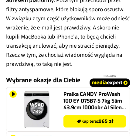
adresem platformy.
Poza tym przechodzi przez
filtry antyspamowe, które blokują sporo oszustw.
W związku z tym część użytkowników może odnieść
wrażenie, że e-mail jest prawdziwy. A skoro nie
kupili MacBooka lub iPhone'a, to będą chcieli
transakcję anulować, aby nie stracić pieniędzy.
Rzecz w tym, że chociaż wiadomość wygląda na
prawdziwą, to taką nie jest.
REKLAMA
Wybrane okazje dla Ciebie
Pralka CANDY ProWash
100 EY 07SB7-S 7kg Slim
43.9cm 1000obr AI Silent
Motion Sterowanie
smartfonem
965 zł
Kup teraz