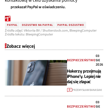
kontaktową w celu uzyskania pomocy
przekazał PayPal w oświadczeniu.
PAYPAL
OSZUSTWO NA PAYPAL
PAYPAL OSZUSTWO
Źródła zdjęć: Viktoriia BV / Shutterstock.com, BleepingComputer
Źródła tekstu: BleepingComputer
Zobacz więcej
03
BEZPIECZEŃSTWO
SIE
2026
Hakerzy przejmują
iPhone'y. Lepiej nie
daj się złapać
PRZEMYSŁAW BANASIAK
0
03
BEZPIECZEŃSTWO
SIE