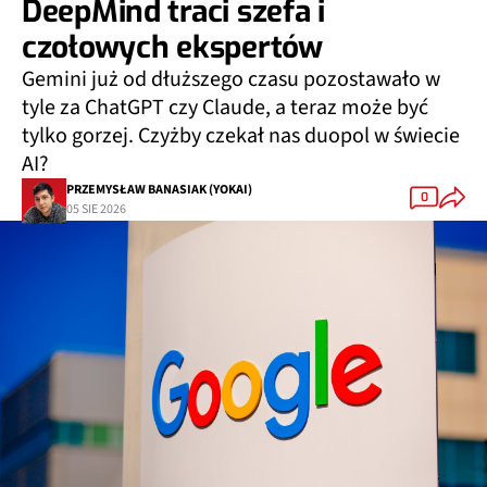
DeepMind traci szefa i
czołowych ekspertów
Gemini już od dłuższego czasu pozostawało w
tyle za ChatGPT czy Claude, a teraz może być
tylko gorzej. Czyżby czekał nas duopol w świecie
AI?
PRZEMYSŁAW BANASIAK (YOKAI)
0
05 SIE 2026