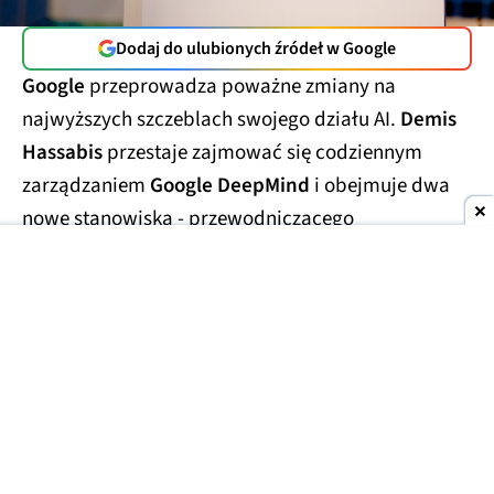
Dodaj do ulubionych źródeł w Google
Google
przeprowadza poważne zmiany na
najwyższych szczeblach swojego działu AI.
Demis
Hassabis
przestaje zajmować się codziennym
zarządzaniem
Google DeepMind
i obejmuje dwa
nowe stanowiska - przewodniczącego
laboratorium oraz
głównego naukowca całego
Alphabetu.