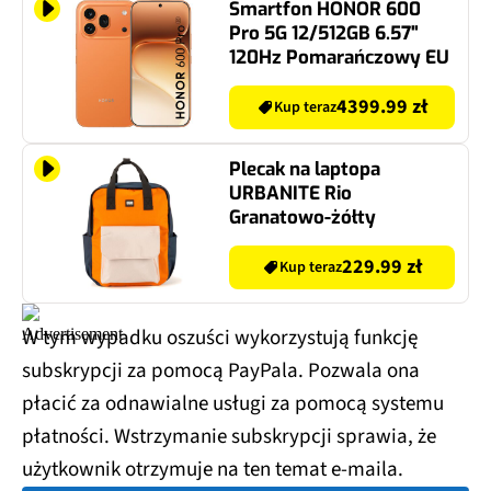
Smartfon HONOR 600
Pro 5G 12/512GB 6.57"
120Hz Pomarańczowy EU
4399.99 zł
Kup teraz
Plecak na laptopa
URBANITE Rio
Granatowo-żółty
229.99 zł
Kup teraz
W tym wypadku oszuści wykorzystują funkcję
subskrypcji za pomocą PayPala. Pozwala ona
płacić za odnawialne usługi za pomocą systemu
płatności. Wstrzymanie subskrypcji sprawia, że
użytkownik otrzymuje na ten temat e-maila.