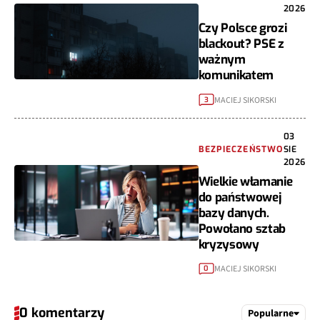
2026
Czy Polsce grozi
blackout? PSE z
ważnym
komunikatem
MACIEJ SIKORSKI
3
03
BEZPIECZEŃSTWO
SIE
2026
Wielkie włamanie
do państwowej
bazy danych.
Powołano sztab
kryzysowy
MACIEJ SIKORSKI
0
0 komentarzy
Popularne