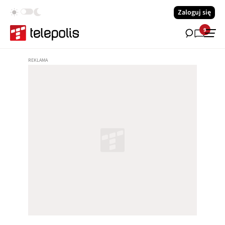
Zaloguj się
9