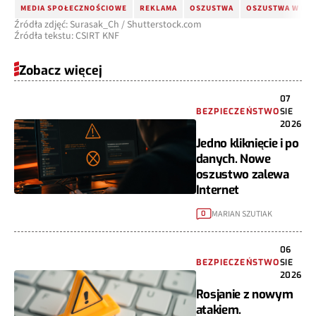
MEDIA SPOŁECZNOŚCIOWE
REKLAMA
OSZUSTWA
OSZUSTWA W INT
Źródła zdjęć: Surasak_Ch / Shutterstock.com
Źródła tekstu: CSIRT KNF
Zobacz więcej
07
BEZPIECZEŃSTWO
SIE
2026
Jedno kliknięcie i po
danych. Nowe
oszustwo zalewa
Internet
MARIAN SZUTIAK
0
06
BEZPIECZEŃSTWO
SIE
2026
Rosjanie z nowym
atakiem.