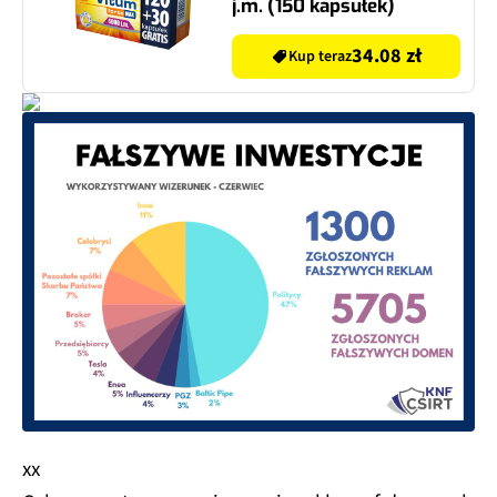
j.m. (150 kapsułek)
34.08 zł
Kup teraz
xx