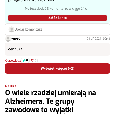
Możesz dodać 3 komentarze w ciągu 14 dni
Załóż konto
Dodaj komentarz
~gość
04 LIP 2024 · 10:48
cenzura!
0
0
Odpowiedz
Wyświetl więcej (+2)
NAUKA
O wiele rzadziej umierają na
Alzheimera. Te grupy
zawodowe to wyjątki