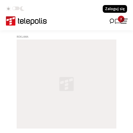
Zaloguj się
7