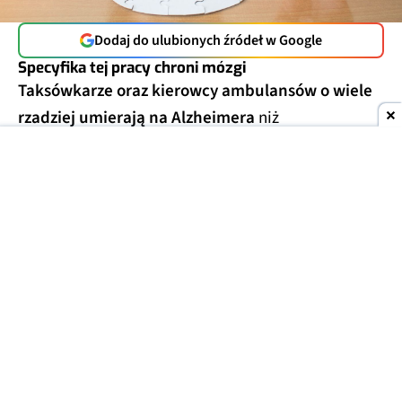
Dodaj do ulubionych źródeł w Google
Specyfika tej pracy chroni mózgi
Taksówkarze oraz kierowcy ambulansów o wiele
rzadziej umierają na Alzheimera
niż
przedstawiciele innych grup zawodowych. Tak
wynika z analizy aktów zgonu 9 milionów
mieszkańców USA, którą opublikowano w 2024 r.
Uwzględniono w niej dane w zakresie od stycznia
2020 do grudnia 2022 r.