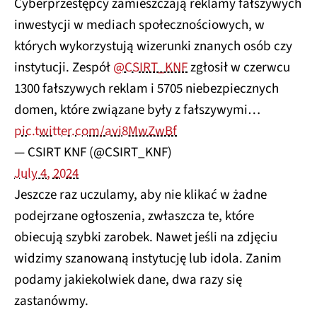
Cyberprzestępcy zamieszczają reklamy fałszywych
inwestycji w mediach społecznościowych, w
których wykorzystują wizerunki znanych osób czy
instytucji. Zespół
@CSIRT_KNF
zgłosił w czerwcu
1300 fałszywych reklam i 5705 niebezpiecznych
domen, które związane były z fałszywymi…
pic.twitter.com/avi8MwZwBf
— CSIRT KNF (@CSIRT_KNF)
July 4, 2024
Jeszcze raz uczulamy, aby nie klikać w żadne
podejrzane ogłoszenia, zwłaszcza te, które
obiecują szybki zarobek. Nawet jeśli na zdjęciu
widzimy szanowaną instytucję lub idola. Zanim
podamy jakiekolwiek dane, dwa razy się
zastanówmy.