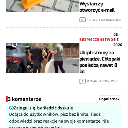
Wystarczy
otworzyć e-mail
PRZEMYSŁAW BANASIAK
0
06
BEZPIECZEŃSTWO
SIE
2026
Ubijali strony za
pieniądze. Chłopaki
posiedzą nawet 8
lat
DAMIAN JAROSZEWSKI
9
3 komentarze
Popularne
Zaloguj się, by śledzić dyskuję
Dołącz do użytkowników, pisz bez limitu, śledź
odpowiedzi oraz reakcje na swoje komentarze. Nie
przegap ważnych rozmów!