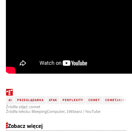
AI
PRZEGLĄDARKA
ATAK
PERPLEXITY
COMET
COMETJACKING
Źródła zdjęć: comet
Źródła tekstu: BleepingComputer, 1985earz / YouTube
Zobacz więcej