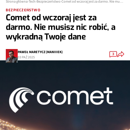
Strona główna
Tech
Bezpieczeństwo
Comet od wczoraj jest za darmo. Nie musisz nic robić, a wykradną Twoje dane
BEZPIECZEŃSTWO
Comet od wczoraj jest za
darmo. Nie musisz nic robić, a
wykradną Twoje dane
PAWEŁ MARETYCZ (MANIIIEK)
3
03 PAŹ 2025