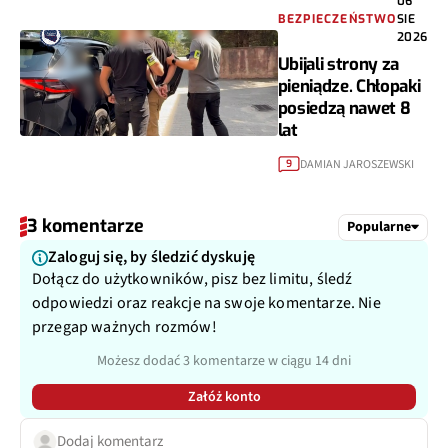
06
BEZPIECZEŃSTWO
SIE
2026
Ubijali strony za
pieniądze. Chłopaki
posiedzą nawet 8
lat
DAMIAN JAROSZEWSKI
9
3 komentarze
Popularne
Zaloguj się, by śledzić dyskuję
Dołącz do użytkowników, pisz bez limitu, śledź
odpowiedzi oraz reakcje na swoje komentarze. Nie
przegap ważnych rozmów!
Możesz dodać 3 komentarze w ciągu 14 dni
Załóż konto
Dodaj komentarz