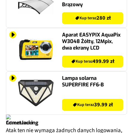
Brązowy
280 zł
Kup teraz
Aparat EASYPIX AquaPix
W3048 Żółty, 12Mpix,
dwa ekrany LCD
499.99 zł
Kup teraz
Lampa solarna
SUPERFIRE FF6-B
39.99 zł
Kup teraz
CometJacking
Atak ten nie wymaga żadnych danych logowania,