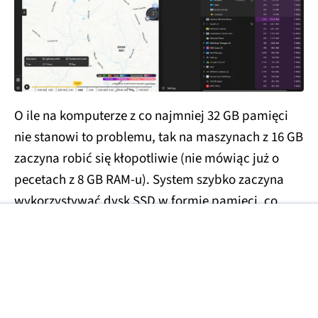
O ile na komputerze z co najmniej 32 GB pamięci
nie stanowi to problemu, tak na maszynach z 16 GB
zaczyna robić się kłopotliwie (nie mówiąc już o
pecetach z 8 GB RAM-u). System szybko zaczyna
wykorzystywać dysk SSD w formie pamięci, co
znacząco spowalnia jego pracę.