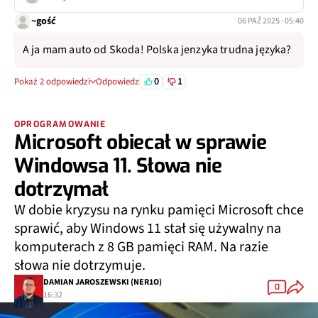
~gość
06 PAŹ 2025 · 05:40
A ja mam auto od Skoda! Polska jenzyka trudna języka?
0
1
Pokaż 2 odpowiedzi
Odpowiedz
OPROGRAMOWANIE
Microsoft obiecał w sprawie
Windowsa 11. Słowa nie
dotrzymał
W dobie kryzysu na rynku pamięci Microsoft chce
sprawić, aby Windows 11 stał się używalny na
komputerach z 8 GB pamięci RAM. Na razie
słowa nie dotrzymuje.
DAMIAN JAROSZEWSKI (NER1O)
0
16:32