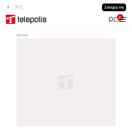
Zaloguj się
18