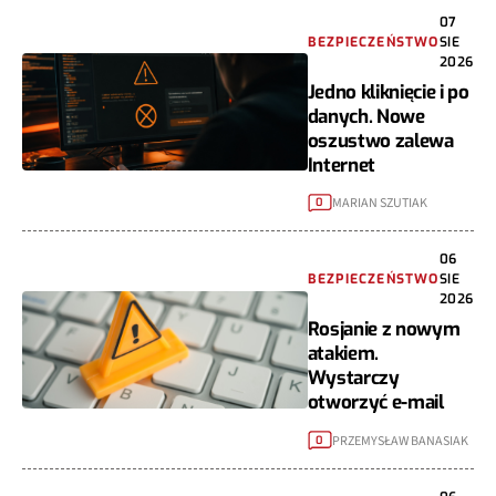
07
BEZPIECZEŃSTWO
SIE
2026
Jedno kliknięcie i po
danych. Nowe
oszustwo zalewa
Internet
MARIAN SZUTIAK
0
06
BEZPIECZEŃSTWO
SIE
2026
Rosjanie z nowym
atakiem.
Wystarczy
otworzyć e-mail
PRZEMYSŁAW BANASIAK
0