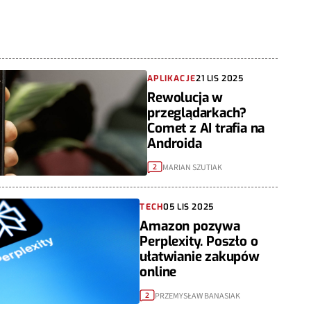
APLIKACJE
21 LIS 2025
Rewolucja w
przeglądarkach?
Comet z AI trafia na
Androida
MARIAN SZUTIAK
2
TECH
05 LIS 2025
Amazon pozywa
Perplexity. Poszło o
ułatwianie zakupów
online
PRZEMYSŁAW BANASIAK
2