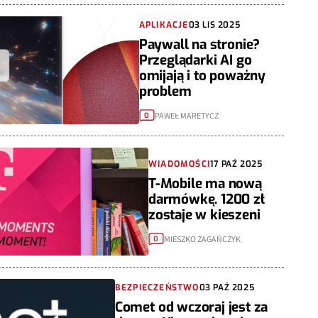
APLIKACJE
03 LIS 2025
Paywall na stronie?
Przeglądarki AI go
omijają i to poważny
problem
PAWEŁ MARETYCZ
0
WIADOMOŚCI
17 PAŹ 2025
T-Mobile ma nową
darmówkę. 1200 zł
zostaje w kieszeni
MIESZKO ZAGAŃCZYK
0
BEZPIECZEŃSTWO
03 PAŹ 2025
Comet od wczoraj jest za