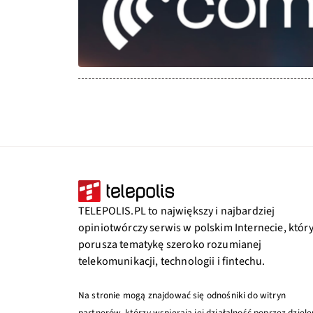
TELEPOLIS.PL to największy i najbardziej
opiniotwórczy serwis w polskim Internecie, któr
porusza tematykę szeroko rozumianej
telekomunikacji, technologii i fintechu.
Na stronie mogą znajdować się odnośniki do witryn
partnerów, którzy wspierają jej działalność poprzez dziele