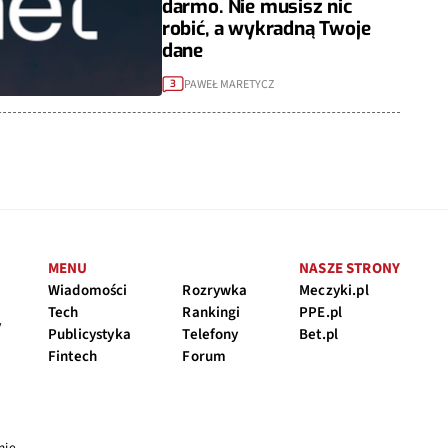
darmo. Nie musisz nic
robić, a wykradną Twoje
dane
PAWEŁ MARETYCZ
3
MENU
NASZE STRONY
Wiadomości
Rozrywka
Meczyki.pl
Tech
Rankingi
PPE.pl
y
Publicystyka
Telefony
Bet.pl
Fintech
Forum
nie