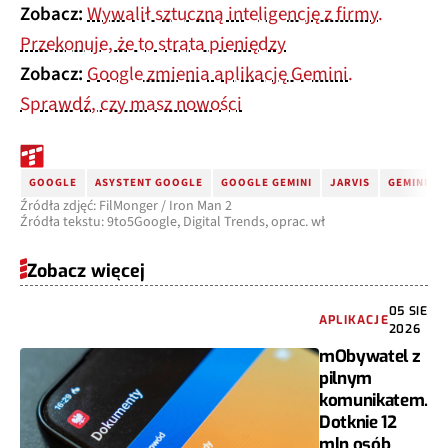
Zobacz:
Wywalił sztuczną inteligencję z firmy.
Przekonuje, że to strata pieniędzy
Zobacz:
Google zmienia aplikację Gemini.
Sprawdź, czy masz nowości
GOOGLE
ASYSTENT GOOGLE
GOOGLE GEMINI
JARVIS
GEMINI 2.
Źródła zdjęć: FilMonger / Iron Man 2
Źródła tekstu: 9to5Google, Digital Trends, oprac. wł
Zobacz więcej
05 SIE
APLIKACJE
2026
mObywatel z
pilnym
komunikatem.
Dotknie 12
mln osób