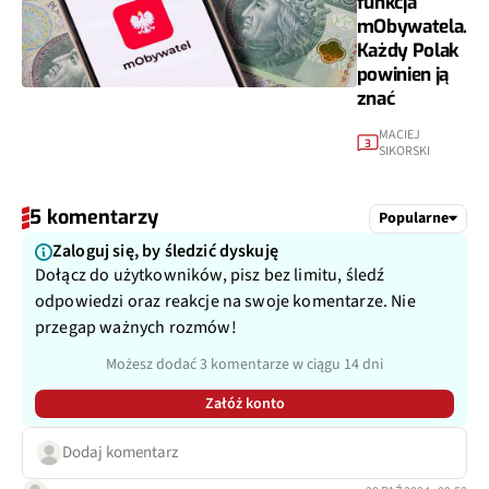
funkcja
mObywatela.
Każdy Polak
powinien ją
znać
MACIEJ
3
SIKORSKI
5 komentarzy
Popularne
Zaloguj się, by śledzić dyskuję
Dołącz do użytkowników, pisz bez limitu, śledź
odpowiedzi oraz reakcje na swoje komentarze. Nie
przegap ważnych rozmów!
Możesz dodać 3 komentarze w ciągu 14 dni
Załóż konto
Dodaj komentarz