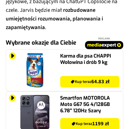
językowe, z bazującym na ChatGPT Coplilocie na
czele. Jarvis będzie miał
rozbudowane
umiejętności rozumowania, planowania i
zapamiętywania
.
REKLAMA
Wybrane okazje dla Ciebie
Karma dla psa CHAPPI
Wołowina i drób 9 kg
64.83 zł
Kup teraz
Smartfon MOTOROLA
Moto G67 5G 4/128GB
6.78" 120Hz Szary
1199 zł
Kup teraz