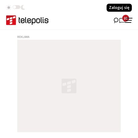
Zaloguj się
25