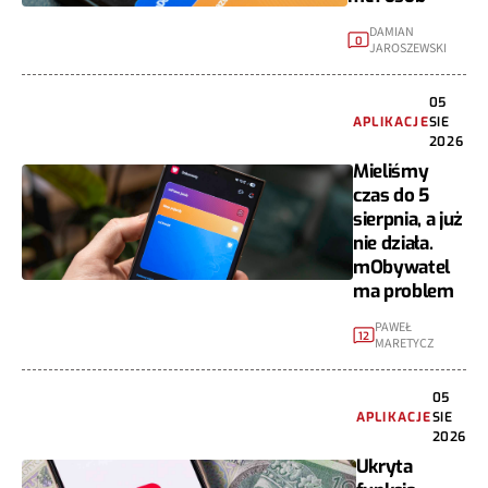
DAMIAN
0
JAROSZEWSKI
05
APLIKACJE
SIE
2026
Mieliśmy
czas do 5
sierpnia, a już
nie działa.
mObywatel
ma problem
PAWEŁ
12
MARETYCZ
05
APLIKACJE
SIE
2026
Ukryta