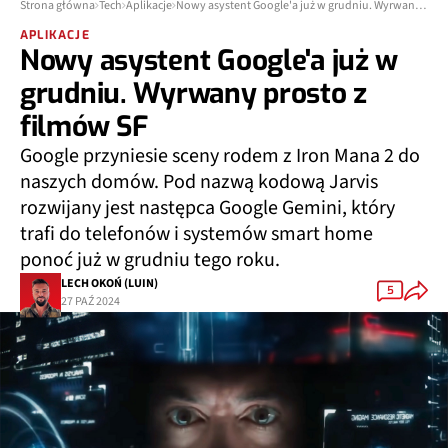
Strona główna
Tech
Aplikacje
Nowy asystent Google'a już w grudniu. Wyrwany prosto z filmów SF
APLIKACJE
Nowy asystent Google'a już w
grudniu. Wyrwany prosto z
filmów SF
Google przyniesie sceny rodem z Iron Mana 2 do
naszych domów. Pod nazwą kodową Jarvis
rozwijany jest następca Google Gemini, który
trafi do telefonów i systemów smart home
ponoć już w grudniu tego roku.
LECH OKOŃ (LUIN)
5
27 PAŹ 2024