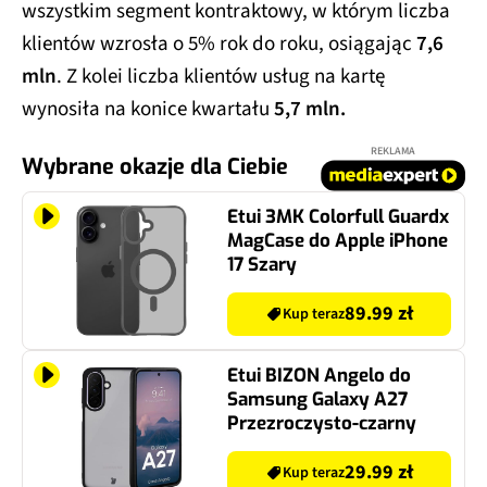
wszystkim segment kontraktowy, w którym liczba
klientów wzrosła o 5% rok do roku, osiągając
7,6
mln
. Z kolei liczba klientów usług na kartę
wynosiła na konice kwartału
5,7 mln.
REKLAMA
Wybrane okazje dla Ciebie
Etui 3MK Colorfull Guardx
MagCase do Apple iPhone
17 Szary
89.99 zł
Kup teraz
Etui BIZON Angelo do
Samsung Galaxy A27
Przezroczysto-czarny
29.99 zł
Kup teraz