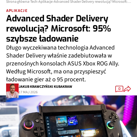
Strona główna
Tech
Aplikacje
Advanced Shader Delivery rewolucją? Microsoft: 95% szybsze ładowanie
APLIKACJE
Advanced Shader Delivery
rewolucją? Microsoft: 95%
szybsze ładowanie
Długo wyczekiwana technologia Advanced
Shader Delivery właśnie zadebiutowała w
przenośnych konsolach ASUS Xbox ROG Ally.
Według Microsoft, ma ona przyspieszyć
ładowanie gier aż o 95 procent.
JAKUB KRAWCZYŃSKI KUBAKRAW
0
17 MAJ 2026