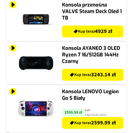
Konsola przenośna
VALVE Steam Deck Oled 1
TB
4929 zł
Kup teraz
Konsola AYANEO 3 OLED
Ryzen 7 16/512GB 144Hz
Czarny
3243.14 zł
Kup teraz
Konsola LENOVO Legion
Go S Biały
0 zł
-
2599.99 zł
najniższa cena
2599.99 zł
Kup teraz