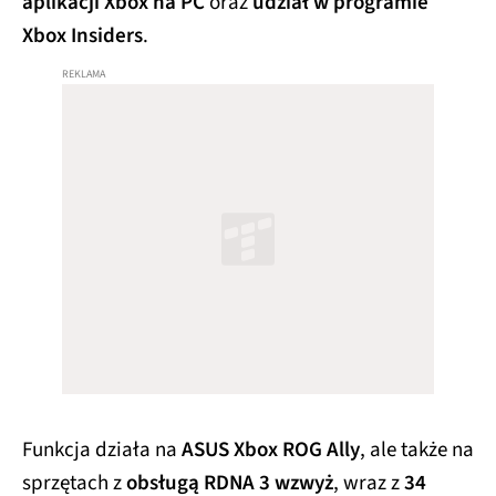
aplikacji Xbox na PC
oraz
udział w programie
Xbox Insiders
.
Funkcja działa na
ASUS Xbox ROG Ally
, ale także na
sprzętach z
obsługą RDNA 3 wzwyż
, wraz z
34