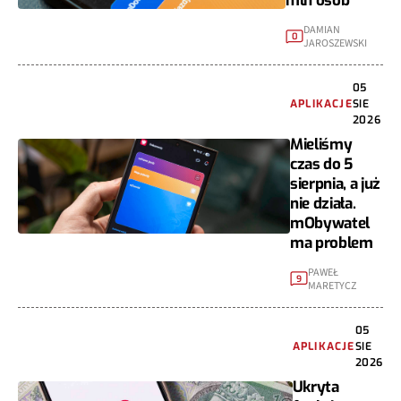
mln osób
DAMIAN
0
JAROSZEWSKI
05
APLIKACJE
SIE
2026
Mieliśmy
czas do 5
sierpnia, a już
nie działa.
mObywatel
ma problem
PAWEŁ
9
MARETYCZ
05
APLIKACJE
SIE
2026
Ukryta