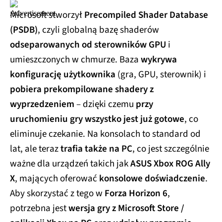
Microsoft stworzył
Precompiled Shader Database
(PSDB)
, czyli globalną bazę shaderów
odseparowanych od sterowników GPU
i
umieszczonych w chmurze. Baza
wykrywa
konfigurację użytkownika
(gra, GPU, sterownik) i
pobiera prekompilowane shadery z
wyprzedzeniem
– dzięki czemu
przy
uruchomieniu gry wszystko jest już gotowe
, co
eliminuje czekanie. Na konsolach to standard od
lat, ale teraz
trafia także na PC
, co jest szczególnie
ważne dla urządzeń takich jak
ASUS Xbox ROG Ally
X
, mających oferować
konsolowe doświadczenie
.
Aby skorzystać z tego w
Forza Horizon 6
,
potrzebna jest
wersja gry z Microsoft Store /