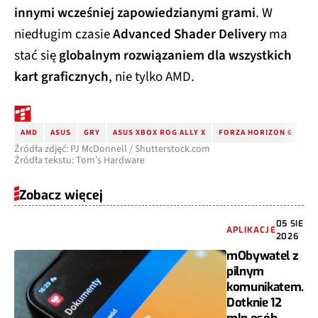
innymi wcześniej zapowiedzianymi grami
. W
niedługim czasie
Advanced Shader Delivery
ma
stać się
globalnym rozwiązaniem dla wszystkich
kart graficznych
, nie tylko AMD.
AMD
ASUS
GRY
ASUS XBOX ROG ALLY X
FORZA HORIZON 6
AU
Źródła zdjęć: PJ McDonnell / Shutterstock.com
Źródła tekstu: Tom's Hardware
Zobacz więcej
05 SIE
APLIKACJE
2026
mObywatel z
pilnym
komunikatem.
Dotknie 12