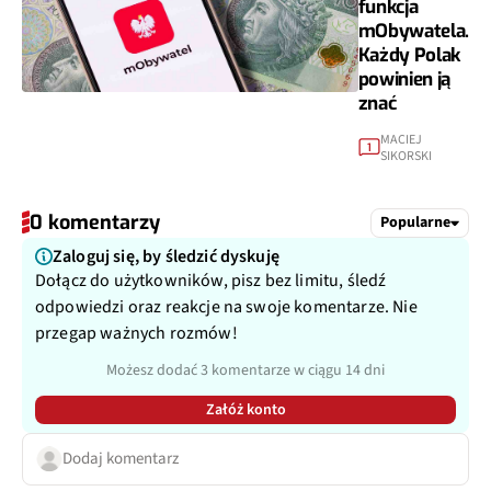
funkcja
mObywatela.
Każdy Polak
powinien ją
znać
MACIEJ
1
SIKORSKI
0 komentarzy
Popularne
Zaloguj się, by śledzić dyskuję
Dołącz do użytkowników, pisz bez limitu, śledź
odpowiedzi oraz reakcje na swoje komentarze. Nie
przegap ważnych rozmów!
Możesz dodać 3 komentarze w ciągu 14 dni
Załóż konto
Dodaj komentarz