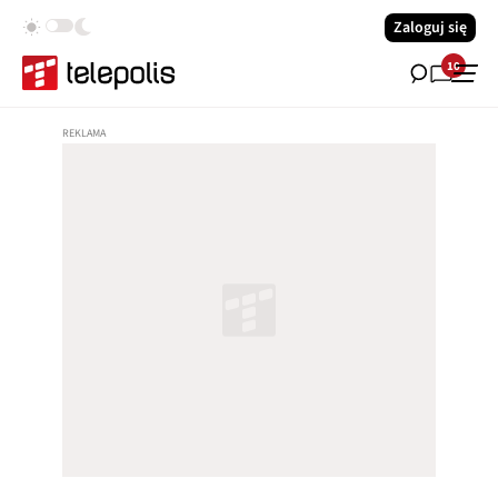
Zaloguj się
10