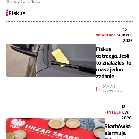
Strona główna
fiskus
Fiskus
15
WIADOMOŚCI
KWI
2026
Fiskus
ostrzega. Jeśli
to znalazłeś, to
masz jedno
zadanie
DAMIAN
2
JAROSZEWSKI
12
FINTECH
KWI
2026
Skarbówka
alarmuje.