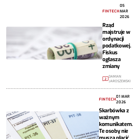
05
FINTECH
MAR
2026
Rząd
majstruje w
ordynacji
podatkowej.
Fiskus
ogłasza
zmiany
DAMIAN
2
JAROSZEWSKI
01 MAR
FINTECH
2026
Skarbówka z
ważnym
komunikatem.
Te osoby nie
muszą płacić