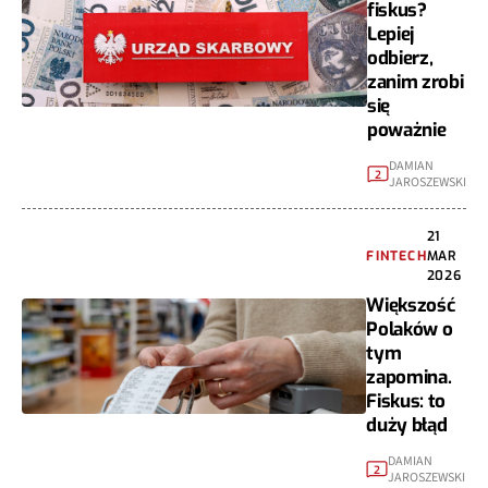
fiskus?
Lepiej
odbierz,
zanim zrobi
się
poważnie
DAMIAN
2
JAROSZEWSKI
21
FINTECH
MAR
2026
Większość
Polaków o
tym
zapomina.
Fiskus: to
duży błąd
DAMIAN
2
JAROSZEWSKI