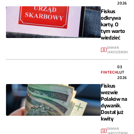
2026
Fiskus
odkrywa
karty. O
tym warto
wiedzieć
DAMIAN
0
JAROSZEWSKI
03
FINTECH
LUT
2026
Fiskus
wezwie
Polaków na
dywanik.
Dostał już
kwity
DAMIAN
12
JAROSZEWSKI