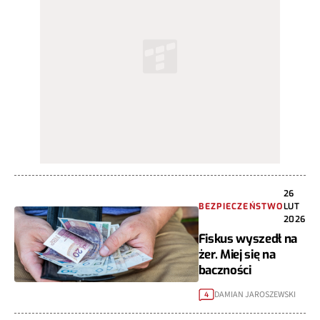
26
BEZPIECZEŃSTWO
LUT
2026
Fiskus wyszedł na
żer. Miej się na
baczności
DAMIAN JAROSZEWSKI
4