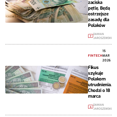
zaciska
pętlę. Będą
ostrzejsze
zasady dla
Polaków
DAMIAN
7
JAROSZEWSKI
15
FINTECH
MAR
2026
Fikus
szykuje
Polakom
utrudnienia.
Chodzi o 18
marca
DAMIAN
4
JAROSZEWSKI