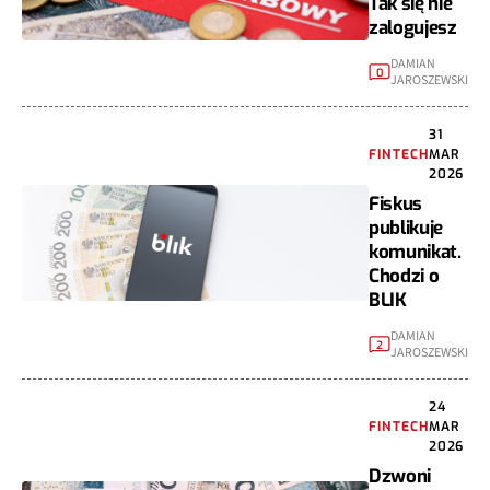
Tak się nie
zalogujesz
DAMIAN
0
JAROSZEWSKI
31
FINTECH
MAR
2026
Fiskus
publikuje
komunikat.
Chodzi o
BLIK
DAMIAN
2
JAROSZEWSKI
24
FINTECH
MAR
2026
Dzwoni