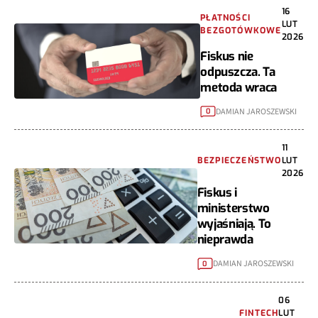
16
PŁATNOŚCI
LUT
BEZGOTÓWKOWE
2026
Fiskus nie
odpuszcza. Ta
metoda wraca
DAMIAN JAROSZEWSKI
0
11
BEZPIECZEŃSTWO
LUT
2026
Fiskus i
ministerstwo
wyjaśniają. To
nieprawda
DAMIAN JAROSZEWSKI
0
06
FINTECH
LUT