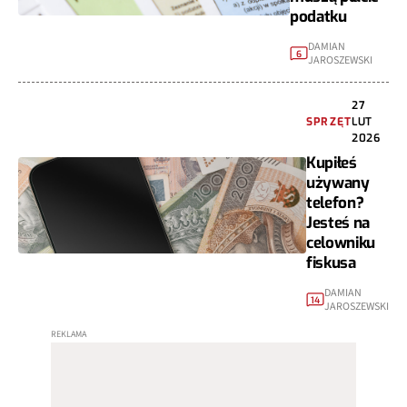
podatku
DAMIAN
6
JAROSZEWSKI
27
SPRZĘT
LUT
2026
Kupiłeś
używany
telefon?
Jesteś na
celowniku
fiskusa
DAMIAN
14
JAROSZEWSKI