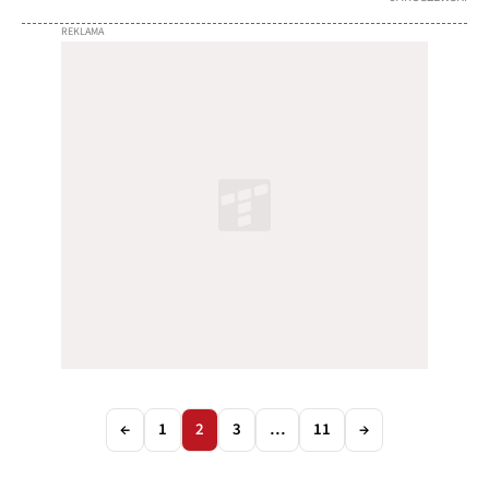
←
1
2
3
…
11
→