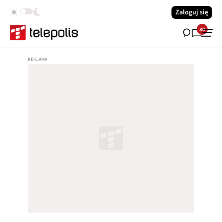
Zaloguj się
30