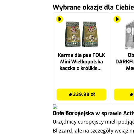
Wybrane okazje dla Ciebie
Karma dla psa FOLK
Ob
Mini Wielkopolska
DARKF
kaczka z królikiem.
Mes
jabłkiem i
majerankiem 2 x 7 kg
339.98 zł
159 zł
339.98 zł
Unia Europejska w sprawie Activ
Urzędnicy europejscy mieli podjąć
Blizzard, ale na szczegóły wciąż