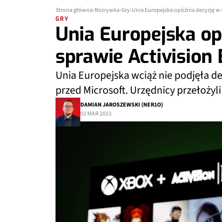
Strona główna
Rozrywka
Gry
Unia Europejska opóźnia decyzję w s
GRY
Unia Europejska op
sprawie Activision 
Unia Europejska wciąż nie podjęła dec
przed Microsoft. Urzędnicy przełożyl
DAMIAN JAROSZEWSKI (NER1O)
02 MAR 2023