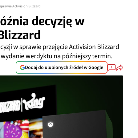
prawie Activision Blizzard
óźnia decyzję w
Blizzard
yzji w sprawie przejęcie Activision Blizzard
i wydanie werdyktu na późniejszy termin.
Dodaj do ulubionych źródeł w Google
1