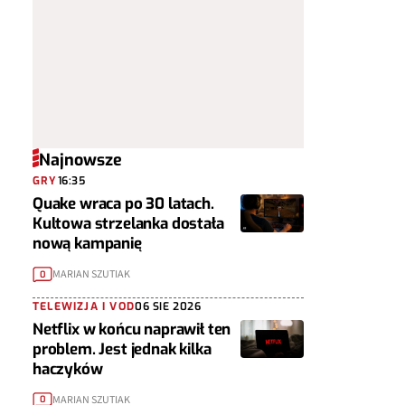
Najnowsze
GRY
16:35
Quake wraca po 30 latach.
Kultowa strzelanka dostała
nową kampanię
MARIAN SZUTIAK
0
TELEWIZJA I VOD
06 SIE 2026
Netflix w końcu naprawił ten
problem. Jest jednak kilka
haczyków
MARIAN SZUTIAK
0