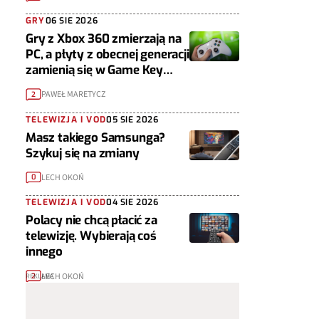
GRY
06 SIE 2026
Gry z Xbox 360 zmierzają na
PC, a płyty z obecnej generacji
zamienią się w Game Key
Cardy
PAWEŁ MARETYCZ
2
TELEWIZJA I VOD
05 SIE 2026
Masz takiego Samsunga?
Szykuj się na zmiany
LECH OKOŃ
0
TELEWIZJA I VOD
04 SIE 2026
Polacy nie chcą płacić za
telewizję. Wybierają coś
innego
LECH OKOŃ
2