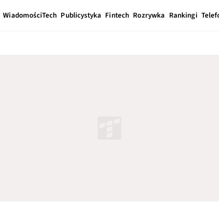
Wiadomości
Tech
Publicystyka
Fintech
Rozrywka
Rankingi
Telef