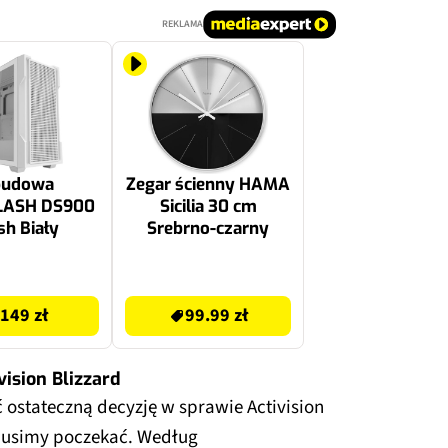
REKLAMA
udowa
Zegar ścienny HAMA
LASH DS900
Sicilia 30 cm
h Biały
Srebrno-czarny
99.99 zł
149 zł
99.99 zł
ision Blizzard
 ostateczną decyzję w sprawie Activision
 musimy poczekać. Według