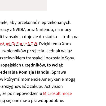
wiele, aby przekonać nieprzekonanych.
racy z NVIDIĄ oraz Nintendo, na mocy
śli transakcja dojdzie do skutku — trafią na
 usługi GeForce NOW
. Dzięki temu Xbox
 zwolenników przejęcia. Jednak wciąż
rzeciwnikiem transakcji pozostaje Sony.
uropejskich urzędników, to wciąż
ederalna Komisja Handlu.
Sprawa
 i w którymś momencie Amerykanie mogą
e zrezygnować z zakupu Activision
ki, że po niepowodzeniu
Microsoft może
dają się one mało prawdopodobne.