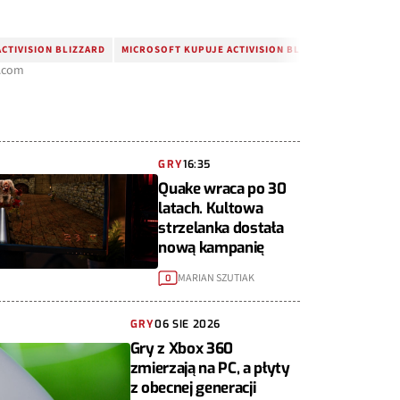
ACTIVISION BLIZZARD
MICROSOFT KUPUJE ACTIVISION BLIZZARD
k.com
GRY
16:35
Quake wraca po 30
latach. Kultowa
strzelanka dostała
nową kampanię
MARIAN SZUTIAK
0
GRY
06 SIE 2026
Gry z Xbox 360
zmierzają na PC, a płyty
z obecnej generacji