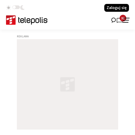
Zaloguj się
32