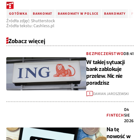
GOTÓWKA
BANKOMAT
BANKOMATY W POLSCE
BANKOMATY
PIEN
Źródła zdjęć: Shutterstock
Źródła tekstu: Cashless.pl
Zobacz więcej
BEZPIECZEŃSTWO
08:41
W takiej sytuacji
bank zablokuje
przelew. Nic nie
poradzisz
DAMIAN JAROSZEWSKI
1
04
FINTECH
SIE
2026
Na tę
nowość w