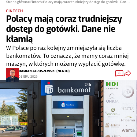
Strona główna
Fintech
Polacy mają coraz trudniejszy dostęp do gotówki. Dane nie kłamią
FINTECH
Polacy mają coraz trudniejszy
dostęp do gotówki. Dane nie
kłamią
W Polsce po raz kolejny zmniejszyła się liczba
bankomatów. To oznacza, że mamy coraz mniej
maszyn, w których możemy wypłacić gotówkę.
DAMIAN JAROSZEWSKI (NER1O)
8
01 GRU 2025