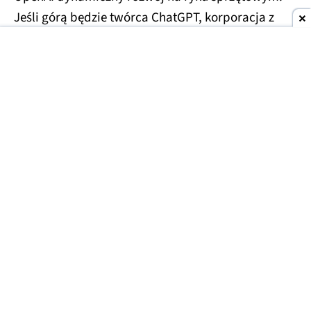
Jeśli górą będzie twórca ChatGPT, korporacja z
Cupertino zmierzy się z ryzykiem utraty
przynajmniej części klientów.