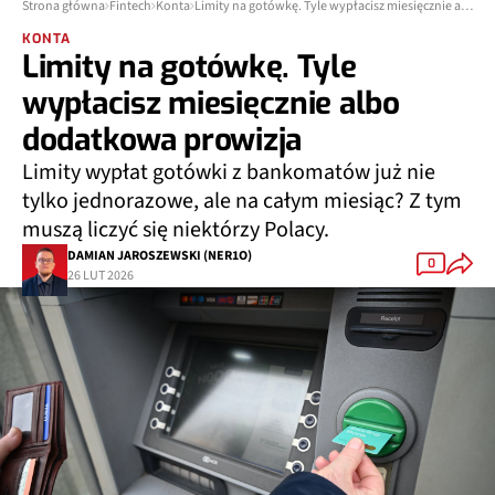
Strona główna
Fintech
Konta
Limity na gotówkę. Tyle wypłacisz miesięcznie albo dodatkowa prowizja
KONTA
Limity na gotówkę. Tyle
wypłacisz miesięcznie albo
dodatkowa prowizja
Limity wypłat gotówki z bankomatów już nie
tylko jednorazowe, ale na całym miesiąc? Z tym
muszą liczyć się niektórzy Polacy.
DAMIAN JAROSZEWSKI (NER1O)
0
26 LUT 2026