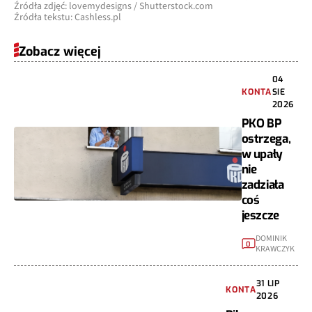
Źródła zdjęć: lovemydesigns / Shutterstock.com
Źródła tekstu: Cashless.pl
Zobacz więcej
04
KONTA
SIE
2026
PKO BP
ostrzega,
w upały
nie
zadziała
coś
jeszcze
DOMINIK
0
KRAWCZYK
31 LIP
KONTA
2026