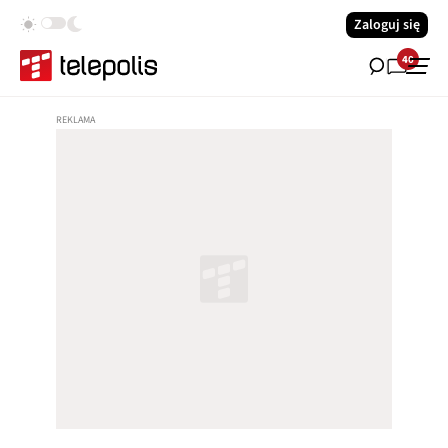
Zaloguj się
40