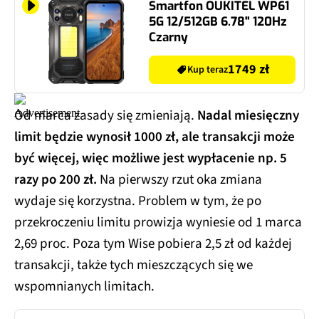
Smartfon OUKITEL WP61
5G 12/512GB 6.78" 120Hz
Czarny
1749 zł
Kup teraz
Od marca zasady się zmieniają.
Nadal miesięczny
limit będzie wynosił 1000 zł, ale transakcji może
być więcej, więc możliwe jest wypłacenie np. 5
razy po 200 zł.
Na pierwszy rzut oka zmiana
wydaje się korzystna. Problem w tym, że po
przekroczeniu limitu prowizja wyniesie od 1 marca
2,69 proc. Poza tym Wise pobiera 2,5 zł od każdej
transakcji, także tych mieszczących się we
wspomnianych limitach.