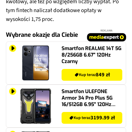
kwotowy, ale też po względem liczby wypłat. Po
tym fintech naliczał dodatkowe opłaty w
wysokości 1,75 proc.
REKLAMA
Wybrane okazje dla Ciebie
Smartfon REALME 14T 5G
8/256GB 6.67" 120Hz
Czarny
849 zł
Kup teraz
Smartfon ULEFONE
Armor 34 Pro Plus 5G
16/512GB 6.95" 120Hz
Czarny
3199.99 zł
Kup teraz