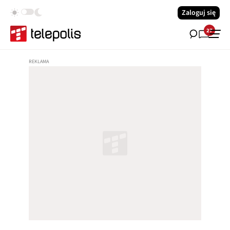
Zaloguj się
27