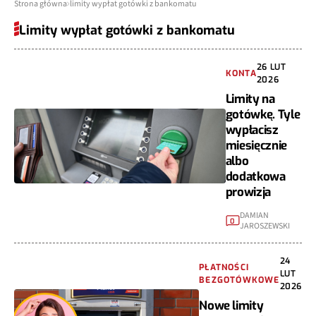
Strona główna
limity wypłat gotówki z bankomatu
Limity wypłat gotówki z bankomatu
26 LUT
KONTA
2026
Limity na
gotówkę. Tyle
wypłacisz
miesięcznie
albo
dodatkowa
prowizja
DAMIAN
0
JAROSZEWSKI
24
PŁATNOŚCI
LUT
BEZGOTÓWKOWE
2026
Nowe limity