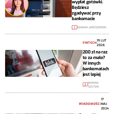
wypłat gotówki.
Będziesz
zgadywać przy
bankomacie
DAMIAN JAROSZEWSKI
1
19 LUT
FINTECH
2026
200 zł na raz
to za mało?
W innych
bankomatach
jest lepiej
MARIAN
2
SZUTIAK
17
WIADOMOŚCI
MAJ
2024