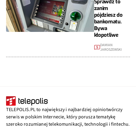
Sprawdź to
zanim
pójdziesz do
bankomatu.
Bywa
kłopotliwe
DAMIAN
5
JAROSZEWSKI
TELEPOLIS.PL to największy i najbardziej opiniotwórczy
serwis w polskim Internecie, który porusza tematykę
szeroko rozumianej telekomunikacji, technologii i fintechu.