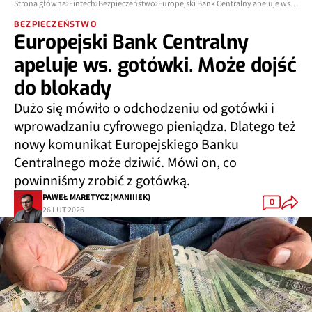
Strona główna
Fintech
Bezpieczeństwo
Europejski Bank Centralny apeluje ws. gotówki. Może dojść do blokady
BEZPIECZEŃSTWO
Europejski Bank Centralny
apeluje ws. gotówki. Może dojść
do blokady
Dużo się mówiło o odchodzeniu od gotówki i
wprowadzaniu cyfrowego pieniądza. Dlatego też
nowy komunikat Europejskiego Banku
Centralnego może dziwić. Mówi on, co
powinniśmy zrobić z gotówką.
PAWEŁ MARETYCZ (MANIIIEK)
0
26 LUT 2026