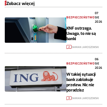
Zobacz więcej
07
BEZPIECZEŃSTWO
SIE
2026
KNF ostrzega.
Uwaga, to nie są
banki
DAMIAN JAROSZEWSKI
2
06
BEZPIECZEŃSTWO
SIE
2026
W takiej sytuacji
bank zablokuje
przelew. Nic nie
poradzisz
DAMIAN JAROSZEWSKI
3