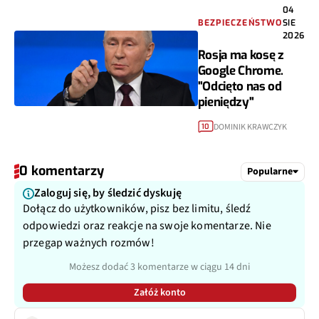
04
BEZPIECZEŃSTWO
SIE
2026
Rosja ma kosę z
Google Chrome.
"Odcięto nas od
pieniędzy"
DOMINIK KRAWCZYK
10
0 komentarzy
Popularne
Zaloguj się, by śledzić dyskuję
Dołącz do użytkowników, pisz bez limitu, śledź
odpowiedzi oraz reakcje na swoje komentarze. Nie
przegap ważnych rozmów!
Możesz dodać 3 komentarze w ciągu 14 dni
Załóż konto