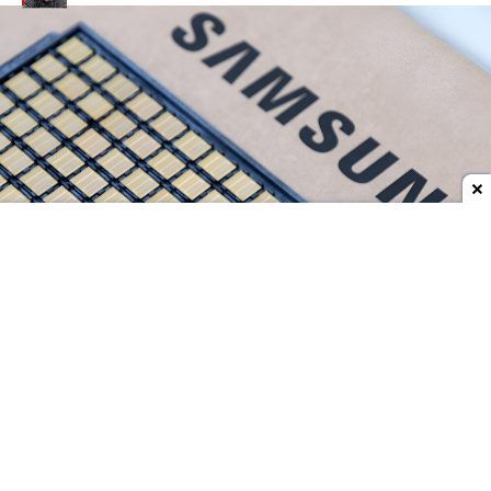
Dodaj do ulubionych źródeł w Google
Samsung
długo pozostawał w cieniu
SK hynix
na
rynku
pamięci HBM
dla akceleratorów sztucznej
inteligencji, ale sytuacja zaczyna się zmieniać.
Koreańczycy mieli właśnie osiągnąć
około 80%