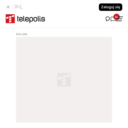
Zaloguj się
36