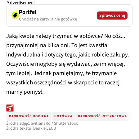
Portfel
Sprawdź cenę
Chociaż na karty, a nie gotówkę
Jaką kwotę należy trzymać w gotówce? No cóż...
przynajmniej na kilka dni. To jest kwestia
indywidualna i dotyczy tego, jakie robicie zakupy.
Oczywiście mogłoby się wydawać, że im więcej,
tym lepiej. Jednak pamiętajmy, że trzymanie
wszystkich oszczędności w skarpecie to raczej
marny pomysł.
BANKOWOŚC MOBILNA
GOTÓWKA
BANKOWOŚĆ INTERNETOWA
EU
Źródła zdjęć: SvitlanaRo / Shutterstock
Źródła tekstu: Bankier, ECB