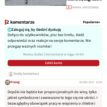
DAMIAN JAROSZEWSKI
0
2 komentarze
Popularne
Zaloguj się, by śledzić dyskuję
Dołącz do użytkowników, pisz bez limitu, śledź
odpowiedzi oraz reakcje na swoje komentarze. Nie
przegap ważnych rozmów!
Możesz dodać 3 komentarze w ciągu 14 dni
Załóż konto
Dodaj komentarz
frasag
08 GRU 2022 · 10:04
Dopóki nie będzie kar proporcjonalnych do winy, tylko
jakieś symboliczne i zawieszane to tego się nie ukróci. I
bezwzględny obowiązek pracy w więzieniu o chlebie i