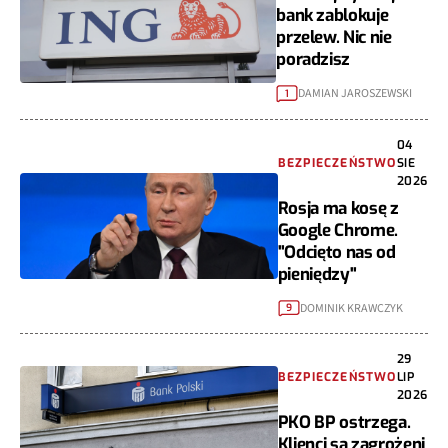
bank zablokuje
przelew. Nic nie
poradzisz
DAMIAN JAROSZEWSKI
1
04
BEZPIECZEŃSTWO
SIE
2026
Rosja ma kosę z
Google Chrome.
"Odcięto nas od
pieniędzy"
DOMINIK KRAWCZYK
9
29
BEZPIECZEŃSTWO
LIP
2026
PKO BP ostrzega.
Klienci są zagrożeni