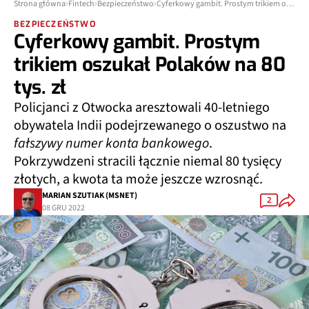
Strona główna
Fintech
Bezpieczeństwo
Cyferkowy gambit. Prostym trikiem oszukał Polaków na 80 tys. zł
BEZPIECZEŃSTWO
Cyferkowy gambit. Prostym
trikiem oszukał Polaków na 80
tys. zł
Policjanci z Otwocka aresztowali 40-letniego
obywatela Indii podejrzewanego o oszustwo na
fałszywy numer konta bankowego
.
Pokrzywdzeni stracili łącznie niemal 80 tysięcy
złotych, a kwota ta może jeszcze wzrosnąć.
MARIAN SZUTIAK (MSNET)
2
08 GRU 2022