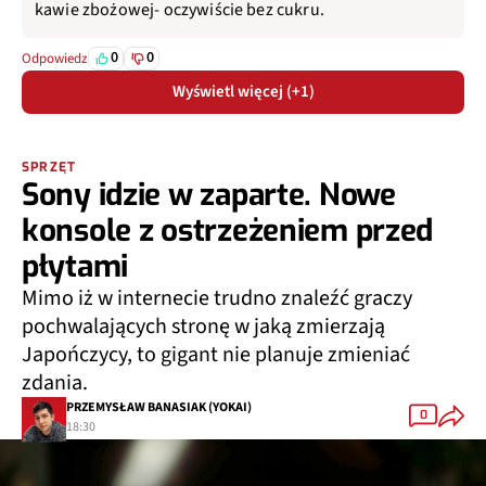
kawie zbożowej- oczywiście bez cukru.
0
0
Odpowiedz
Wyświetl więcej (+1)
SPRZĘT
Sony idzie w zaparte. Nowe
konsole z ostrzeżeniem przed
płytami
Mimo iż w internecie trudno znaleźć graczy
pochwalających stronę w jaką zmierzają
Japończycy, to gigant nie planuje zmieniać
zdania.
PRZEMYSŁAW BANASIAK (YOKAI)
0
18:30