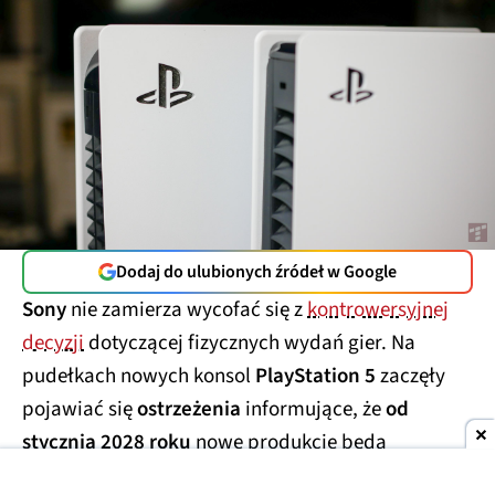
Dodaj do ulubionych źródeł w Google
Sony
nie zamierza wycofać się z
kontrowersyjnej
decyzji
dotyczącej fizycznych wydań gier. Na
pudełkach nowych konsol
PlayStation 5
zaczęły
pojawiać się
ostrzeżenia
informujące, że
od
stycznia 2028 roku
nowe produkcje będą
sprzedawane
wyłącznie w wersji cyfrowej.