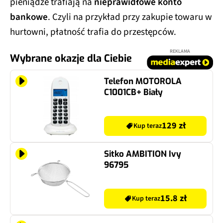
pieniądze trafiają na
nieprawidłowe konto
bankowe
. Czyli na przykład przy zakupie towaru w
hurtowni, płatność trafia do przestępców.
REKLAMA
Wybrane okazje dla Ciebie
Telefon MOTOROLA
C1001CB+ Biały
129 zł
Kup teraz
Sitko AMBITION Ivy
96795
15.8 zł
Kup teraz