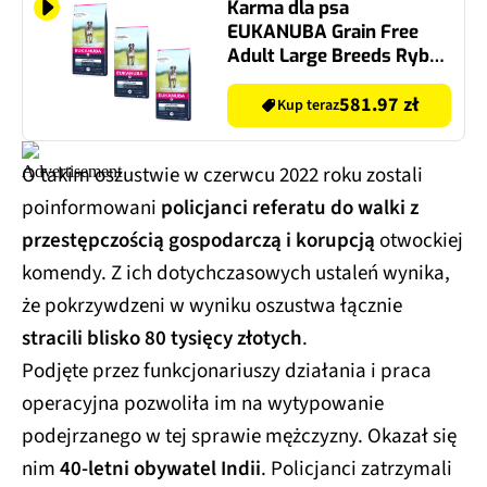
Karma dla psa
EUKANUBA Grain Free
Adult Large Breeds Ryby
Oceaniczne 3 x 12 kg
581.97 zł
Kup teraz
O takim oszustwie w czerwcu 2022 roku zostali
poinformowani
policjanci referatu do walki z
przestępczością gospodarczą i korupcją
otwockiej
komendy. Z ich dotychczasowych ustaleń wynika,
że pokrzywdzeni w wyniku oszustwa łącznie
stracili blisko 80 tysięcy złotych
.
Podjęte przez funkcjonariuszy działania i praca
operacyjna pozwoliła im na wytypowanie
podejrzanego w tej sprawie mężczyzny. Okazał się
nim
40-letni obywatel Indii
. Policjanci zatrzymali