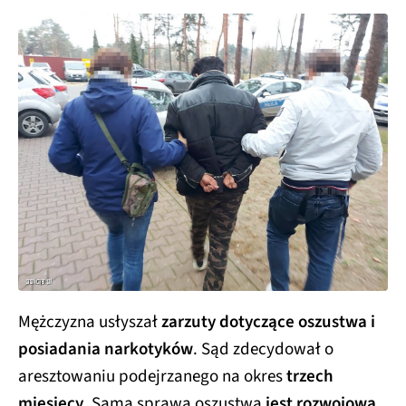
Mężczyzna usłyszał
zarzuty dotyczące oszustwa i
posiadania narkotyków
. Sąd zdecydował o
aresztowaniu podejrzanego na okres
trzech
miesięcy
. Sama sprawa oszustwa
jest rozwojowa
.