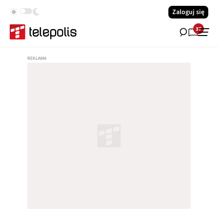
Zaloguj się
37