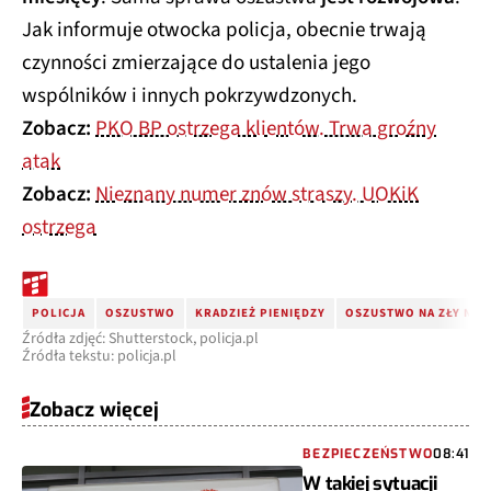
Jak informuje otwocka policja, obecnie trwają
czynności zmierzające do ustalenia jego
wspólników i innych pokrzywdzonych.
Zobacz:
PKO BP ostrzega klientów. Trwa groźny
atak
Zobacz:
Nieznany numer znów straszy. UOKiK
ostrzega
POLICJA
OSZUSTWO
KRADZIEŻ PIENIĘDZY
OSZUSTWO NA ZŁY NU
Źródła zdjęć: Shutterstock, policja.pl
Źródła tekstu: policja.pl
Zobacz więcej
BEZPIECZEŃSTWO
08:41
W takiej sytuacji