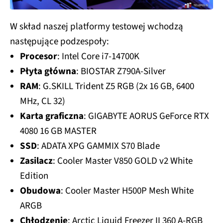
W skład naszej platformy testowej wchodzą
następujące podzespoły:
Procesor
: Intel Core i7-14700K
Płyta główna
: BIOSTAR Z790A-Silver
RAM
: G.SKILL Trident Z5 RGB (2x 16 GB, 6400
MHz, CL 32)
Karta graficzna
: GIGABYTE AORUS GeForce RTX
4080 16 GB MASTER
SSD
: ADATA XPG GAMMIX S70 Blade
Zasilacz
: Cooler Master V850 GOLD v2 White
Edition
Obudowa
: Cooler Master H500P Mesh White
ARGB
Chłodzenie
: Arctic Liquid Freezer II 360 A-RGB