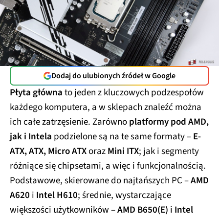
Dodaj do ulubionych źródeł w Google
Płyta główna
to jeden z kluczowych podzespołów
każdego komputera, a w sklepach znaleźć można
ich całe zatrzęsienie. Zarówno
platformy pod AMD,
jak i Intela
podzielone są na te same formaty –
E-
ATX, ATX, Micro ATX
oraz
Mini ITX
; jak i segmenty
różniące się chipsetami, a więc i funkcjonalnością.
Podstawowe, skierowane do najtańszych PC –
AMD
A620
i
Intel H610
; średnie, wystarczające
większości użytkowników –
AMD B650(E)
i
Intel