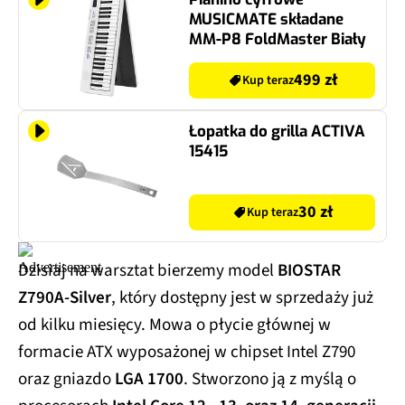
MUSICMATE składane
MM-P8 FoldMaster Biały
499 zł
Kup teraz
Łopatka do grilla ACTIVA
15415
30 zł
Kup teraz
Dzisiaj na warsztat bierzemy model
BIOSTAR
Z790A-Silver
, który dostępny jest w sprzedaży już
od kilku miesięcy. Mowa o płycie głównej w
formacie ATX wyposażonej w chipset Intel Z790
oraz gniazdo
LGA 1700
. Stworzono ją z myślą o