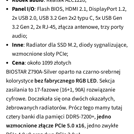
Kodek audio
: Realtek ALC1220;
Panel I/O
: Flash BIOS, HDMI 2.1, DisplayPort 1.2,
2x USB 2.0, USB 3.2 Gen 2x2 typu C, 5x USB Gen
3.2 Gen 2, 2x RJ-45, złącza antenowe, trzy porty
audio;
Inne
: Radiator dla SSD M.2, diody sygnalizujące,
wzmocnione sloty PCIe;
Cena
: około 1099 złotych
BIOSTAR Z790A-Silver oparto na czarno-srebrnej
kolorystyce
bez fabrycznego RGB LED
. Sekcja
zasilania to 17-fazowe (16+1, 90A) rozwiązanie
cyfrowe. Doczekała się ona dwóch okazałych,
żebrowanych radiatorów. Prócz tego mamy tutaj
cztery banki dla pamięci DDR5-7200+,
jedno
wzmocnione złącze PCIe 5.0 x16
, jedno zwykłe