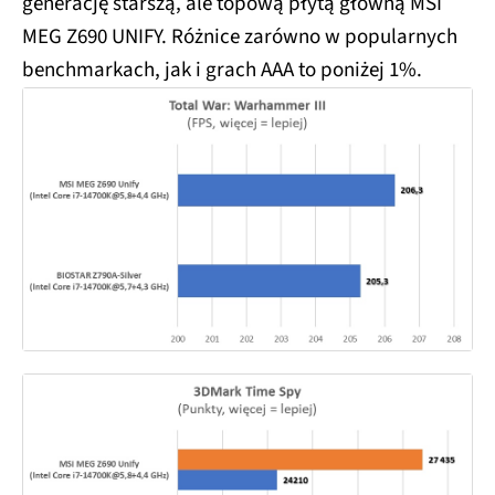
generację starszą, ale topową płytą główną MSI
MEG Z690 UNIFY. Różnice zarówno w popularnych
benchmarkach, jak i grach AAA to poniżej 1%.