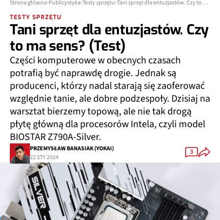
Strona główna
Publicystyka
Testy sprzętu
Tani sprzęt dla entuzjastów. Czy to ma sens? (Test)
TESTY SPRZĘTU
Tani sprzęt dla entuzjastów. Czy
to ma sens? (Test)
Części komputerowe w obecnych czasach
potrafią być naprawdę drogie. Jednak są
producenci, którzy nadal starają się zaoferować
względnie tanie, ale dobre podzespoły. Dzisiaj na
warsztat bierzemy topową, ale nie tak drogą
płytę główną dla procesorów Intela, czyli model
BIOSTAR Z790A-Silver.
PRZEMYSŁAW BANASIAK (YOKAI)
3
22 STY 2024