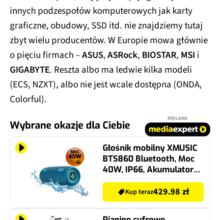
innych podzespołów komputerowych jak karty
graficzne, obudowy, SSD itd. nie znajdziemy tutaj
zbyt wielu producentów. W Europie mowa głównie
o pięciu firmach –
ASUS
,
ASRock
,
BIOSTAR
,
MSI
i
GIGABYTE
. Reszta albo ma ledwie kilka modeli
(ECS, NZXT), albo nie jest wcale dostępna (ONDA,
Colorful).
REKLAMA
Wybrane okazje dla Ciebie
Głośnik mobilny XMUSIC
BTS860 Bluetooth, Moc
40W, IP66, Akumulator
5000 mAh, Radio FM,
Niebieski
429.98 zł
Kup teraz
Pianino cyfrowe