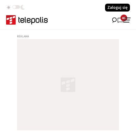
Zaloguj się
40