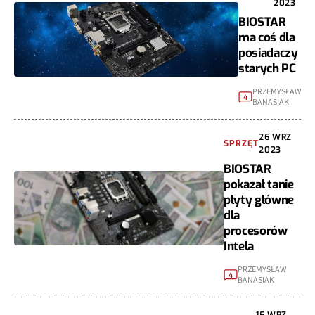
2023
BIOSTAR
ma coś dla
posiadaczy
starych PC
PRZEMYSŁAW
4
BANASIAK
26 WRZ
SPRZĘT
2023
BIOSTAR
pokazał tanie
płyty główne
dla
procesorów
Intela
PRZEMYSŁAW
4
BANASIAK