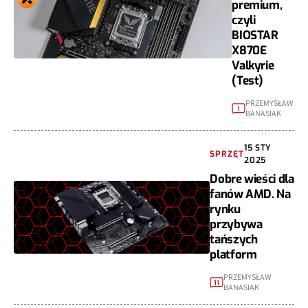
premium,
czyli
BIOSTAR
X870E
Valkyrie
(Test)
PRZEMYSŁAW
1
BANASIAK
15 STY
SPRZĘT
2025
Dobre wieści dla
fanów AMD. Na
rynku
przybywa
tańszych
platform
PRZEMYSŁAW
11
BANASIAK