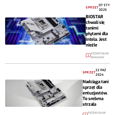
07 STY
SPRZĘT
2025
BIOSTAR
chwali się
tanimi
płytami dla
Intela. Jest
nieźle
PRZEMYSŁAW
1
BANASIAK
22 PAŹ
SPRZĘT
2024
Nadciąga tani
sprzęt dla
entuzjastów.
To srebrna
strzała
PRZEMYSŁAW
1