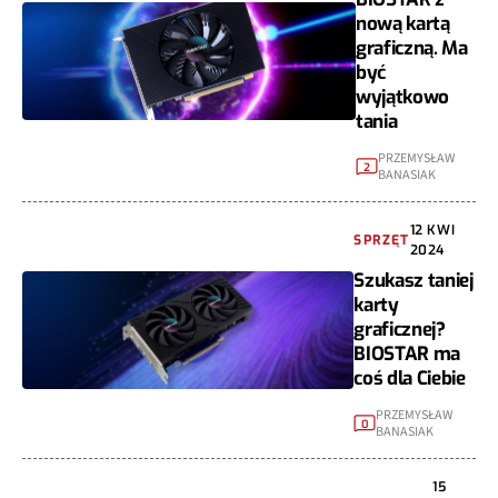
nową kartą
graficzną. Ma
być
wyjątkowo
tania
PRZEMYSŁAW
2
BANASIAK
12 KWI
SPRZĘT
2024
Szukasz taniej
karty
graficznej?
BIOSTAR ma
coś dla Ciebie
PRZEMYSŁAW
0
BANASIAK
15