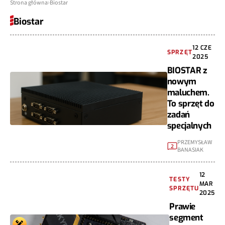
Strona główna
Biostar
Biostar
12 CZE
SPRZĘT
2025
BIOSTAR z
nowym
maluchem.
To sprzęt do
zadań
specjalnych
PRZEMYSŁAW
2
BANASIAK
12
TESTY
MAR
SPRZĘTU
2025
Prawie
segment