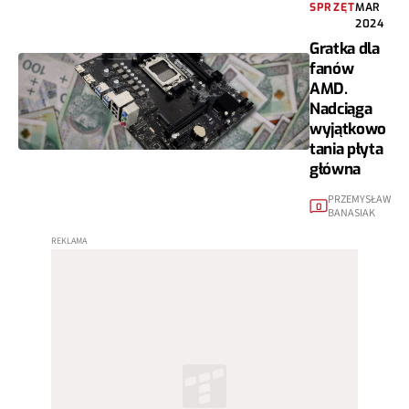
SPRZĘT
MAR
2024
Gratka dla
fanów
AMD.
Nadciąga
wyjątkowo
tania płyta
główna
PRZEMYSŁAW
0
BANASIAK