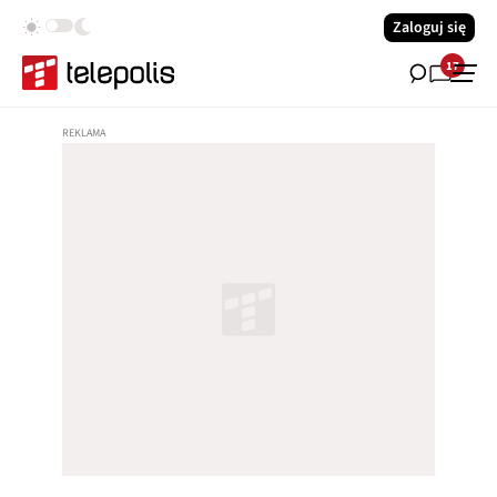
Zaloguj się
17