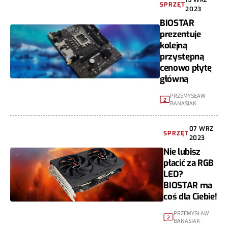
15 WRZ
SPRZĘT
2023
BIOSTAR
prezentuje
kolejną
przystępną
cenowo płytę
główną
PRZEMYSŁAW
2
BANASIAK
07 WRZ
SPRZĘT
2023
Nie lubisz
płacić za RGB
LED?
BIOSTAR ma
coś dla Ciebie!
PRZEMYSŁAW
2
BANASIAK