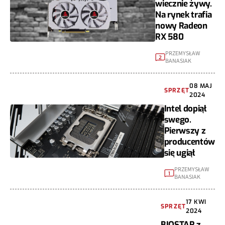
wiecznie żywy.
Na rynek trafia
nowy Radeon
RX 580
PRZEMYSŁAW
2
BANASIAK
08 MAJ
SPRZĘT
2024
Intel dopiął
swego.
Pierwszy z
producentów
się ugiął
PRZEMYSŁAW
1
BANASIAK
17 KWI
SPRZĘT
2024
BIOSTAR z