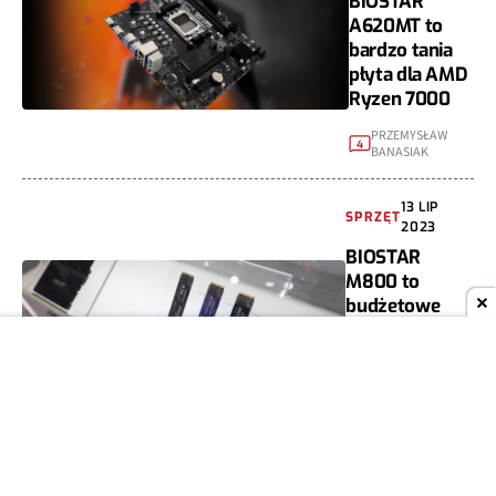
BIOSTAR
A620MT to
bardzo tania
płyta dla AMD
Ryzen 7000
PRZEMYSŁAW
4
BANASIAK
13 LIP
SPRZĘT
2023
BIOSTAR
M800 to
budżetowe
SSD o
wydajności do
5000 MB/s
PRZEMYSŁAW
1
BANASIAK
06 LIP