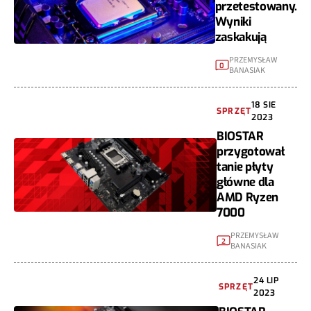
przetestowany.
Wyniki
zaskakują
PRZEMYSŁAW
0
BANASIAK
18 SIE
SPRZĘT
2023
BIOSTAR
przygotował
tanie płyty
główne dla
AMD Ryzen
7000
PRZEMYSŁAW
2
BANASIAK
24 LIP
SPRZĘT
2023