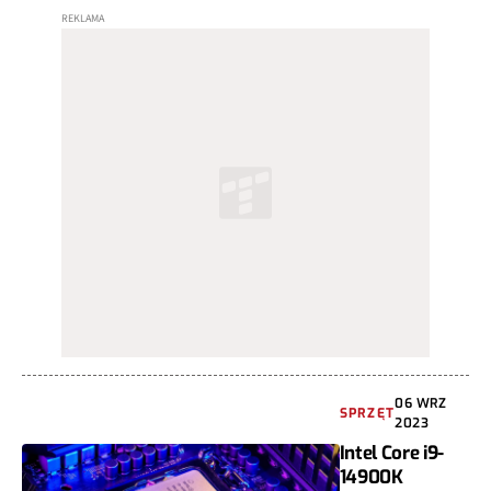
06 WRZ
SPRZĘT
2023
Intel Core i9-
14900K