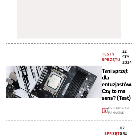
22
TESTY
STY
SPRZĘTU
2024
Tani sprzęt
dla
entuzjastów.
Czy to ma
sens? (Test)
PRZEMYSŁAW
3
BANASIAK
07
SPRZĘT
GRU