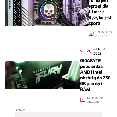
To nie jest
sprzęt dla
tchórzy.
Ryzyko jest
spore
PRZEMYSŁAW
0
BANASIAK
22 GRU
SPRZĘT
2023
GIGABYTE
potwierdza.
AMD i Intel
obsłużą do 256
GB pamięci
RAM
PRZEMYSŁAW
1
BANASIAK