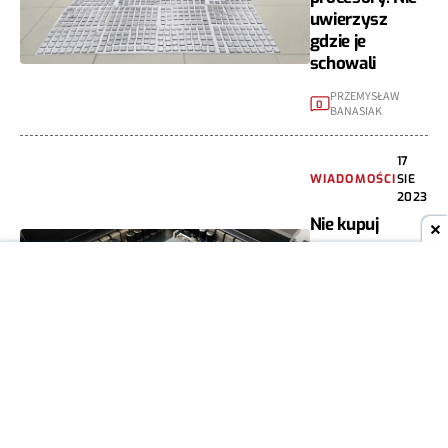
uwierzysz
gdzie je
schowali
PRZEMYSŁAW
0
BANASIAK
17
WIADOMOŚCI
SIE
2023
Nie kupuj
nowego
procesora czy
karty
graficznej.
Warto
poczekać
PRZEMYSŁAW
5
BANASIAK