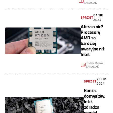
1
BANASIAK
04 SIE
SPRZĘT
2024
Afera o nic?
Procesory
AMD są
bardziej
awaryjne niż
Intel
PRZEMYSŁAW
118
BANASIAK
23 LIP
SPRZĘT
2024
Koniec
domysłów.
Intel
zdradza
powód