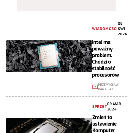
08
WIADOMOŚCI
KWI
2024
Intel ma
poważny
problem.
Chodzi o
stabilność
procesorów
PRZEMYSŁAW
7
BANASIAK
09 MAR
SPRZĘT
2024
Zmień to
ustawienie.
Komputer