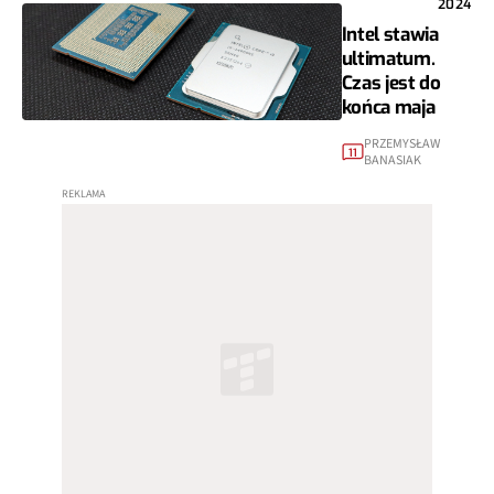
2024
Intel stawia
ultimatum.
Czas jest do
końca maja
PRZEMYSŁAW
11
BANASIAK