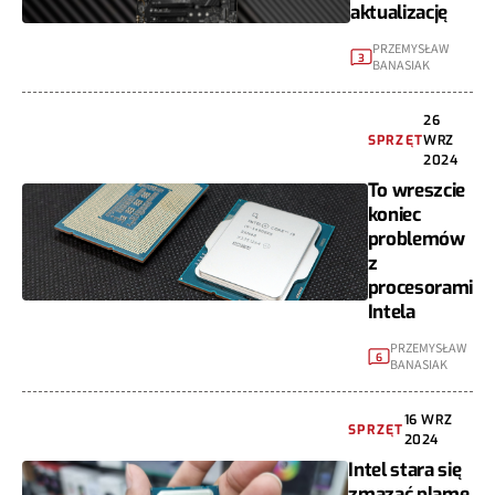
aktualizację
PRZEMYSŁAW
3
BANASIAK
26
SPRZĘT
WRZ
2024
To wreszcie
koniec
problemów
z
procesorami
Intela
PRZEMYSŁAW
6
BANASIAK
16 WRZ
SPRZĘT
2024
Intel stara się
zmazać plamę.