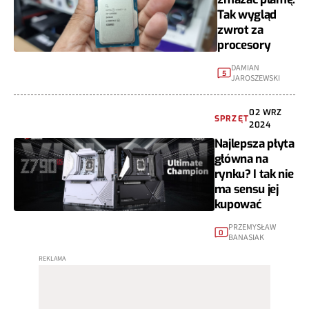
Tak wygląd
zwrot za
procesory
DAMIAN
5
JAROSZEWSKI
02 WRZ
SPRZĘT
2024
Najlepsza płyta
główna na
rynku? I tak nie
ma sensu jej
kupować
PRZEMYSŁAW
0
BANASIAK