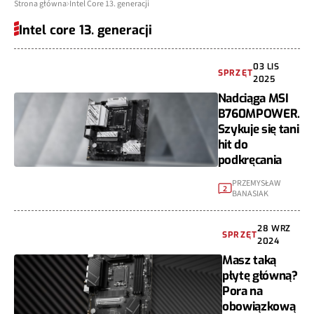
Strona główna
Intel Core 13. generacji
Intel core 13. generacji
03 LIS
SPRZĘT
2025
Nadciąga MSI
B760MPOWER.
Szykuje się tani
hit do
podkręcania
PRZEMYSŁAW
2
BANASIAK
28 WRZ
SPRZĘT
2024
Masz taką
płytę główną?
Pora na
obowiązkową