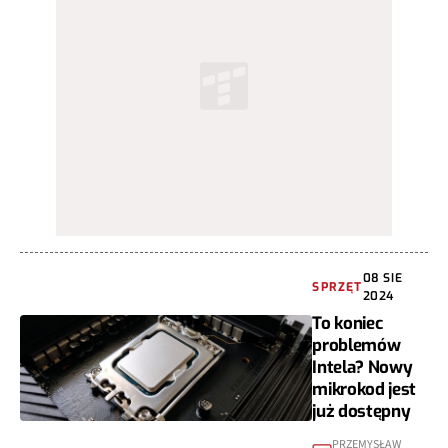
08 SIE
SPRZĘT
2024
To koniec
problemów
Intela? Nowy
mikrokod jest
już dostępny
PRZEMYSŁAW