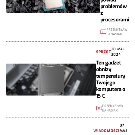
problemów
z
procesorami
PRZEMYSŁAW
8
BANASIAK
20 MAJ
SPRZĘT
2024
Ten gadżet
obniży
temperatury
Twojego
komputera o
15°C
PRZEMYSŁAW
12
BANASIAK
07
WIADOMOŚCI
MAJ