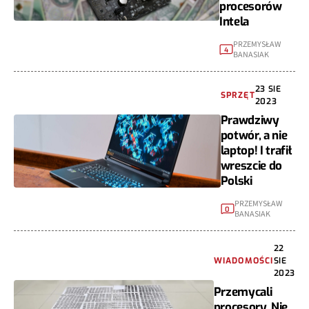
procesorów
Intela
PRZEMYSŁAW
4
BANASIAK
23 SIE
SPRZĘT
2023
Prawdziwy
potwór, a nie
laptop! I trafił
wreszcie do
Polski
PRZEMYSŁAW
0
BANASIAK
22
WIADOMOŚCI
SIE
2023
Przemycali
procesory. Nie