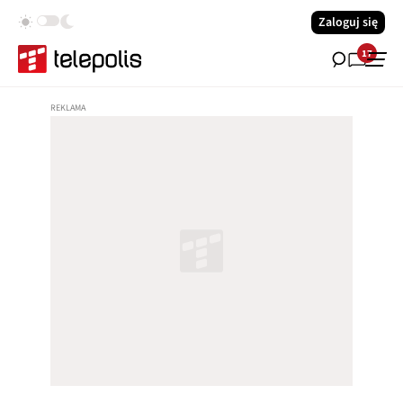
Zaloguj się
17