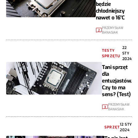
będzie
chłodniejszy
nawet o 16°C
PRZEMYSŁAW
2
BANASIAK
22
TESTY
STY
SPRZĘTU
2024
Tani sprzęt
dla
entuzjastów.
Czy to ma
sens? (Test)
PRZEMYSŁAW
3
BANASIAK
12 STY
SPRZĘT
2024