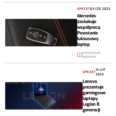
SPRZĘT
03 CZE 2023
Mercedes
zaskakuje
współpracą.
Powstanie
luksusowy
laptop
PRZEMYSŁAW
1
BANASIAK
14 LUT
SPRZĘT
2023
Lenovo
prezentuje
gamingowe
laptopy
Legion 8.
generacji