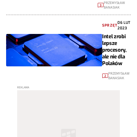
PRZEMYSŁAW
3
BANASIAK
06 LUT
SPRZĘT
2023
Intel zrobi
lepsze
procesory,
ale nie dla
Polaków
PRZEMYSŁAW
2
BANASIAK