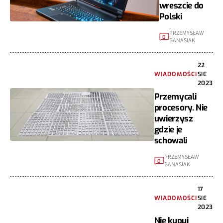
wreszcie do
Polski
PRZEMYSŁAW
0
BANASIAK
22
WIADOMOŚCI
SIE
2023
Przemycali
procesory. Nie
uwierzysz
gdzie je
schowali
PRZEMYSŁAW
0
BANASIAK
17
WIADOMOŚCI
SIE
2023
Nie kupuj