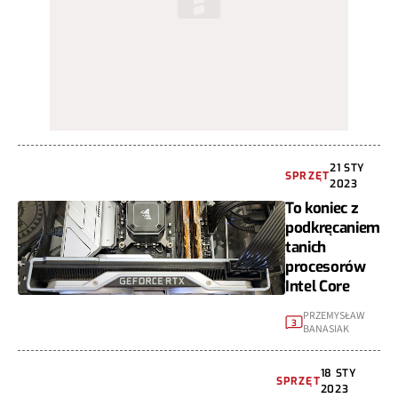
21 STY
SPRZĘT
2023
To koniec z
podkręcaniem
tanich
procesorów
Intel Core
PRZEMYSŁAW
3
BANASIAK
18 STY
SPRZĘT
2023