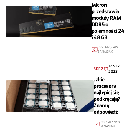
Micron
przedstawia
moduły RAM
DDR5 o
pojemności 24
i 48 GB
PRZEMYSŁAW
0
BANASIAK
17 STY
SPRZĘT
2023
Jakie
procesory
najlepiej się
podkręcają?
Znamy
odpowiedź
PRZEMYSŁAW
2
BANASIAK