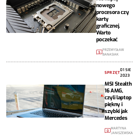
nowego
procesora czy
karty
graficznej.
Warto
poczekać
PRZEMYSŁAW
5
BANASIAK
01 SIE
SPRZĘT
2023
MSI Stealth
16 AMG,
czyli laptop
piękny i
szybki jak
Mercedes
MARTYNA
0
JANISZEWSKA