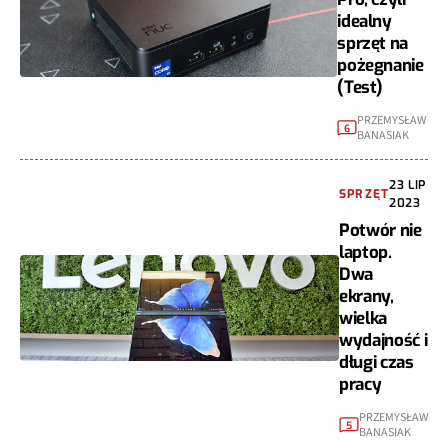
idealny
sprzęt na
pożegnanie
(Test)
PRZEMYSŁAW
6
BANASIAK
23 LIP
SPRZĘT
2023
Potwór nie
laptop.
Dwa
ekrany,
wielka
wydajność i
długi czas
pracy
PRZEMYSŁAW
5
BANASIAK