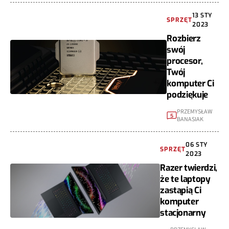
13 STY
SPRZĘT
2023
Rozbierz
swój
procesor,
Twój
komputer Ci
podziękuje
PRZEMYSŁAW
5
BANASIAK
06 STY
SPRZĘT
2023
Razer twierdzi,
że te laptopy
zastąpią Ci
komputer
stacjonarny