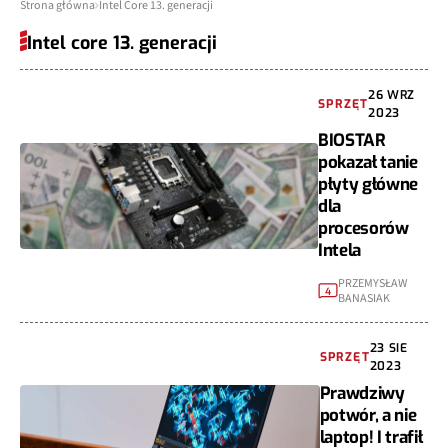
Strona główna
Intel Core 13. generacji
Intel core 13. generacji
26 WRZ
SPRZĘT
2023
BIOSTAR
pokazał tanie
płyty główne
dla
procesorów
Intela
PRZEMYSŁAW
4
BANASIAK
23 SIE
SPRZĘT
2023
Prawdziwy
potwór, a nie
laptop! I trafił