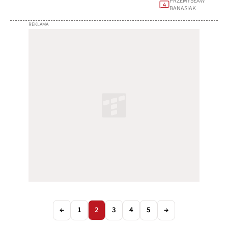
PRZEMYSŁAW
4
BANASIAK
←
1
2
3
4
5
→