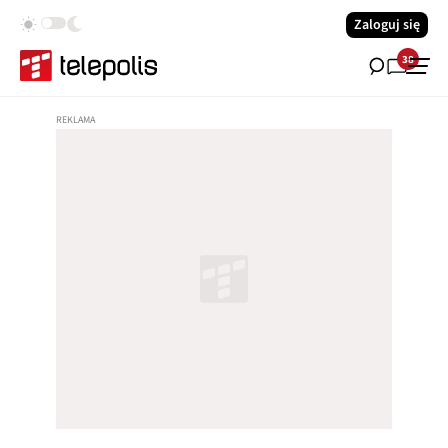
Zaloguj się
38