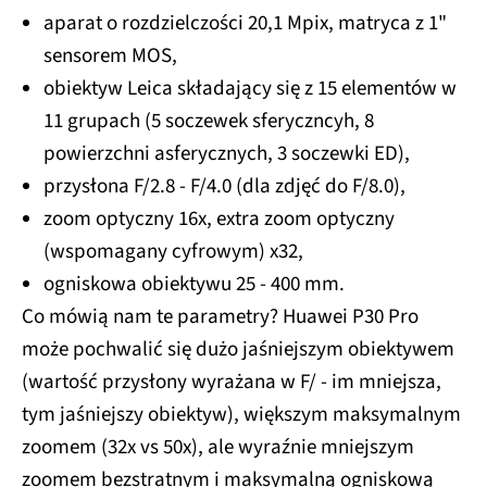
aparat o rozdzielczości 20,1 Mpix, matryca z 1"
sensorem MOS,
obiektyw Leica składający się z 15 elementów w
11 grupach (5 soczewek sferyczncyh, 8
powierzchni asferycznych, 3 soczewki ED),
przysłona F/2.8 - F/4.0 (dla zdjęć do F/8.0),
zoom optyczny 16x, extra zoom optyczny
(wspomagany cyfrowym) x32,
ogniskowa obiektywu 25 - 400 mm.
Co mówią nam te parametry? Huawei P30 Pro
może pochwalić się dużo jaśniejszym obiektywem
(wartość przysłony wyrażana w F/ - im mniejsza,
tym jaśniejszy obiektyw), większym maksymalnym
zoomem (32x vs 50x), ale wyraźnie mniejszym
zoomem bezstratnym i maksymalną ogniskową