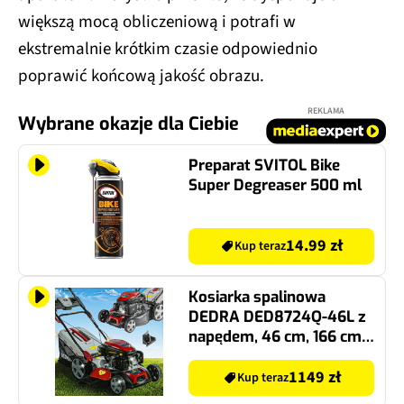
większą mocą obliczeniową i potrafi w
ekstremalnie krótkim czasie odpowiednio
poprawić końcową jakość obrazu.
REKLAMA
Wybrane okazje dla Ciebie
Preparat SVITOL Bike
Super Degreaser 500 ml
14.99 zł
Kup teraz
Kosiarka spalinowa
DEDRA DED8724Q-46L z
napędem, 46 cm, 166 cm3,
2.9 kW, mulczowanie,
kosz 60L, silnik Loncin
1149 zł
Kup teraz