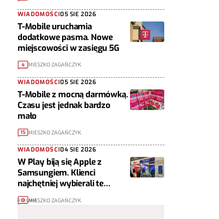
WIADOMOŚCI
05 SIE 2026
T-Mobile uruchamia
dodatkowe pasma. Nowe
miejscowości w zasięgu 5G
MIESZKO ZAGAŃCZYK
4
WIADOMOŚCI
05 SIE 2026
T-Mobile z mocną darmówką.
Czasu jest jednak bardzo
mało
MIESZKO ZAGAŃCZYK
15
WIADOMOŚCI
04 SIE 2026
W Play biją się Apple z
Samsungiem. Klienci
najchętniej wybierali te
telefony
MIESZKO ZAGAŃCZYK
0