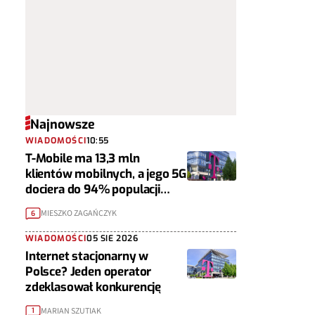
Najnowsze
WIADOMOŚCI
10:55
T-Mobile ma 13,3 mln
klientów mobilnych, a jego 5G
dociera do 94% populacji
Polski
MIESZKO ZAGAŃCZYK
6
WIADOMOŚCI
05 SIE 2026
Internet stacjonarny w
Polsce? Jeden operator
zdeklasował konkurencję
MARIAN SZUTIAK
1