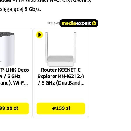
odowe FTTH
oraz
sieci HFC
. Użytkownicy
sięgającej
8 Gb/s
.
REKLAMA
TP-LINK Deco
Router KEENETIC
.4 / 5 GHz
Explorer KN-1621 2.4
and), Wi-Fi
/ 5 GHz (DualBand),
Mesh
Wi-Fi Mesh
169 zł
99.99 zł
159 zł