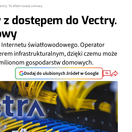
ctry. To efekt nowej umowy
 z dostępem do Vectry.
owy
o Internetu światłowodowego. Operator
rem infrastrukturalnym, dzięki czemu może
 milionom gospodarstw domowych.
Dodaj do ulubionych źródeł w Google
14