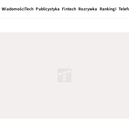
Wiadomości
Tech
Publicystyka
Fintech
Rozrywka
Rankingi
Telef