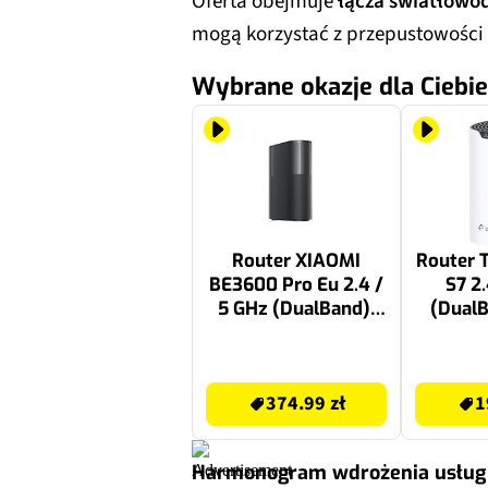
Oferta obejmuje
łącza światłow
mogą korzystać z przepustowości 
Wybrane okazje dla Ciebie
Router XIAOMI
Router 
BE3600 Pro Eu 2.4 /
S7 2
5 GHz (DualBand),
(DualB
Wi-Fi Mesh
439 zł
199.99 zł
374.99 zł
1
Harmonogram wdrożenia usług