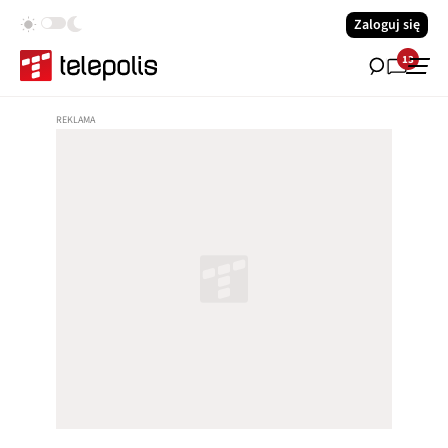
Zaloguj się
13