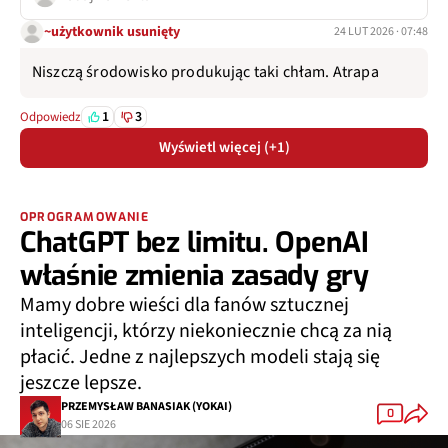
~użytkownik usunięty
24 LUT 2026 · 07:48
Niszczą środowisko produkując taki chłam. Atrapa
1
3
Odpowiedz
Wyświetl więcej (+1)
OPROGRAMOWANIE
ChatGPT bez limitu. OpenAI
właśnie zmienia zasady gry
Mamy dobre wieści dla fanów sztucznej
inteligencji, którzy niekoniecznie chcą za nią
płacić. Jedne z najlepszych modeli stają się
jeszcze lepsze.
PRZEMYSŁAW BANASIAK (YOKAI)
0
06 SIE 2026