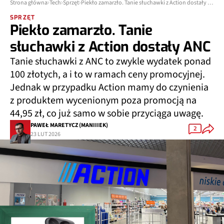
Strona główna
Tech
Sprzęt
Piekło zamarzło. Tanie słuchawki z Action dostały ANC
SPRZĘT
Piekło zamarzło. Tanie
słuchawki z Action dostały ANC
Tanie słuchawki z ANC to zwykle wydatek ponad
100 złotych, a i to w ramach ceny promocyjnej.
Jednak w przypadku Action mamy do czynienia
z produktem wycenionym poza promocją na
44,95 zł, co już samo w sobie przyciąga uwagę.
PAWEŁ MARETYCZ (MANIIIEK)
2
23 LUT 2026