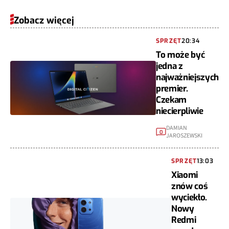
Zobacz więcej
SPRZĘT
20:34
To może być
jedna z
najważniejszych
premier.
Czekam
niecierpliwie
DAMIAN
0
JAROSZEWSKI
SPRZĘT
13:03
Xiaomi
znów coś
wyciekło.
Nowy
Redmi