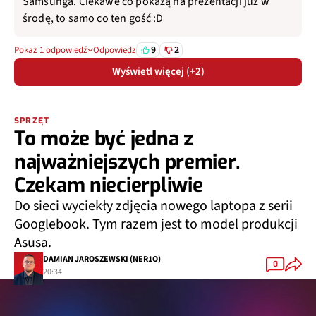
Samsunga. Ciekawe co pokażą na prezentacji juz w
środę, to samo co ten gość :D
9
2
Pokaż 1 odpowiedź
Odpowiedz
Wyświetl więcej (+2)
SPRZĘT
To może być jedna z
najważniejszych premier.
Czekam niecierpliwie
Do sieci wyciekły zdjęcia nowego laptopa z serii
Googlebook. Tym razem jest to model produkcji
Asusa.
DAMIAN JAROSZEWSKI (NER1O)
0
20:34