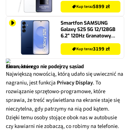
5899 zł
Kup teraz
Smartfon SAMSUNG
Galaxy S25 5G 12/128GB
6.2" 120Hz Granatowy
SM-S931
3199 zł
Kup teraz
Ekran, którego nie podejrzy sąsiad
Największą nowością, którą udało się uwiecznić na
nagraniu, jest funkcja
Privacy Display
. To
rozwiązanie sprzętowo-programowe, które
sprawia, że treść wyświetlana na ekranie staje się
nieczytelna, gdy patrzymy na nią pod kątem.
Dzięki temu osoby stojące obok nas w autobusie
czy kawiarni nie zobaczą, co robimy na telefonie.