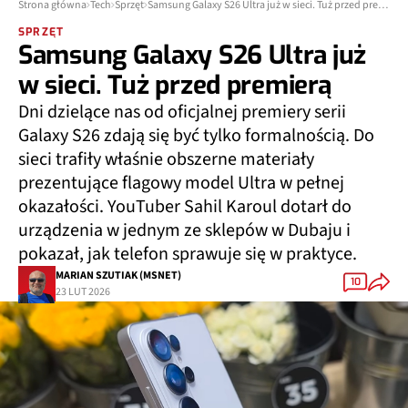
Strona główna
Tech
Sprzęt
Samsung Galaxy S26 Ultra już w sieci. Tuż przed premierą
SPRZĘT
Samsung Galaxy S26 Ultra już
w sieci. Tuż przed premierą
Dni dzielące nas od oficjalnej premiery serii
Galaxy S26 zdają się być tylko formalnością. Do
sieci trafiły właśnie obszerne materiały
prezentujące flagowy model Ultra w pełnej
okazałości. YouTuber Sahil Karoul dotarł do
urządzenia w jednym ze sklepów w Dubaju i
pokazał, jak telefon sprawuje się w praktyce.
MARIAN SZUTIAK (MSNET)
10
23 LUT 2026