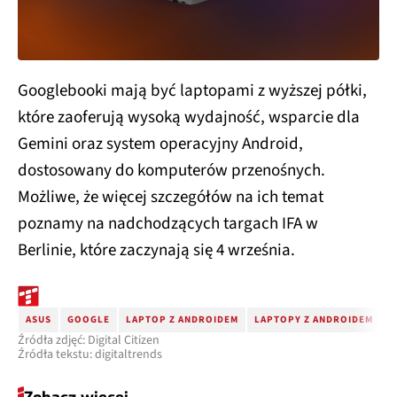
Googlebooki mają być laptopami z wyższej półki,
które zaoferują wysoką wydajność, wsparcie dla
Gemini oraz system operacyjny Android,
dostosowany do komputerów przenośnych.
Możliwe, że więcej szczegółów na ich temat
poznamy na nadchodzących targach IFA w
Berlinie, które zaczynają się 4 września.
ASUS
GOOGLE
LAPTOP Z ANDROIDEM
LAPTOPY Z ANDROIDEM
G
Źródła zdjęć: Digital Citizen
Źródła tekstu: digitaltrends