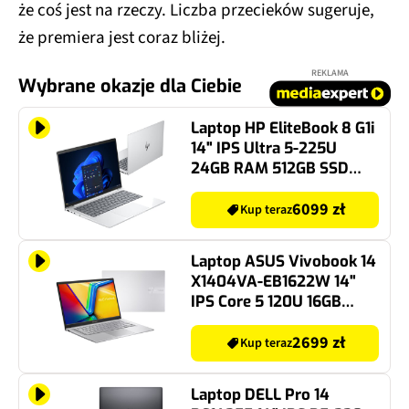
że coś jest na rzeczy. Liczba przecieków sugeruje,
że premiera jest coraz bliżej.
REKLAMA
Wybrane okazje dla Ciebie
Laptop HP EliteBook 8 G1i
14" IPS Ultra 5-225U
24GB RAM 512GB SSD
Windows 11 Professional,
Funkcje AI
6099 zł
Kup teraz
Laptop ASUS Vivobook 14
X1404VA-EB1622W 14"
IPS Core 5 120U 16GB
RAM 512GB SSD Windows
11 Home
2699 zł
Kup teraz
Laptop DELL Pro 14