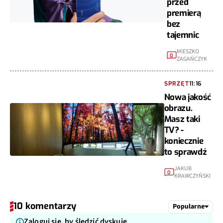
przed
premierą
bez
tajemnic
MIESZKO
0
ZAGAŃCZYK
SPRZĘT
11:16
Nowa jakość
obrazu.
Masz taki
TV? -
koniecznie
to sprawdź
JAKUB
0
KRAWCZYŃSKI
10 komentarzy
Popularne
Zaloguj się, by śledzić dyskuję