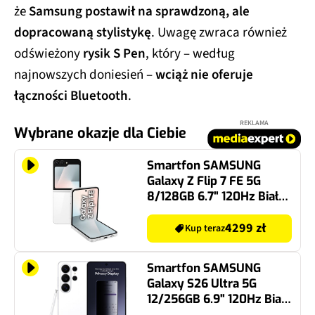
że
Samsung postawił na sprawdzoną, ale
dopracowaną stylistykę
. Uwagę zwraca również
odświeżony
rysik S Pen
, który – według
najnowszych doniesień –
wciąż nie oferuje
łączności Bluetooth
.
REKLAMA
Wybrane okazje dla Ciebie
Smartfon SAMSUNG
Galaxy Z Flip 7 FE 5G
8/128GB 6.7" 120Hz Biały
SM-F761
4299 zł
Kup teraz
Smartfon SAMSUNG
Galaxy S26 Ultra 5G
12/256GB 6.9" 120Hz Biały
SM-S948