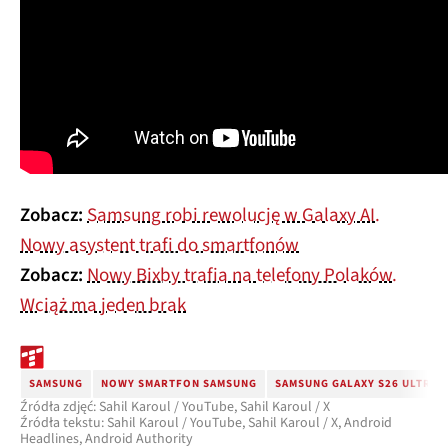
Zobacz:
Samsung robi rewolucję w Galaxy AI.
Nowy asystent trafi do smartfonów
Zobacz:
Nowy Bixby trafia na telefony Polaków.
Wciąż ma jeden brak
SAMSUNG
NOWY SMARTFON SAMSUNG
SAMSUNG GALAXY S26 ULTRA
Źródła zdjęć: Sahil Karoul / YouTube, Sahil Karoul / X
Źródła tekstu: Sahil Karoul / YouTube, Sahil Karoul / X, Android
Headlines, Android Authority