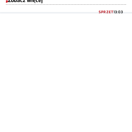
Zobacz więcej
SPRZĘT
13:03
Xiaomi
znów coś
wyciekło.
Nowy
Redmi
przed
premierą
bez
tajemnic
MIESZKO
0
ZAGAŃCZYK
SPRZĘT
11:16
Nowa jakość
obrazu.
Masz taki
TV? -