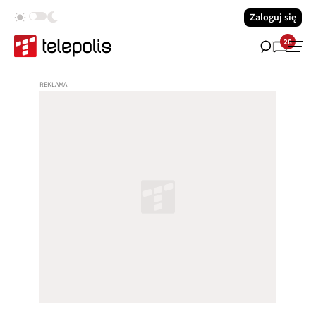
Zaloguj się
28