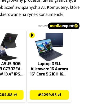
zintegrowany procesor, układ graficzny, a
bliczeń związanych z AI. Komputery, które
 skierowane na rynek konsumencki.
REKLAMA
p ASUS ROG
Laptop DELL
13 GZ302EA-
Alienware 16 Aurora
 13.4" IPS
16" Core 5 210H 16GB
 Ryzen AI
RAM 512GB SSD
 395 64GB
GeForce RTX4050
4779.99 zł
 1TB SSD
DLSS 3 Windows 11
204.88 zł
4299.95 zł
ws 11 Home
Home