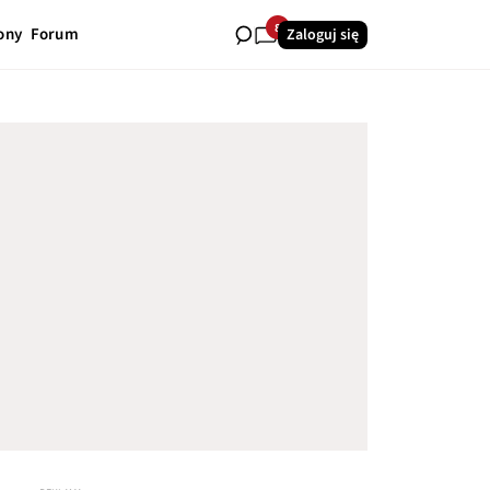
8
ony
Forum
Zaloguj się