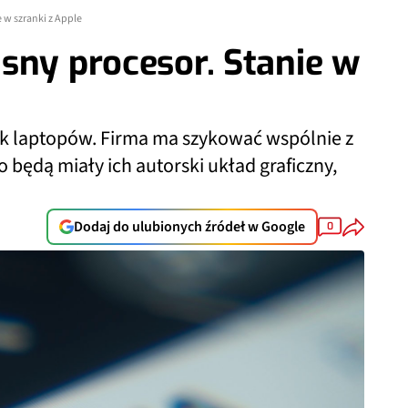
 w szranki z Apple
sny procesor. Stanie w
nek laptopów. Firma ma szykować wspólnie z
o będą miały ich autorski układ graficzny,
Dodaj do ulubionych źródeł w Google
0