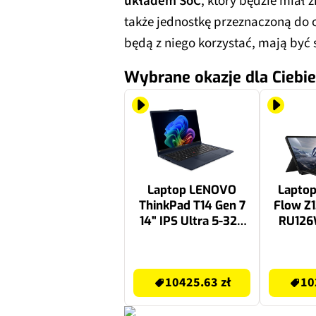
układem SoC
, który będzie miał 
także jednostkę przeznaczoną do o
będą z niego korzystać, mają być
Wybrane okazje dla Ciebie
Laptop LENOVO
Lapto
ThinkPad T14 Gen 7
Flow Z
14" IPS Ultra 5-325
RU126W
16GB RAM 512GB
180Hz
SSD Windows 11
MAX+
11839.99 zł
10204.88 zł
Professional,
RAM
10425.63 zł
10
Funkcje AI
Windo