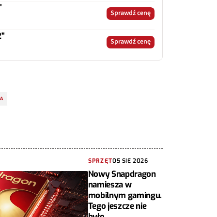
"
Sprawdź cenę
2"
Sprawdź cenę
IA
SPRZĘT
05 SIE 2026
Nowy Snapdragon
namiesza w
mobilnym gamingu.
Tego jeszcze nie
było