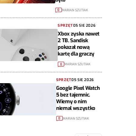
MARIAN SZUTIAK
0
SPRZĘT
05 SIE 2026
Xbox zyska nawet
2 TB. Sandisk
pokazał nową
kartę dla graczy
MARIAN SZUTIAK
0
SPRZĘT
05 SIE 2026
Google Pixel Watch
5 bez tajemnic.
Wiemy o nim
niemal wszystko
MARIAN SZUTIAK
0