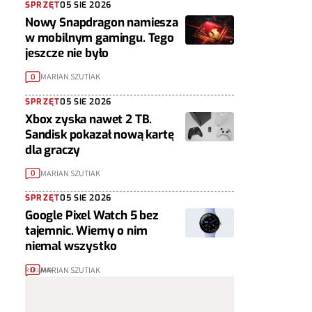
SPRZĘT
05 SIE 2026
Nowy Snapdragon namiesza
w mobilnym gamingu. Tego
jeszcze nie było
MARIAN SZUTIAK
0
SPRZĘT
05 SIE 2026
Xbox zyska nawet 2 TB.
Sandisk pokazał nową kartę
dla graczy
MARIAN SZUTIAK
0
SPRZĘT
05 SIE 2026
Google Pixel Watch 5 bez
tajemnic. Wiemy o nim
niemal wszystko
MARIAN SZUTIAK
0