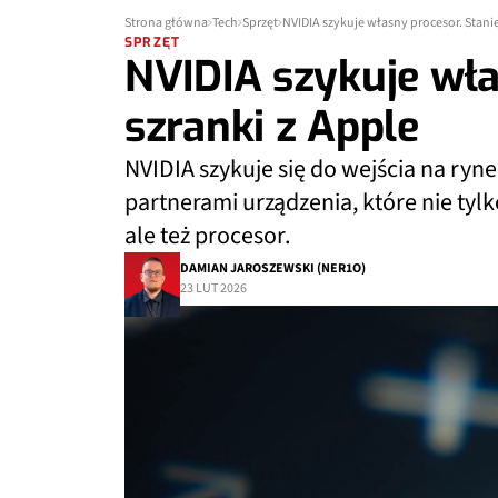
Strona główna
Tech
Sprzęt
NVIDIA szykuje własny procesor. Stanie
SPRZĘT
NVIDIA szykuje wła
szranki z Apple
NVIDIA szykuje się do wejścia na ry
partnerami urządzenia, które nie tylk
ale też procesor.
DAMIAN JAROSZEWSKI (NER1O)
23 LUT 2026