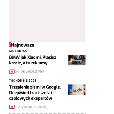
Najnowsze
MOTO
07:27
BMW jak Xiaomi. Płacisz
krocie, a tu reklamy
DAMIAN JAROSZEWSKI
0
TECH
05 SIE 2026
Trzęsienie ziemi w Google.
DeepMind traci szefa i
czołowych ekspertów
PRZEMYSŁAW BANASIAK
0