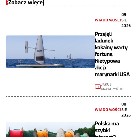
Zobacz więcej
09
WIADOMOŚCI
SIE
2026
Przejęli
ładunek
kokainy warty
fortunę.
Nietypowa
akcja
marynarki USA
JAKUB
0
KRAWCZYŃSKI
08
WIADOMOŚCI
SIE
2026
Polska ma
szybki