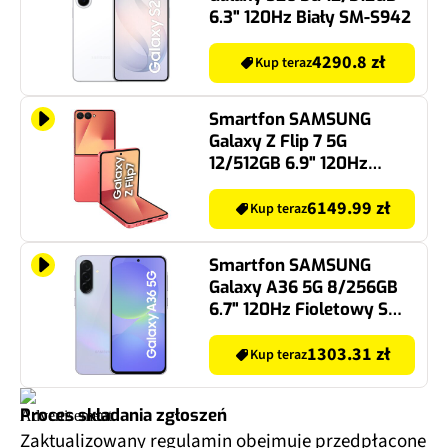
6.3" 120Hz Biały SM-S942
4290.8 zł
Kup teraz
Smartfon SAMSUNG
Galaxy Z Flip 7 5G
12/512GB 6.9" 120Hz
Czerwony SM-F766
6149.99 zł
Kup teraz
Smartfon SAMSUNG
Galaxy A36 5G 8/256GB
6.7" 120Hz Fioletowy SM-
A366 EU
1303.31 zł
Kup teraz
Proces składania zgłoszeń
Zaktualizowany regulamin obejmuje przedpłacone