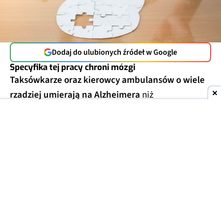
Dodaj do ulubionych źródeł w Google
Specyfika tej pracy chroni mózgi
Taksówkarze oraz kierowcy ambulansów o wiele
rzadziej umierają na Alzheimera
niż
przedstawiciele innych grup zawodowych. Tak
wynika z analizy aktów zgonu 9 milionów
mieszkańców USA, którą opublikowano w 2024 r.
Uwzględniono w niej dane w zakresie od stycznia
2020 do grudnia 2022 r.