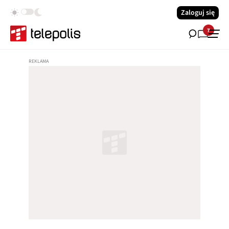
Zaloguj się
7