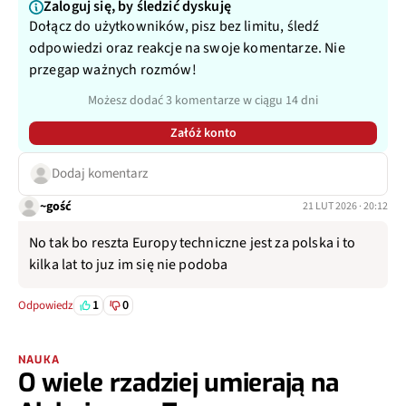
Zaloguj się, by śledzić dyskuję
Dołącz do użytkowników, pisz bez limitu, śledź
odpowiedzi oraz reakcje na swoje komentarze. Nie
przegap ważnych rozmów!
Możesz dodać 3 komentarze w ciągu 14 dni
Załóż konto
Dodaj komentarz
~gość
21 LUT 2026 · 20:12
No tak bo reszta Europy techniczne jest za polska i to
kilka lat to juz im się nie podoba
1
0
Odpowiedz
NAUKA
O wiele rzadziej umierają na