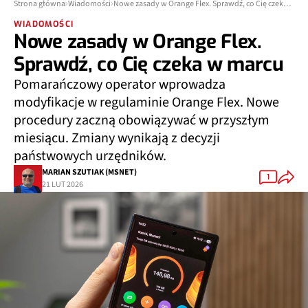
Strona główna
Wiadomości
Nowe zasady w Orange Flex. Sprawdź, co Cię czeka w marcu
WIADOMOŚCI
Nowe zasady w Orange Flex.
Sprawdź, co Cię czeka w marcu
Pomarańczowy operator wprowadza
modyfikacje w regulaminie Orange Flex. Nowe
procedury zaczną obowiązywać w przyszłym
miesiącu. Zmiany wynikają z decyzji
państwowych urzędników.
MARIAN SZUTIAK (MSNET)
1
21 LUT 2026