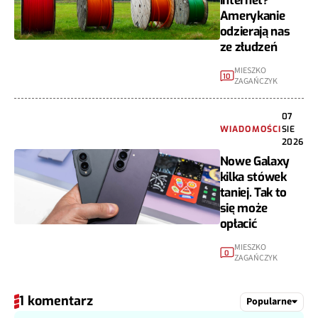
internet?
Amerykanie
odzierają nas
ze złudzeń
MIESZKO
10
ZAGAŃCZYK
07
WIADOMOŚCI
SIE
2026
Nowe Galaxy
kilka stówek
taniej. Tak to
się może
opłacić
MIESZKO
0
ZAGAŃCZYK
1 komentarz
Popularne