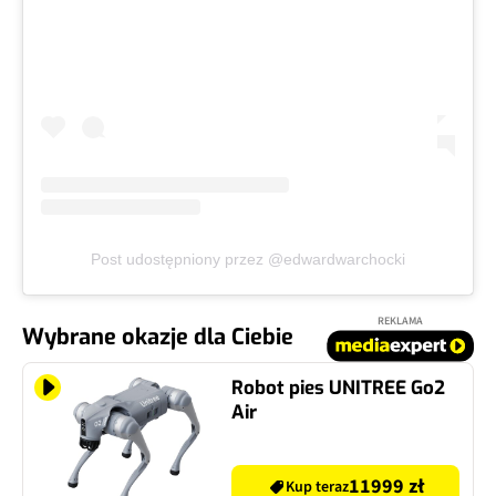
Post udostępniony przez @edwardwarchocki
REKLAMA
Wybrane okazje dla Ciebie
Robot pies UNITREE Go2
Air
11999 zł
Kup teraz