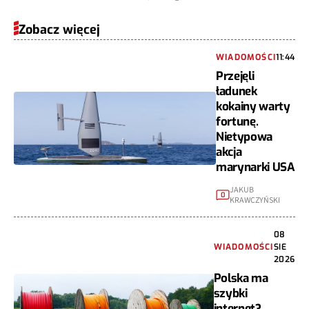
Zobacz więcej
WIADOMOŚCI
11:44
Przejęli
ładunek
kokainy warty
fortunę.
Nietypowa
akcja
marynarki USA
JAKUB
0
KRAWCZYŃSKI
08
WIADOMOŚCI
SIE
2026
Polska ma
szybki
internet?