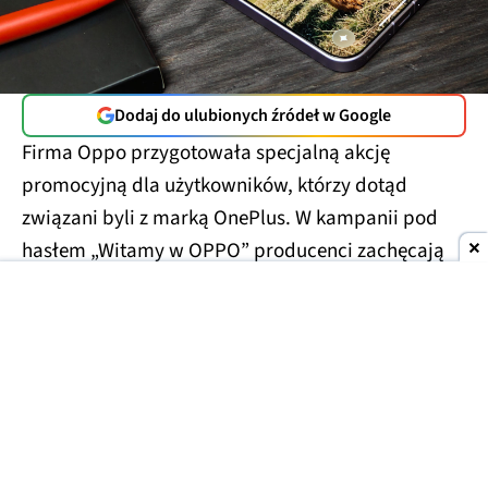
Dodaj do ulubionych źródeł w Google
Firma Oppo przygotowała specjalną akcję
promocyjną dla użytkowników, którzy dotąd
związani byli z marką OnePlus. W kampanii pod
hasłem „Witamy w OPPO” producenci zachęcają
do
zainteresowania się nową ofertą i powiązania
konta OnePlus z kontem Oppo
, oferując w zamian
atrakcyjne zniżki oraz akcesoria za symboliczną
kwotę.