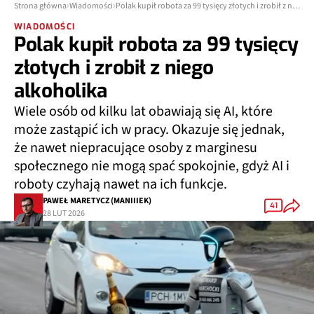
Strona główna
Wiadomości
Polak kupił robota za 99 tysięcy złotych i zrobił z niego alkoholika
WIADOMOŚCI
Polak kupił robota za 99 tysięcy
złotych i zrobił z niego
alkoholika
Wiele osób od kilku lat obawiają się AI, które
może zastąpić ich w pracy. Okazuje się jednak,
że nawet niepracujące osoby z marginesu
społecznego nie mogą spać spokojnie, gdyż AI i
roboty czyhają nawet na ich funkcje.
PAWEŁ MARETYCZ (MANIIIEK)
41
28 LUT 2026