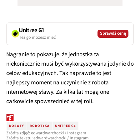
Unitree G1
Sprawdź cenę
Też go możesz mieć
Nagranie to pokazuje, że jednostka ta
niekoniecznie musi być wykorzystywana jedynie do
celów edukacyjnych. Tak naprawdę to jest
najlepszy moment na uczynienie z robota
internetowej sławy. Za kilka lat mogą one
całkowicie spowszednieć w tej roli.
ROBOTY
ROBOTYKA
UNITREE G1
Źródła zdjęć: edwardwarchocki / Instagram
Źródła tekstu: edwardwarchocki / Instagram