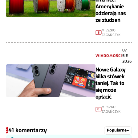
Amerykanie
odzierają nas
ze złudzeń
MIESZKO
8
ZAGAŃCZYK
07
WIADOMOŚCI
SIE
2026
Nowe Galaxy
kilka stówek
taniej. Tak to
się może
opłacić
MIESZKO
0
ZAGAŃCZYK
41 komentarzy
Popularne