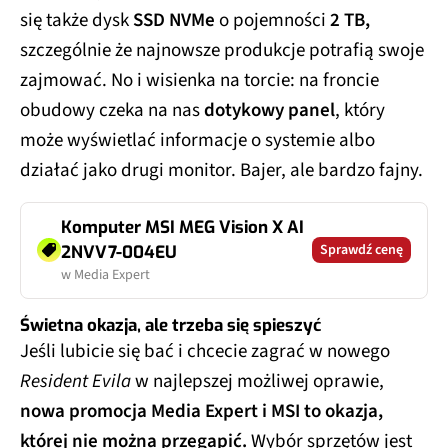
się także dysk
SSD NVMe
o pojemności
2 TB,
szczególnie że najnowsze produkcje potrafią swoje
zajmować. No i wisienka na torcie: na froncie
obudowy czeka na nas
dotykowy panel
, który
może wyświetlać informacje o systemie albo
działać jako drugi monitor. Bajer, ale bardzo fajny.
Komputer MSI MEG Vision X AI
Sprawdź cenę
2NVV7-004EU
w Media Expert
Świetna okazja, ale trzeba się spieszyć
Jeśli lubicie się bać i chcecie zagrać w nowego
Resident Evila
w najlepszej możliwej oprawie,
nowa promocja Media Expert i MSI to okazja,
której nie można przegapić.
Wybór sprzętów jest