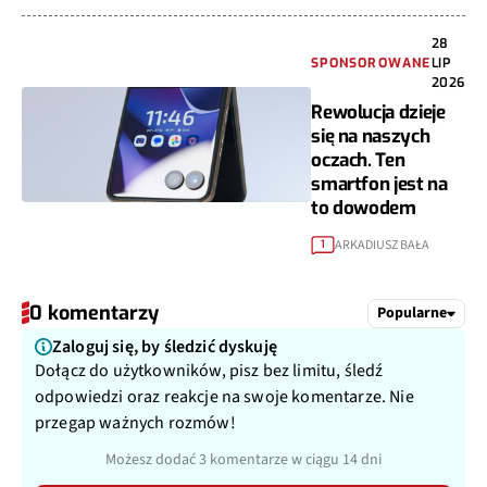
28
SPONSOROWANE
LIP
2026
Rewolucja dzieje
się na naszych
oczach. Ten
smartfon jest na
to dowodem
ARKADIUSZ BAŁA
1
0 komentarzy
Popularne
Zaloguj się, by śledzić dyskuję
Dołącz do użytkowników, pisz bez limitu, śledź
odpowiedzi oraz reakcje na swoje komentarze. Nie
przegap ważnych rozmów!
Możesz dodać 3 komentarze w ciągu 14 dni