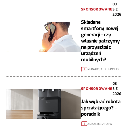
03
SPONSOROWANE
SIE
2026
Składane
smartfony nowej
generacji - czy
właśnie patrzymy
na przyszłość
urządzeń
mobilnych?
REDAKCJA TELEPOLIS
1
03
SPONSOROWANE
SIE
2026
Jak wybrać robota
sprzątającego? –
poradnik
ARKADIUSZ BAŁA
1