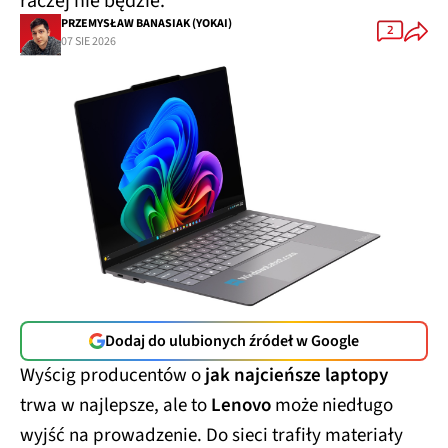
raczej nie będzie.
PRZEMYSŁAW BANASIAK (YOKAI)
2
07 SIE 2026
Dodaj do ulubionych źródeł w Google
Wyścig producentów o
jak najcieńsze laptopy
trwa w najlepsze, ale to
Lenovo
może niedługo
wyjść na prowadzenie. Do sieci trafiły materiały