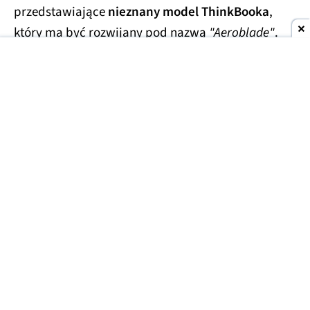
przedstawiające
nieznany model ThinkBooka
,
który ma być rozwijany pod nazwą
"Aeroblade"
.
Jego obudowa wygląda
wręcz absurdalnie
smukło.