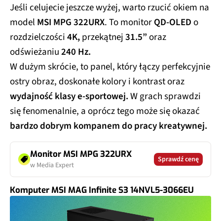
Jeśli celujecie jeszcze wyżej, warto rzucić okiem na
model
MSI MPG 322URX
. To monitor
QD-OLED
o
rozdzielczości
4K,
przekątnej
31.5”
oraz
odświeżaniu
240 Hz.
W dużym skrócie, to panel, który łączy perfekcyjnie
ostry obraz, doskonałe kolory i kontrast oraz
wydajność klasy e-sportowej.
W grach sprawdzi
się fenomenalnie, a oprócz tego może się okazać
bardzo dobrym kompanem do pracy kreatywnej.
Monitor MSI MPG 322URX
Sprawdź cenę
w Media Expert
Komputer MSI MAG Infinite S3 14NVL5-3066EU