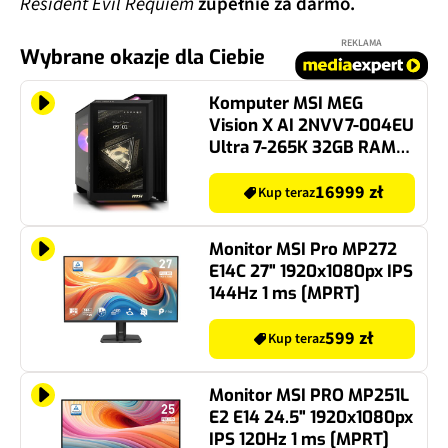
Resident Evil Requiem
zupełnie za darmo.
REKLAMA
Wybrane okazje dla Ciebie
Komputer MSI MEG
Vision X AI 2NVV7-004EU
Ultra 7-265K 32GB RAM
2TB SSD GeForce
RTX5080 DLSS 4.5 Wi-Fi
16999 zł
Kup teraz
Windows 11 Home
Monitor MSI Pro MP272
E14C 27" 1920x1080px IPS
144Hz 1 ms [MPRT]
599 zł
Kup teraz
Monitor MSI PRO MP251L
E2 E14 24.5" 1920x1080px
IPS 120Hz 1 ms [MPRT]