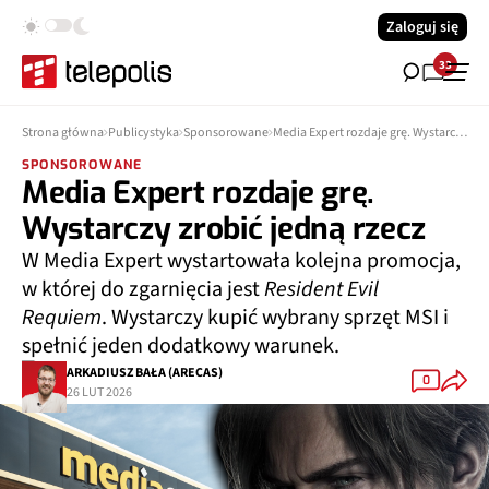
Zaloguj się
33
Strona główna
Publicystyka
Sponsorowane
Media Expert rozdaje grę. Wystarczy zrobić jedną rzecz
SPONSOROWANE
Media Expert rozdaje grę.
Wystarczy zrobić jedną rzecz
W Media Expert wystartowała kolejna promocja,
w której do zgarnięcia jest
Resident Evil
Requiem
. Wystarczy kupić wybrany sprzęt MSI i
spełnić jeden dodatkowy warunek.
ARKADIUSZ BAŁA (ARECAS)
0
26 LUT 2026