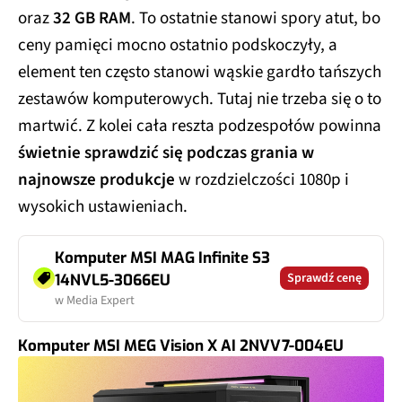
oraz
32 GB RAM
. To ostatnie stanowi spory atut, bo
ceny pamięci mocno ostatnio podskoczyły, a
element ten często stanowi wąskie gardło tańszych
zestawów komputerowych. Tutaj nie trzeba się o to
martwić. Z kolei cała reszta podzespołów powinna
świetnie sprawdzić się podczas grania w
najnowsze produkcje
w rozdzielczości 1080p i
wysokich ustawieniach.
Komputer MSI MAG Infinite S3
Sprawdź cenę
14NVL5-3066EU
w Media Expert
Komputer MSI MEG Vision X AI 2NVV7-004EU