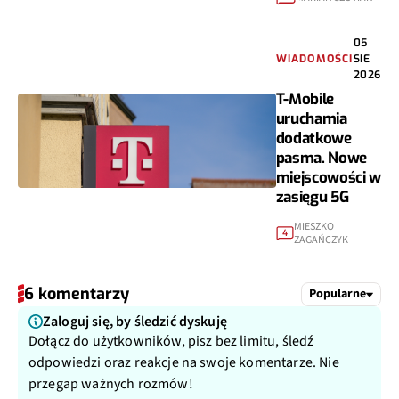
05
WIADOMOŚCI
SIE
2026
T-Mobile
uruchamia
dodatkowe
pasma. Nowe
miejscowości w
zasięgu 5G
MIESZKO
4
ZAGAŃCZYK
6 komentarzy
Popularne
Zaloguj się, by śledzić dyskuję
Dołącz do użytkowników, pisz bez limitu, śledź
odpowiedzi oraz reakcje na swoje komentarze. Nie
przegap ważnych rozmów!