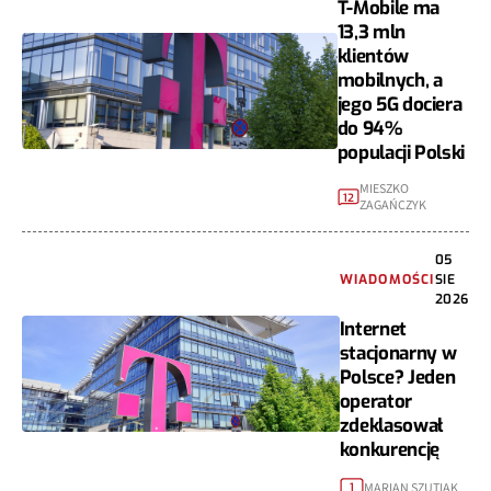
T-Mobile ma
13,3 mln
klientów
mobilnych, a
jego 5G dociera
do 94%
populacji Polski
MIESZKO
12
ZAGAŃCZYK
05
WIADOMOŚCI
SIE
2026
Internet
stacjonarny w
Polsce? Jeden
operator
zdeklasował
konkurencję
MARIAN SZUTIAK
1