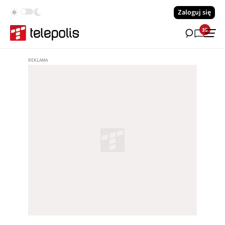
Zaloguj się
39