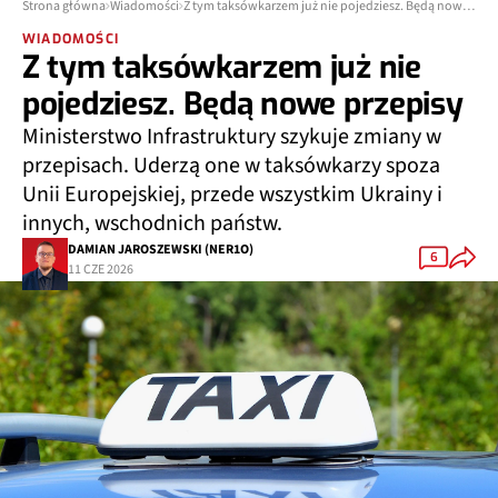
Strona główna
Wiadomości
Z tym taksówkarzem już nie pojedziesz. Będą nowe przepisy
WIADOMOŚCI
Z tym taksówkarzem już nie
pojedziesz. Będą nowe przepisy
Ministerstwo Infrastruktury szykuje zmiany w
przepisach. Uderzą one w taksówkarzy spoza
Unii Europejskiej, przede wszystkim Ukrainy i
innych, wschodnich państw.
DAMIAN JAROSZEWSKI (NER1O)
6
11 CZE 2026