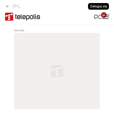
Zaloguj się
18