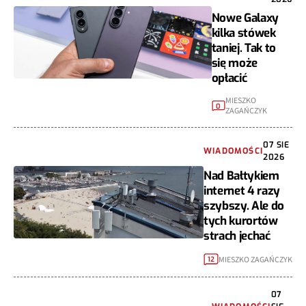
Nowe Galaxy
kilka stówek
taniej. Tak to
się może
opłacić
MIESZKO
0
ZAGAŃCZYK
07 SIE
WIADOMOŚCI
2026
Nad Bałtykiem
internet 4 razy
szybszy. Ale do
tych kurortów
strach jechać
MIESZKO ZAGAŃCZYK
12
07