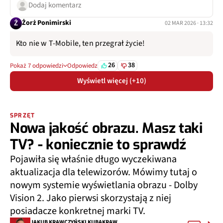
Dodaj komentarz
Ż
Żorż Ponimirski
02 MAR 2026 · 13:32
Kto nie w T-Mobile, ten przegrał życie!
26
38
Pokaż 7 odpowiedzi
Odpowiedz
Wyświetl więcej (+10)
SPRZĘT
Nowa jakość obrazu. Masz taki
TV? - koniecznie to sprawdź
Pojawiła się właśnie długo wyczekiwana
aktualizacja dla telewizorów. Mówimy tutaj o
nowym systemie wyświetlania obrazu - Dolby
Vision 2. Jako pierwsi skorzystają z niej
posiadacze konkretnej marki TV.
JAKUB KRAWCZYŃSKI KUBAKRAW