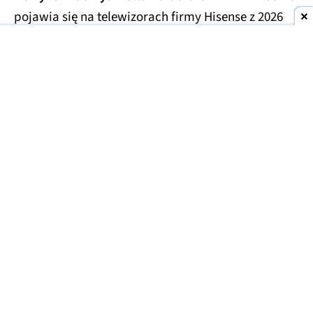
pojawia się na telewizorach firmy Hisense z 2026
roku.
Dolby Vision 2 jest nowocześniejszą wersją dobrze