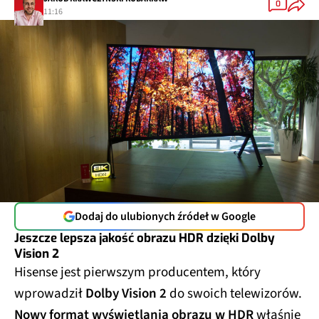
0
11:16
Dodaj do ulubionych źródeł w Google
Jeszcze lepsza jakość obrazu HDR dzięki Dolby
Vision 2
Hisense jest pierwszym producentem, który
wprowadził
Dolby Vision 2
do swoich telewizorów.
Nowy format wyświetlania obrazu w HDR
właśnie