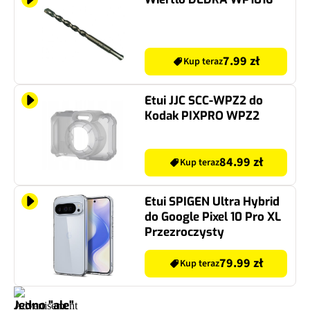
7.99 zł
Kup teraz
Etui JJC SCC-WPZ2 do
Kodak PIXPRO WPZ2
84.99 zł
Kup teraz
Etui SPIGEN Ultra Hybrid
do Google Pixel 10 Pro XL
Przezroczysty
79.99 zł
Kup teraz
Jedno "ale"