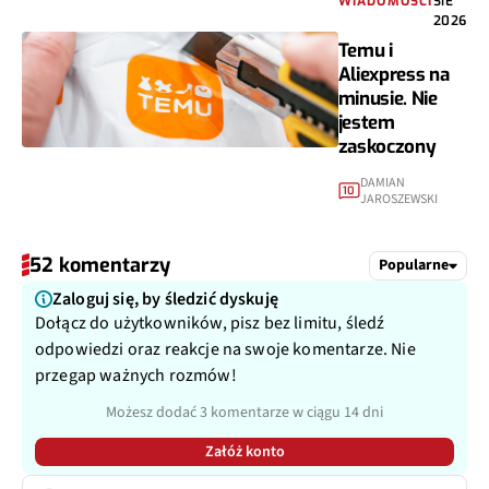
WIADOMOŚCI
SIE
2026
Temu i
Aliexpress na
minusie. Nie
jestem
zaskoczony
DAMIAN
10
JAROSZEWSKI
52 komentarzy
Popularne
Zaloguj się, by śledzić dyskuję
Dołącz do użytkowników, pisz bez limitu, śledź
odpowiedzi oraz reakcje na swoje komentarze. Nie
przegap ważnych rozmów!
Możesz dodać 3 komentarze w ciągu 14 dni
Załóż konto