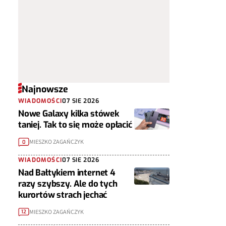
Najnowsze
WIADOMOŚCI
07 SIE 2026
Nowe Galaxy kilka stówek
taniej. Tak to się może opłacić
MIESZKO ZAGAŃCZYK
0
WIADOMOŚCI
07 SIE 2026
Nad Bałtykiem internet 4
razy szybszy. Ale do tych
kurortów strach jechać
MIESZKO ZAGAŃCZYK
12