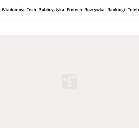
Wiadomości
Tech
Publicystyka
Fintech
Rozrywka
Rankingi
Telef