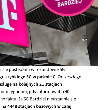
li się postępami w rozbudowie 5G
ęgu
szybkiego 5G w paśmie C
. Od zeszłego
usługę
na kolejnych 21 stacjach
ednim tygodniu, gdy informował o 40
to faktu, że 5G Bardziej nieustannie się
a na
4448 stacjach bazowych w całej