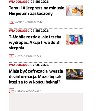
WIADOMOŚCI
07 SIE 2026
Temu i Aliexpress na minusie.
Nie jestem zaskoczony
DAMIAN JAROSZEWSKI
10
WIADOMOŚCI
07 SIE 2026
T-Mobile rozdaje, ale trzeba
wydrapać. Akcja trwa do 31
sierpnia
MIESZKO ZAGAŃCZYK
1
WIADOMOŚCI
07 SIE 2026
Miała być cyfryzacja, wyszła
dezinformacja. Może by tak
ktoś za to w końcu beknął?
MIESZKO ZAGAŃCZYK
4