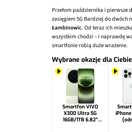
Przełom października i pierwsze d
zasięgiem 5G Bardziej do dwóch 
Łambinowic
. Od teraz ich miesz
wszystkim chodzi – i naprawdę w
smartfonie robią duże wrażenie.
Wybrane okazje dla Ciebie
Smartfon VIVO
Smart
X300 Ultra 5G
iPhone
16GB/1TB 6.82"
(od
144Hz Zielony
nieakt