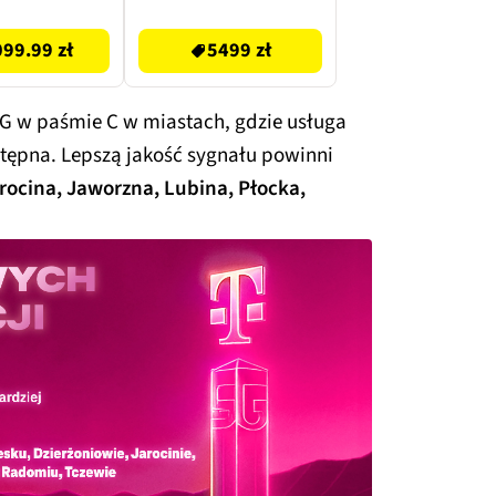
6.7'' 120Hz
5499 zł
y (CPO) 2x
99.99 zł
5499 zł
eSIM
G w paśmie C w miastach, gdzie usługa
stępna. Lepszą jakość sygnału powinni
rocina, Jaworzna, Lubina, Płocka,