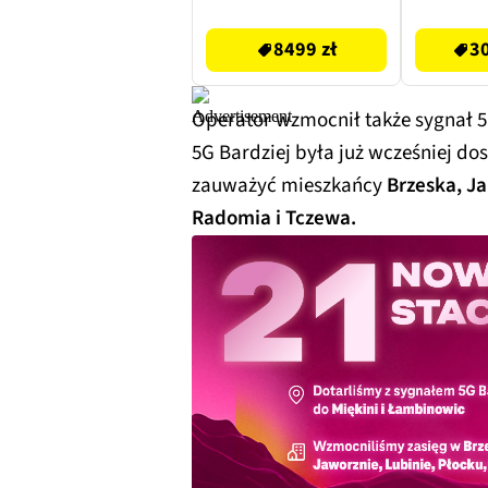
128GB 
8499 zł
3099.99 zł
Srebrn
8499 zł
30
Operator wzmocnił także sygnał 5
5G Bardziej była już wcześniej do
zauważyć mieszkańcy
Brzeska, Ja
Radomia i Tczewa.