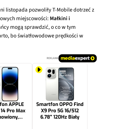
ni listopada pozwoliły T-Mobile dotrzeć z
nowych miejscowości:
Małkini i
kańcy mogą sprawdzić, o co w tym
arto, bo światłowodowe prędkości w
REKLAMA
fon APPLE
Smartfon OPPO Find
 14 Pro Max
X9 Pro 5G 16/512
nowiony,
6.78" 120Hz Biały
ywowany) 5G