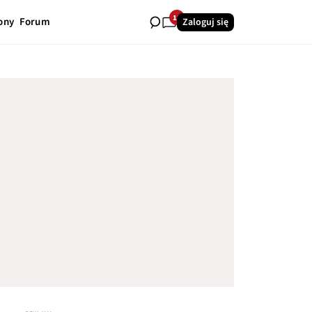
18
ony
Forum
Zaloguj się