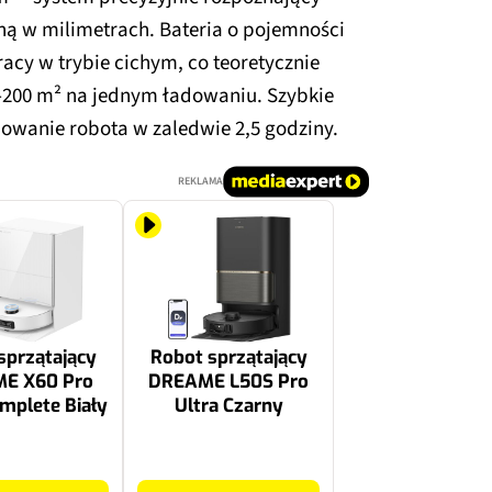
oną w milimetrach. Bateria o pojemności
acy w trybie cichym, co teoretycznie
-200 m² na jednym ładowaniu. Szybkie
wanie robota w zaledwie 2,5 godziny.​​
REKLAMA
sprzątający
Robot sprzątający
E X60 Pro
DREAME L50S Pro
mplete Biały
Ultra Czarny
2499 zł