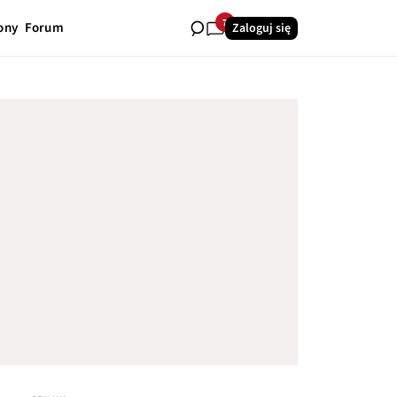
7
ony
Forum
Zaloguj się