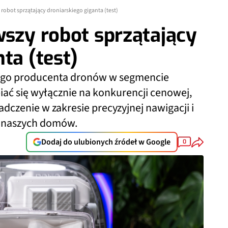
robot sprzątający droniarskiego giganta (test)
wszy robot sprzątający
ta (test)
nego producenta dronów w segmencie
iać się wyłącznie na konkurencji cenowej,
dczenie w zakresie precyzyjnej nawigacji i
do naszych domów.
Dodaj do ulubionych źródeł w Google
0