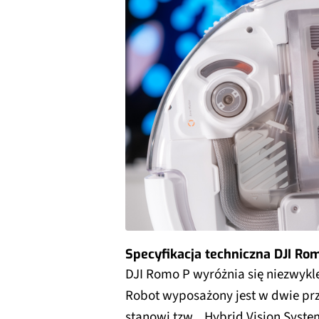
Specyfikacja techniczna DJI Romo
DJI Romo P wyróżnia się niezwyk
Robot wyposażony jest w dwie prze
stanowi tzw. „Hybrid Vision Syste