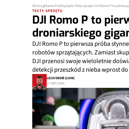
Strona główna
Publicystyka
Testy sprzętu
DJI Romo P to pierwszy 
TESTY SPRZĘTU
DJI Romo P to pier
droniarskiego gigan
DJI Romo P to pierwsza próba słyn
robotów sprzątających. Zamiast skup
DJI przenosi swoje wieloletnie doświa
detekcji przeszkód z nieba wprost 
LECH OKOŃ (LUIN)
17 GRU 2025