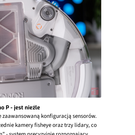
 P - jest nieźle
le zaawansowaną konfiguracją sensorów.
dnie kamery fisheye oraz trzy lidary, co
m" - system precyzyjnie rozpoznający