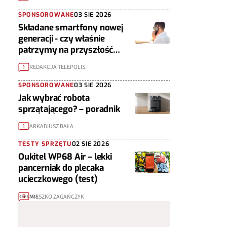
SPONSOROWANE
03 SIE 2026
Składane smartfony nowej
generacji - czy właśnie
patrzymy na przyszłość
urządzeń mobilnych?
REDAKCJA TELEPOLIS
1
SPONSOROWANE
03 SIE 2026
Jak wybrać robota
sprzątającego? – poradnik
ARKADIUSZ BAŁA
1
TESTY SPRZĘTU
02 SIE 2026
Oukitel WP68 Air – lekki
pancerniak do plecaka
ucieczkowego (test)
MIESZKO ZAGAŃCZYK
6