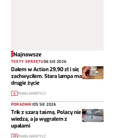
Najnowsze
TESTY SPRZĘTU
06 SIE 2026
Dałem w Action 29,90 zł i się
zachwyciłem. Stara lampa ma
drugie życie
PAWEŁ MARETYCZ
6
PORADNIKI
05 SIE 2026
Trik z szarą taśmą. Polacy nie
wiedzą, a ja wygrałem z
upałami
PAWEŁ MARETYCZ
20