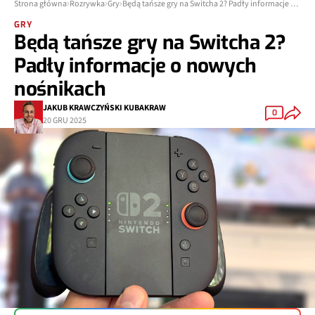
Strona główna
Rozrywka
Gry
Będą tańsze gry na Switcha 2? Padły informacje o nowych nośnikach
GRY
Będą tańsze gry na Switcha 2?
Padły informacje o nowych
nośnikach
JAKUB KRAWCZYŃSKI KUBAKRAW
0
20 GRU 2025