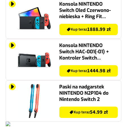
Konsola NINTENDO
Switch Oled Czerwono-
niebieska + Ring Fit
Adventure Gra NINTENDO
SWITCH
1888.99 zł
Kup teraz
Konsola NINTENDO
Switch HAC-001(-01) +
Kontroler Switch
Czerwono-niebieski +
Minecraft Gra NINTENDO
1444.98 zł
Kup teraz
SWITCH
Paski na nadgarstek
NINTENDO N2P104 do
Nintendo Switch 2
54.99 zł
Kup teraz