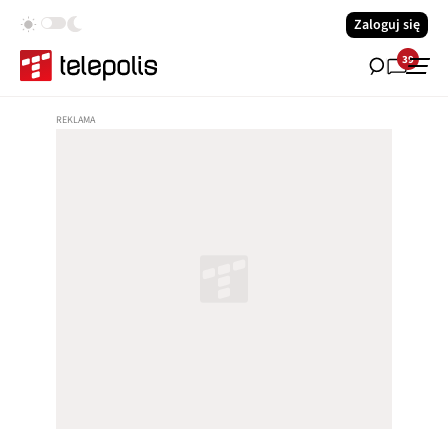
Zaloguj się
39