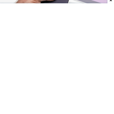
Dodaj do ulubionych źródeł w Google
Wczoraj zakończył się
etap przedsprzedaży
najnowszych smartfonów i smartwatchy
Samsunga – rozkładanych modeli Galaxy Z Flip8,
Galaxy Z Fold8 o Galaxy Z Fold8 Ultra oraz
zegarków Galaxy Watch9 i Galaxy Watch Ultra2.
Urządzenia trafiają do regularnej sprzedaży w
sklepach i u operatorów.