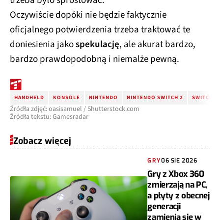
trzeba było sprostować.
Oczywiście dopóki nie będzie faktycznie
oficjalnego potwierdzenia trzeba traktować te
doniesienia jako
spekulację
, ale akurat bardzo,
bardzo prawdopodobną i niemalże pewną.
HANDHELD
KONSOLE
NINTENDO
NINTENDO SWITCH 2
SWITCH 2
Źródła zdjęć: oasisamuel / Shutterstock.com
Źródła tekstu: Gamesradar
Zobacz więcej
GRY
06 SIE 2026
Gry z Xbox 360
zmierzają na PC,
a płyty z obecnej
generacji
zamienią się w