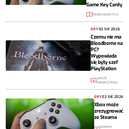
Game Key Cardy
PAWEŁ MARETYCZ
2
GRY
02 SIE 2026
Czemu nie ma
Bloodborne na
PC?
Wypowiada
się były szef
PlayStation
JAKUB
4
KRAWCZYŃSKI
GRY
02 SIE 2026
Xbox może
zrezygnować
ze Steama
DAMIAN