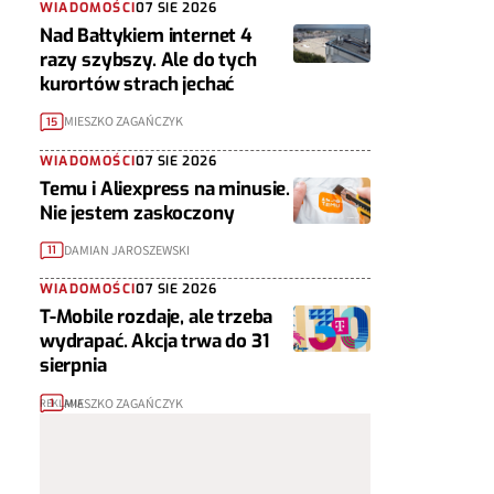
WIADOMOŚCI
07 SIE 2026
Nad Bałtykiem internet 4
razy szybszy. Ale do tych
kurortów strach jechać
MIESZKO ZAGAŃCZYK
15
WIADOMOŚCI
07 SIE 2026
Temu i Aliexpress na minusie.
Nie jestem zaskoczony
DAMIAN JAROSZEWSKI
11
WIADOMOŚCI
07 SIE 2026
T-Mobile rozdaje, ale trzeba
wydrapać. Akcja trwa do 31
sierpnia
MIESZKO ZAGAŃCZYK
1