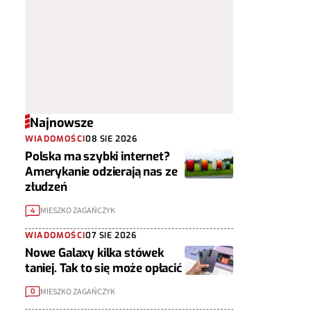
Najnowsze
WIADOMOŚCI
08 SIE 2026
Polska ma szybki internet?
Amerykanie odzierają nas ze
złudzeń
MIESZKO ZAGAŃCZYK
4
WIADOMOŚCI
07 SIE 2026
Nowe Galaxy kilka stówek
taniej. Tak to się może opłacić
MIESZKO ZAGAŃCZYK
0