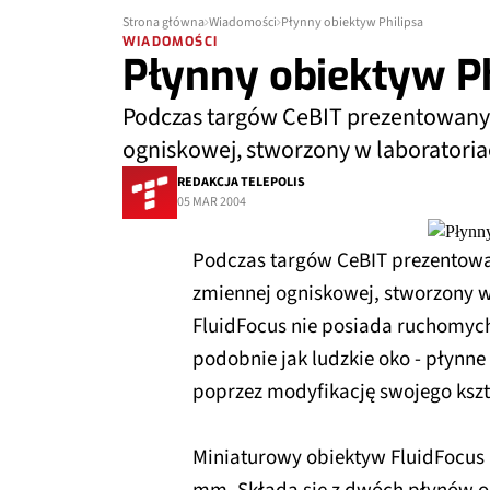
Strona główna
Wiadomości
Płynny obiektyw Philipsa
WIADOMOŚCI
Płynny obiektyw Ph
Podczas targów CeBIT prezentowany 
ogniskowej, stworzony w laboratoriac
REDAKCJA TELEPOLIS
05 MAR 2004
Podczas targów CeBIT prezentowa
zmiennej ogniskowej, stworzony w
FluidFocus nie posiada ruchomyc
podobnie jak ludzkie oko - płynne
poprzez modyfikację swojego kszt
Miniaturowy obiektyw FluidFocus 