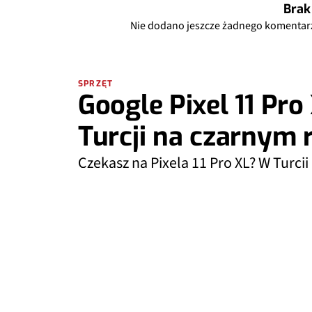
Brak
Nie dodano jeszcze żadnego komentar
SPRZĘT
Google Pixel 11 Pro
Turcji na czarnym 
Czekasz na Pixela 11 Pro XL? W Turcji
Google trafił tam na czarny rynek.
MIESZKO ZAGAŃCZYK (MIESZKO)
09:16