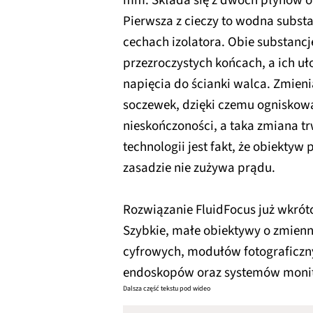
mm. Składa się z dwóch płynów o
Pierwsza z cieczy to wodna substa
cechach izolatora. Obie substanc
przezroczystych końcach, a ich uł
napięcia do ścianki walca. Zmieni
soczewek, dzięki czemu ogniskow
nieskończoności, a taka zmiana tr
technologii jest fakt, że obiekty
zasadzie nie zużywa prądu.
Rozwiązanie FluidFocus już wkrót
Szybkie, małe obiektywy o zmienn
cyfrowych, modułów fotograficzn
endoskopów oraz systemów monit
Dalsza część tekstu pod wideo