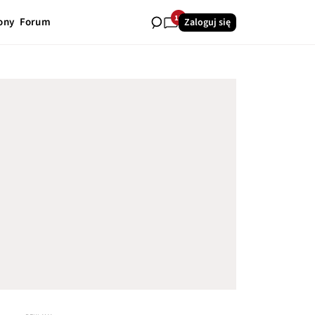
12
ony
Forum
Zaloguj się