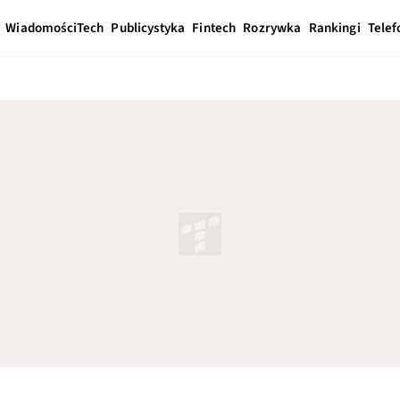
Wiadomości
Tech
Publicystyka
Fintech
Rozrywka
Rankingi
Telef