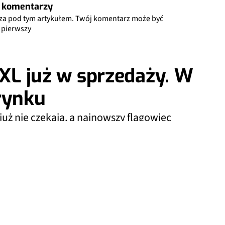
 komentarzy
za pod tym artykułem. Twój komentarz może być
pierwszy
 XL już w sprzedaży. W
rynku
 już nie czekają, a najnowszy flagowiec
Dodaj do ulubionych źródeł w Google
0