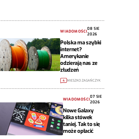
08 SIE
WIADOMOŚCI
2026
Polska ma szybki
internet?
Amerykanie
odzierają nas ze
złudzeń
MIESZKO ZAGAŃCZYK
4
07 SIE
WIADOMOŚCI
2026
Nowe Galaxy
kilka stówek
taniej. Tak to się
może opłacić