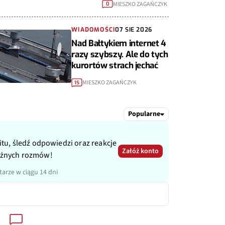
MIESZKO ZAGAŃCZYK
0
WIADOMOŚCI
07 SIE 2026
Nad Bałtykiem internet 4
razy szybszy. Ale do tych
kurortów strach jechać
MIESZKO ZAGAŃCZYK
15
Popularne
itu, śledź odpowiedzi oraz reakcje
Załóż konto
ażnych rozmów!
arze w ciągu 14 dni