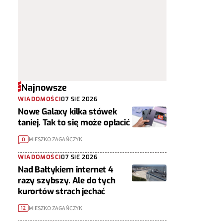
Najnowsze
WIADOMOŚCI
07 SIE 2026
Nowe Galaxy kilka stówek
taniej. Tak to się może opłacić
MIESZKO ZAGAŃCZYK
0
WIADOMOŚCI
07 SIE 2026
Nad Bałtykiem internet 4
razy szybszy. Ale do tych
kurortów strach jechać
MIESZKO ZAGAŃCZYK
12