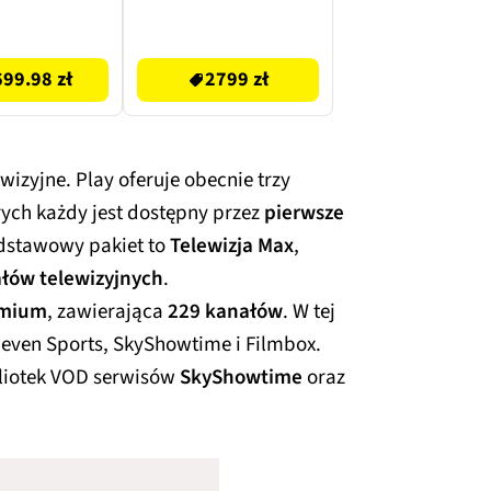
 16GB RAM
16GB RAM 512GB
SSD Windows
SSD Windows 11
2799 zł
1 Home
Home
99.98 zł
2799 zł
wizyjne. Play oferuje obecnie trzy
rych każdy jest dostępny przez
pierwsze
dstawowy pakiet to
Telewizja Max
,
łów telewizyjnych
.
emium
, zawierająca
229 kanałów
. W tej
leven Sports, SkyShowtime i Filmbox.
bliotek VOD serwisów
SkyShowtime
oraz