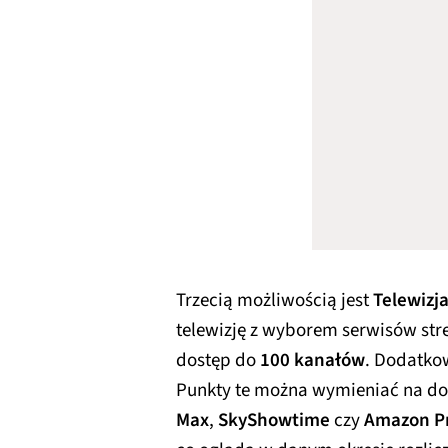
Trzecią możliwością jest
Telewizj
telewizję z wyborem serwisów st
dostęp do
100 kanałów
. Dodatko
Punkty te można wymieniać na dos
Max
,
SkyShowtime
czy
Amazon P