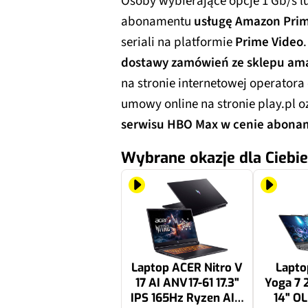
Osoby wybierające opcje 1 Gb/s l
abonamentu
usługę Amazon Pri
seriali na platformie
Prime Video
dostawy zamówień ze sklepu am
na stronie internetowej operator
umowy online na stronie play.pl 
serwisu HBO Max w cenie abon
Wybrane okazje dla Ciebie
Laptop ACER Nitro V
Lapt
17 AI ANV17-61 17.3"
Yoga 7 2
IPS 165Hz Ryzen AI 7
14" OL