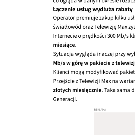
co ogląda w danym okresie rozli
Łączenie usług wydłuża rabaty
Operator premiuje zakup kilku us
światłowód oraz Telewizję Max zy
Internecie o prędkości 300 Mb/s kl
miesiące
.
Sytuacja wygląda inaczej przy wy
Mb/s w górę w pakiecie z telewizj
Klienci mogą modyfikować pakiet
Przejście z Telewizji Max na wari
złotych miesięcznie
. Taka sama d
Generacji.