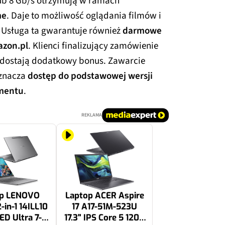
ub 8 Gb/s otrzymują w ramach
me
. Daje to możliwość oglądania filmów i
. Usługa ta gwarantuje również
darmowe
azon.pl
. Klienci finalizujący zamówienie
a dostają dodatkowy bonus. Zawarcie
oznacza
dostęp do podstawowej wersji
amentu
.
REKLAMA
op LENOVO
Laptop ACER Aspire
-in-1 14ILL10
17 A17-51M-523U
ED Ultra 7-
17.3" IPS Core 5 120U