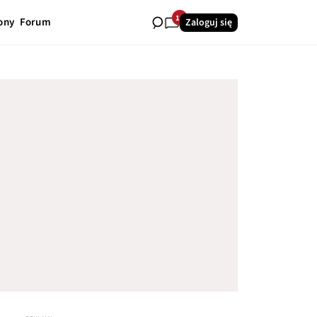
18
ony
Forum
Zaloguj się