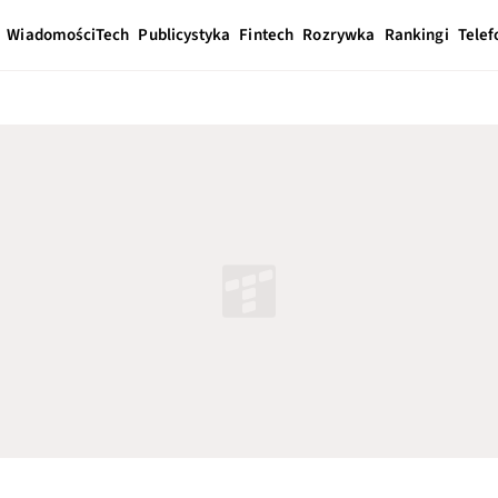
Wiadomości
Tech
Publicystyka
Fintech
Rozrywka
Rankingi
Telef