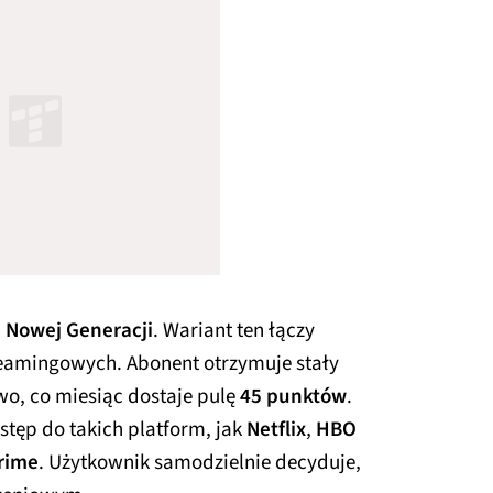
a Nowej Generacji
. Wariant ten łączy
reamingowych. Abonent otrzymuje stały
wo, co miesiąc dostaje pulę
45 punktów
.
tęp do takich platform, jak
Netflix
,
HBO
rime
. Użytkownik samodzielnie decyduje,