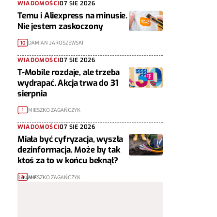
WIADOMOŚCI
07 SIE 2026
Temu i Aliexpress na minusie.
Nie jestem zaskoczony
DAMIAN JAROSZEWSKI
10
WIADOMOŚCI
07 SIE 2026
T-Mobile rozdaje, ale trzeba
wydrapać. Akcja trwa do 31
sierpnia
MIESZKO ZAGAŃCZYK
1
WIADOMOŚCI
07 SIE 2026
Miała być cyfryzacja, wyszła
dezinformacja. Może by tak
ktoś za to w końcu beknął?
MIESZKO ZAGAŃCZYK
4