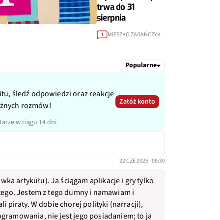
trwa do 31
sierpnia
MIESZKO ZAGAŃCZYK
1
Popularne
itu, śledź odpowiedzi oraz reakcje
Załóż konto
ażnych rozmów!
arze w ciągu 14 dni
22 CZE 2025 · 08:30
a artykułu). Ja ściągam aplikacje i gry tylko
 tego. Jestem z tego dumny i namawiam i
i piraty. W dobie chorej polityki (narracji),
gramowania, nie jest jego posiadaniem; to ja