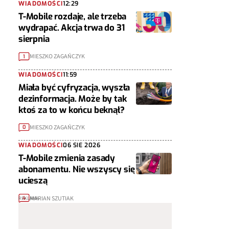
WIADOMOŚCI
12:29
T-Mobile rozdaje, ale trzeba
wydrapać. Akcja trwa do 31
sierpnia
MIESZKO ZAGAŃCZYK
1
WIADOMOŚCI
11:59
Miała być cyfryzacja, wyszła
dezinformacja. Może by tak
ktoś za to w końcu beknął?
MIESZKO ZAGAŃCZYK
0
WIADOMOŚCI
06 SIE 2026
T-Mobile zmienia zasady
abonamentu. Nie wszyscy się
ucieszą
MARIAN SZUTIAK
4