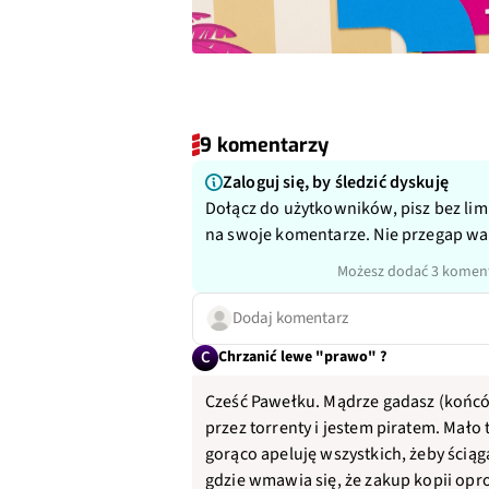
9 komentarzy
Zaloguj się, by śledzić dyskuję
Dołącz do użytkowników, pisz bez lim
na swoje komentarze. Nie przegap w
Możesz dodać 3 koment
Dodaj komentarz
C
Chrzanić lewe "prawo" ?
Cześć Pawełku. Mądrze gadasz (końcówk
przez torrenty i jestem piratem. Mało
gorąco apeluję wszystkich, żeby ściągal
gdzie wmawia się, że zakup kopii opro