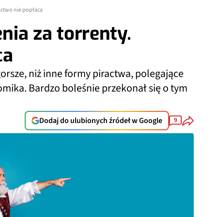
iractwo nie popłaca
enia za torrenty.
ca
orsze, niż inne formy piractwa, polegające
omika. Bardzo boleśnie przekonał się o tym
Dodaj do ulubionych źródeł w Google
9