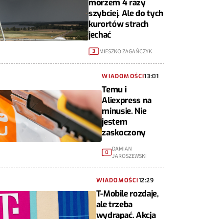
morzem 4 razy
szybciej. Ale do tych
kurortów strach
jechać
MIESZKO ZAGAŃCZYK
3
WIADOMOŚCI
13:01
Temu i
Aliexpress na
minusie. Nie
jestem
zaskoczony
DAMIAN
0
JAROSZEWSKI
WIADOMOŚCI
12:29
T-Mobile rozdaje,
ale trzeba
wydrapać. Akcja