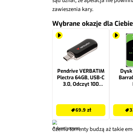
sąd uznał, że apelacja nie powi
zawieszenia kary.
Wybrane okazje dla Ciebie
Pendrive VERBATIM
Dysk
Plectra 64GB, USB-C
Barra
3.0, Odczyt 100
Mb/s, Zapis 25 Mb/s,
Czarny
69.9 zł
3399.9 zł
69.9 zł
3
Czemu torrenty budzą aż takie e