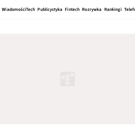
Wiadomości
Tech
Publicystyka
Fintech
Rozrywka
Rankingi
Telef