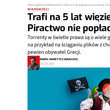
Strona główna
Wiadomości
Trafi na 5 lat więzienia za torrenty. P
WIADOMOŚCI
Trafi na 5 lat więzi
Piractwo nie popła
Torrenty w świetle prawa są o wiele g
na przykład na ściąganiu plików z ch
pewien obywatel Grecji.
PAWEŁ MARETYCZ (MANIIIEK)
22 CZE 2025