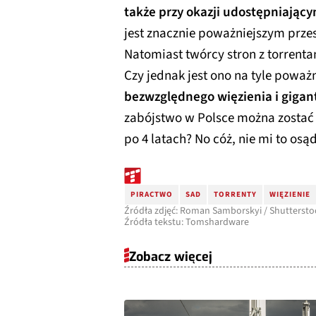
także przy okazji udostępniającym
jest znacznie poważniejszym prze
Natomiast twórcy stron z torrent
Czy jednak jest ono na tyle powa
bezwzględnego więzienia i gigan
zabójstwo w Polsce można zostać
po 4 latach? No cóż, nie mi to osą
PIRACTWO
SAD
TORRENTY
WIĘZIENIE
Źródła zdjęć: Roman Samborskyi / Shuttersto
Źródła tekstu: Tomshardware
Zobacz więcej