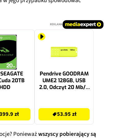
nna w jego przypadku spowodować
REKLAMA
 SEAGATE
Pendrive GOODRAM
Cuda 20TB
UME2 128GB, USB
HDD
2.0, Odczyt 20 Mb/s,
Zapis 5 Mb/s Żółty
53.95 zł
399.9 zł
53.95 zł
mocje? Ponieważ
wszyscy pobierający są