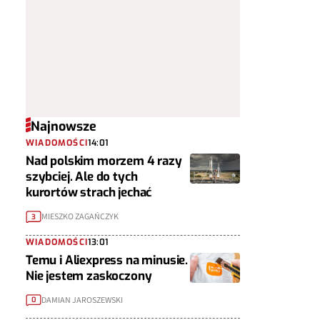
Najnowsze
WIADOMOŚCI
14:01
Nad polskim morzem 4 razy
szybciej. Ale do tych
kurortów strach jechać
MIESZKO ZAGAŃCZYK
3
WIADOMOŚCI
13:01
Temu i Aliexpress na minusie.
Nie jestem zaskoczony
DAMIAN JAROSZEWSKI
0