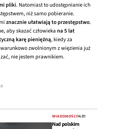
i pliki
. Natomiast to udostępnianie ich
stępstwem, niż samo pobieranie.
ami
znacznie ułatwiają to przestępstwo
.
żne, aby skazać człowieka
na 5 lat
tyczną karę pieniężną
, kiedy za
 warunkowo zwolnionym z więzienia już
dzać, nie jestem prawnikiem.
ck
WIADOMOŚCI
14:01
Nad polskim