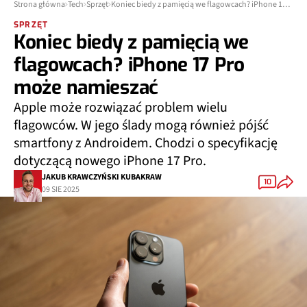
Strona główna
Tech
Sprzęt
Koniec biedy z pamięcią we flagowcach? iPhone 17 Pro może namieszać
SPRZĘT
Koniec biedy z pamięcią we
flagowcach? iPhone 17 Pro
może namieszać
Apple może rozwiązać problem wielu
flagowców. W jego ślady mogą również pójść
smartfony z Androidem. Chodzi o specyfikację
dotyczącą nowego iPhone 17 Pro.
JAKUB KRAWCZYŃSKI KUBAKRAW
10
09 SIE 2025