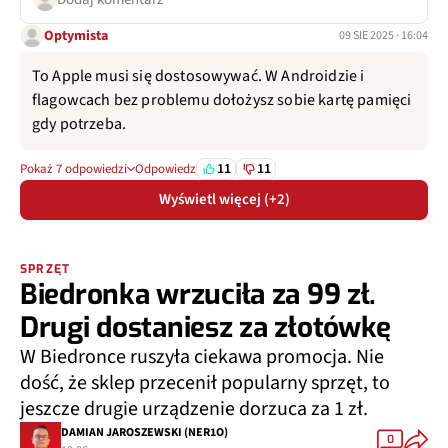
Optymista
09 SIE 2025 · 16:04
To Apple musi się dostosowywać. W Androidzie i
flagowcach bez problemu dołożysz sobie kartę pamięci
gdy potrzeba.
11
11
Pokaż 7 odpowiedzi
Odpowiedz
Wyświetl więcej (+2)
SPRZĘT
Biedronka wrzuciła za 99 zł.
Drugi dostaniesz za złotówkę
W Biedronce ruszyła ciekawa promocja. Nie
dość, że sklep przecenił popularny sprzęt, to
jeszcze drugie urządzenie dorzuca za 1 zł.
DAMIAN JAROSZEWSKI (NER1O)
0