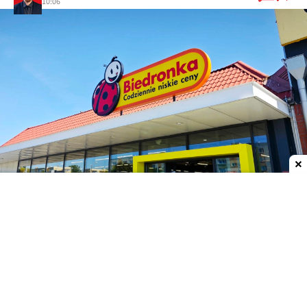
10:06
Dodaj do ulubionych źródeł w Google
W Biedronce drugi powerbank za 1 zł
W sklepie internetowym Biedronka Home ruszyła
już promocja na powerbank marki Tracer.
Model
EnerGen o pojemności 20 000 mAh został
przeceniony ze 119 do 99 zł.
Jest on wyposażony