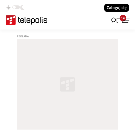
Zaloguj się
14