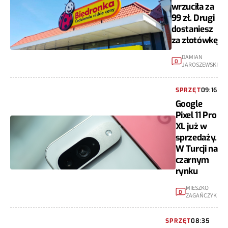
wrzuciła za
99 zł. Drugi
dostaniesz
za złotówkę
DAMIAN
0
JAROSZEWSKI
SPRZĘT
09:16
Google
Pixel 11 Pro
XL już w
sprzedaży.
W Turcji na
czarnym
rynku
MIESZKO
0
ZAGAŃCZYK
SPRZĘT
08:35