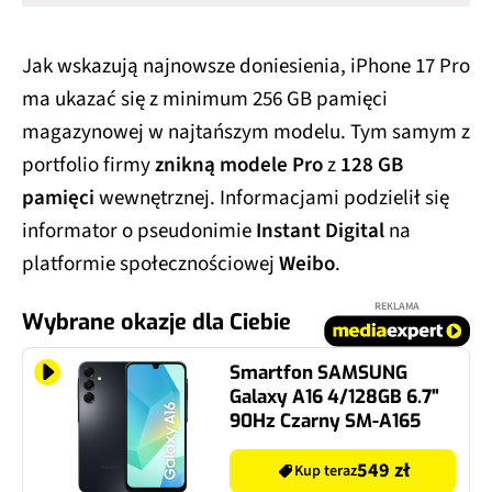
Jak wskazują najnowsze doniesienia, iPhone 17 Pro
ma ukazać się z minimum 256 GB pamięci
magazynowej w najtańszym modelu. Tym samym z
portfolio firmy
znikną modele Pro
z
128 GB
pamięci
wewnętrznej. Informacjami podzielił się
informator o pseudonimie
Instant Digital
na
platformie społecznościowej
Weibo
.
REKLAMA
Wybrane okazje dla Ciebie
Smartfon SAMSUNG
Galaxy A16 4/128GB 6.7"
90Hz Czarny SM-A165
549 zł
Kup teraz