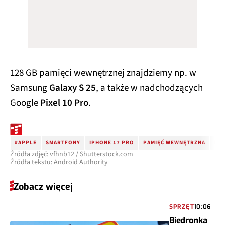
128 GB pamięci wewnętrznej znajdziemy np. w
Samsung
Galaxy S 25
, a także w nadchodzących
Google
Pixel 10 Pro
.
#APPLE
SMARTFONY
IPHONE 17 PRO
PAMIĘĆ WEWNĘTRZNA
PA
Źródła zdjęć: vfhnb12 / Shutterstock.com
Źródła tekstu: Android Authority
Zobacz więcej
SPRZĘT
10:06
Biedronka