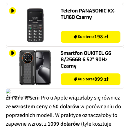
Telefon PANASONIC KX-
TU160 Czarny
198 zł
Kup teraz
Smartfon OUKITEL G6
8/256GB 6.52" 90Hz
Czarny
899 zł
Kup teraz
Zmiana w serii Pro u Apple wiązałaby się również
ze
wzrostem ceny
o
50 dolarów
w porównaniu do
poprzednich modeli. W praktyce oznaczałoby to
zapewne wzrost z
1099 dolarów
(tyle kosztuje