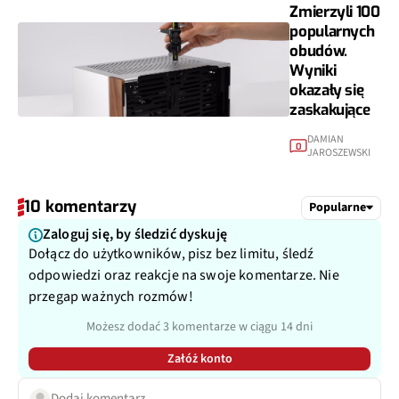
Zmierzyli 100
popularnych
obudów.
Wyniki
okazały się
zaskakujące
DAMIAN
0
JAROSZEWSKI
10 komentarzy
Popularne
Zaloguj się, by śledzić dyskuję
Dołącz do użytkowników, pisz bez limitu, śledź
odpowiedzi oraz reakcje na swoje komentarze. Nie
przegap ważnych rozmów!
Możesz dodać 3 komentarze w ciągu 14 dni
Załóż konto
Dodaj komentarz