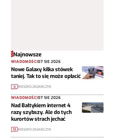
Najnowsze
WIADOMOŚCI
07 SIE 2026
Nowe Galaxy kilka stówek
taniej. Tak to się może opłacić
MIESZKO ZAGAŃCZYK
0
WIADOMOŚCI
07 SIE 2026
Nad Bałtykiem internet 4
razy szybszy. Ale do tych
kurortów strach jechać
MIESZKO ZAGAŃCZYK
12