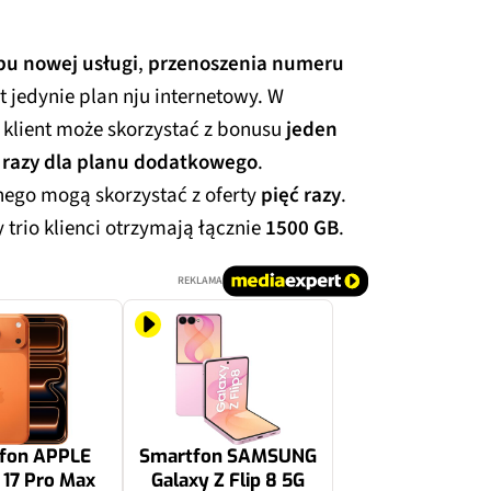
pu nowej usługi
,
przenoszenia numeru
st jedynie plan nju internetowy. W
klient może skorzystać z bonusu
jeden
 razy dla planu dodatkowego
.
ego mogą skorzystać z oferty
pięć razy
.
 trio klienci otrzymają łącznie
1500 GB
.
REKLAMA
fon APPLE
Smartfon SAMSUNG
 17 Pro Max
Galaxy Z Flip 8 5G