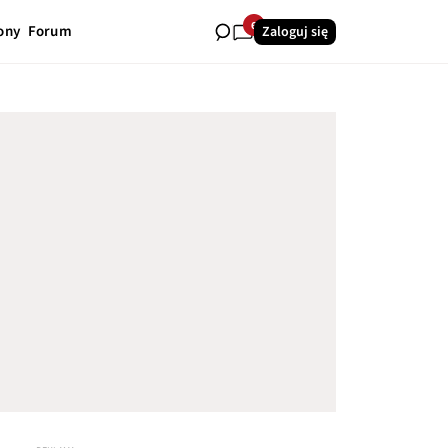
6
ony
Forum
Zaloguj się