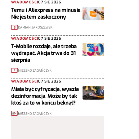
WIADOMOŚCI
07 SIE 2026
Temu i Aliexpress na minusie.
Nie jestem zaskoczony
DAMIAN JAROSZEWSKI
5
WIADOMOŚCI
07 SIE 2026
T-Mobile rozdaje, ale trzeba
wydrapać. Akcja trwa do 31
sierpnia
MIESZKO ZAGAŃCZYK
1
WIADOMOŚCI
07 SIE 2026
Miała być cyfryzacja, wyszła
dezinformacja. Może by tak
ktoś za to w końcu beknął?
MIESZKO ZAGAŃCZYK
4