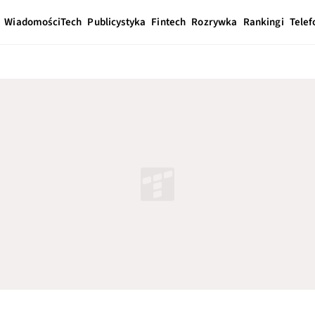
Wiadomości
Tech
Publicystyka
Fintech
Rozrywka
Rankingi
Telef