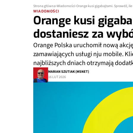
Strona główna
Wiadomości
Orange kusi gigabajtami. Sprawdź, ile
WIADOMOŚCI
Orange kusi gigabaj
dostaniesz za wybó
Orange Polska uruchomił nową akcj
zamawiających usługi nju mobile. Kl
najbliższych dniach otrzymają dodat
MARIAN SZUTIAK (MSNET)
16 LUT 2026