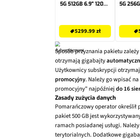
5G 512GB 6.9" 120Hz
5G 256G
Tytan pustynny 2x
Ko
eSIM
po
5299.99 zł
5799 zł
5299.99 zł
Sposób przyznania pakietu zależy
otrzymają gigabajty
automatyczni
Użytkownicy subskrypcji otrzyma
promocyjny
. Należy go wpisać na
promocyjny" najpóźniej
do 16 sie
Zasady zużycia danych
Pomarańczowy operator określił p
pakiet 500 GB jest wykorzystywan
ramach posiadanej usługi. Należy
terytorialnych. Dodatkowe gigab