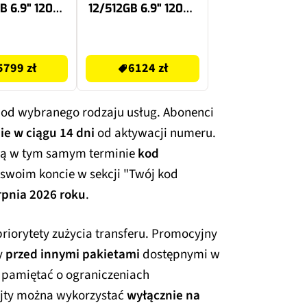
B 6.9" 120Hz
12/512GB 6.9" 120Hz
smiczny
Różowy SM-F776
marańcz
6549 zł
5799 zł
6124 zł
 od wybranego rodzaju usług. Abonenci
e w ciągu 14 dni
od aktywacji numeru.
ją w tym samym terminie
kod
 swoim koncie w sekcji "Twój kod
rpnia 2026 roku
.
riorytety zużycia transferu. Promocyjny
y
przed innymi pakietami
dostępnymi w
 pamiętać o ograniczeniach
ajty można wykorzystać
wyłącznie na