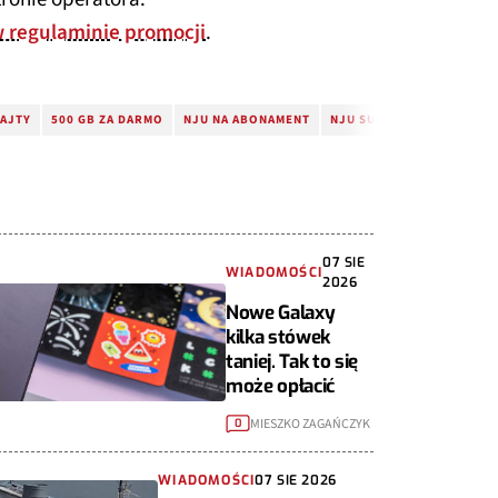
 regulaminie promocji
.
AJTY
500 GB ZA DARMO
NJU NA ABONAMENT
NJU SUBSKRYPCJA
NJU
07 SIE
WIADOMOŚCI
2026
Nowe Galaxy
kilka stówek
taniej. Tak to się
może opłacić
MIESZKO ZAGAŃCZYK
0
WIADOMOŚCI
07 SIE 2026