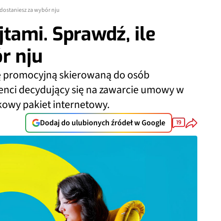
 dostaniesz za wybór nju
tami. Sprawdź, ile
r nju
ę promocyjną skierowaną do osób
ienci decydujący się na zawarcie umowy w
kowy pakiet internetowy.
Dodaj do ulubionych źródeł w Google
19