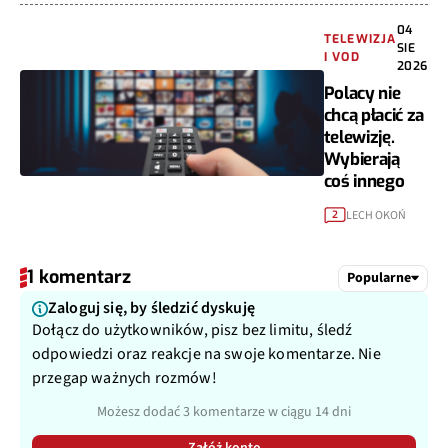
04
TELEWIZJA
SIE
I VOD
2026
Polacy nie
chcą płacić za
telewizję.
Wybierają
coś innego
LECH OKOŃ
2
1 komentarz
Popularne
Zaloguj się, by śledzić dyskuję
Dołącz do użytkowników, pisz bez limitu, śledź
odpowiedzi oraz reakcje na swoje komentarze. Nie
przegap ważnych rozmów!
Możesz dodać 3 komentarze w ciągu 14 dni