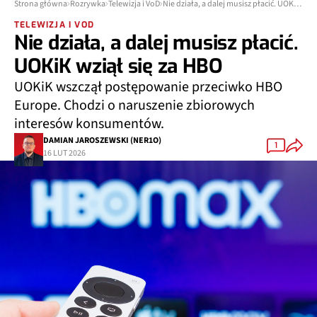
Strona główna
Rozrywka
Telewizja i VoD
Nie działa, a dalej musisz płacić. UOKiK wziął się za HBO
TELEWIZJA I VOD
Nie działa, a dalej musisz płacić.
UOKiK wziął się za HBO
UOKiK wszczął postępowanie przeciwko HBO
Europe. Chodzi o naruszenie zbiorowych
interesów konsumentów.
DAMIAN JAROSZEWSKI (NER1O)
1
16 LUT 2026