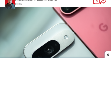
0
09:16
Dodaj do ulubionych źródeł w Google
Do oficjalnej premiery najnowszego flagowca
Google pozostało jeszcze trochę czasu, jednak
smartfon można już kupić w Turcji. Do sieci trafiły