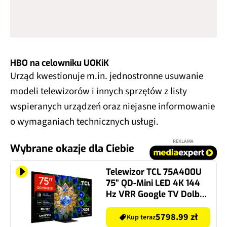
HBO na celowniku UOKiK
Urząd kwestionuje m.in. jednostronne usuwanie
modeli telewizorów i innych sprzętów z listy
wspieranych urządzeń oraz niejasne informowanie
o wymaganiach technicznych usługi.
REKLAMA
Wybrane okazje dla Ciebie
Telewizor TCL 75A400U
75” QD-Mini LED 4K 144
Hz VRR Google TV Dolby
Atmos Dolby Vision HDMI
2.1
5798.99 zł
Kup teraz