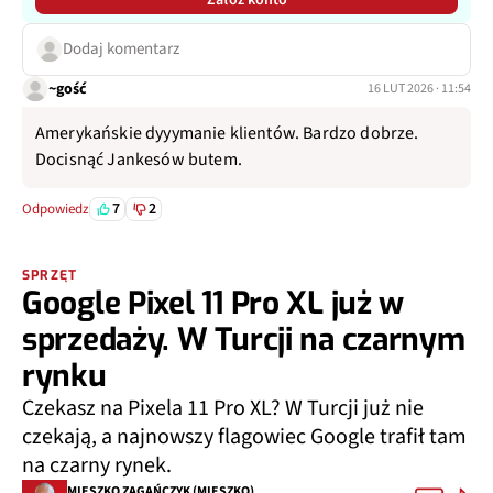
Załóż konto
Dodaj komentarz
~gość
16 LUT 2026 · 11:54
Amerykańskie dyyymanie klientów. Bardzo dobrze.
Docisnąć Jankesów butem.
7
2
Odpowiedz
SPRZĘT
Google Pixel 11 Pro XL już w
sprzedaży. W Turcji na czarnym
rynku
Czekasz na Pixela 11 Pro XL? W Turcji już nie
czekają, a najnowszy flagowiec Google trafił tam
na czarny rynek.
MIESZKO ZAGAŃCZYK (MIESZKO)