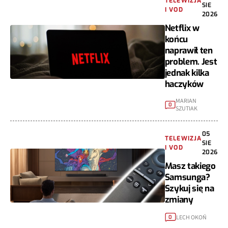
TELEWIZJA
SIE
I VOD
2026
Netflix w
końcu
naprawił ten
problem. Jest
jednak kilka
haczyków
MARIAN
0
SZUTIAK
05
TELEWIZJA
SIE
I VOD
2026
Masz takiego
Samsunga?
Szykuj się na
zmiany
LECH OKOŃ
0