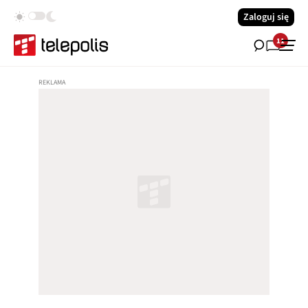
Zaloguj się
11