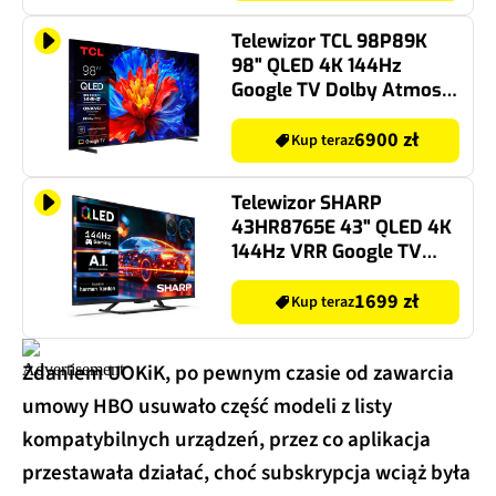
Telewizor TCL 98P89K
98" QLED 4K 144Hz
Google TV Dolby Atmos
Dolby Vision HDMI 2.1
6900 zł
Kup teraz
Telewizor SHARP
43HR8765E 43" QLED 4K
144Hz VRR Google TV
Dolby Atmos Dolby
Vision IQ HDMI 2.1
1699 zł
Kup teraz
Zdaniem UOKiK, po pewnym czasie od zawarcia
umowy HBO usuwało część modeli z listy
kompatybilnych urządzeń, przez co aplikacja
przestawała działać, choć subskrypcja wciąż była