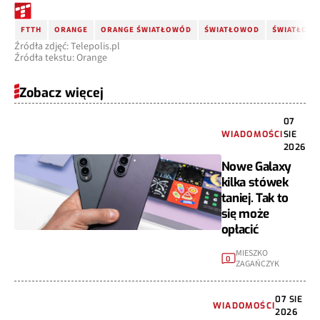
FTTH
ORANGE
ORANGE ŚWIATŁOWÓD
ŚWIATŁOWOD
ŚWIATŁOWÓ
Źródła zdjęć: Telepolis.pl
Źródła tekstu: Orange
Zobacz więcej
07
WIADOMOŚCI
SIE
2026
Nowe Galaxy
kilka stówek
taniej. Tak to
się może
opłacić
MIESZKO
0
ZAGAŃCZYK
07 SIE
WIADOMOŚCI
2026