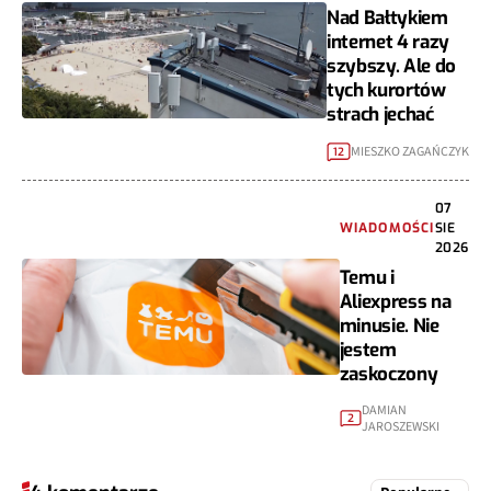
Nad Bałtykiem
internet 4 razy
szybszy. Ale do
tych kurortów
strach jechać
MIESZKO ZAGAŃCZYK
12
07
WIADOMOŚCI
SIE
2026
Temu i
Aliexpress na
minusie. Nie
jestem
zaskoczony
DAMIAN
2
JAROSZEWSKI