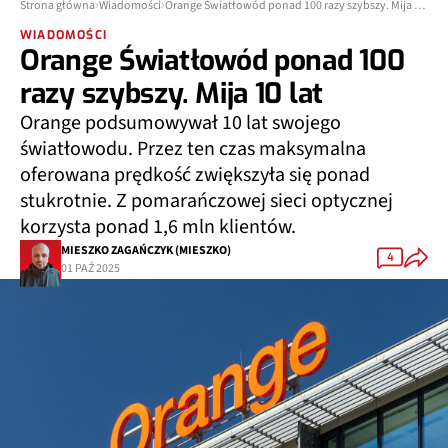
Strona główna
Wiadomości
Orange Światłowód ponad 100 razy szybszy. Mija 10 lat
WIADOMOŚCI
Orange Światłowód ponad 100
razy szybszy. Mija 10 lat
Orange podsumowywał 10 lat swojego
światłowodu. Przez ten czas maksymalna
oferowana prędkość zwiększyła się ponad
stukrotnie. Z pomarańczowej sieci optycznej
korzysta ponad 1,6 mln klientów.
MIESZKO ZAGAŃCZYK (MIESZKO)
4
01 PAŹ 2025