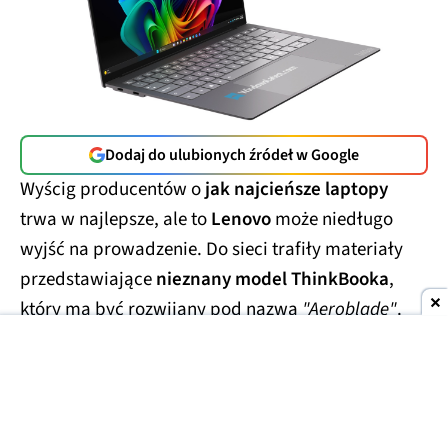
Dodaj do ulubionych źródeł w Google
Wyścig producentów o
jak najcieńsze laptopy
trwa w najlepsze, ale to
Lenovo
może niedługo
wyjść na prowadzenie. Do sieci trafiły materiały
przedstawiające
nieznany model ThinkBooka
,
który ma być rozwijany pod nazwą
"Aeroblade"
.
Jego obudowa wygląda
wręcz absurdalnie
smukło.