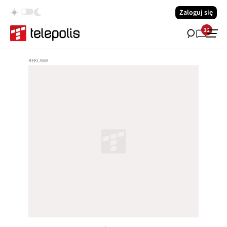
Zaloguj się
31