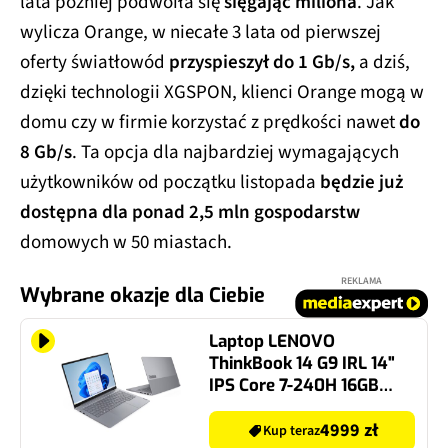
lata później podwoiła się
sięgając miliona
. Jak
wylicza Orange, w niecałe 3 lata od pierwszej
oferty światłowód
przyspieszył do 1 Gb/s,
a dziś,
dzięki technologii XGSPON, klienci Orange mogą w
domu czy w firmie korzystać z prędkości nawet
do
8 Gb/s
. Ta opcja dla najbardziej wymagających
użytkowników od początku listopada
będzie już
dostępna dla ponad 2,5 mln gospodarstw
domowych w 50 miastach.
REKLAMA
Wybrane okazje dla Ciebie
Laptop LENOVO
ThinkBook 14 G9 IRL 14"
IPS Core 7-240H 16GB
RAM 512GB SSD Windows
11 Professional
4999 zł
Kup teraz