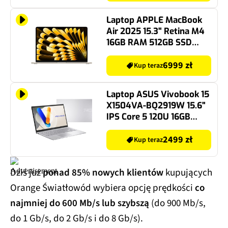
Laptop APPLE MacBook
Air 2025 15.3" Retina M4
16GB RAM 512GB SSD
macOS Księżycowa
poświata
6999 zł
Kup teraz
Laptop ASUS Vivobook 15
X1504VA-BQ2919W 15.6"
IPS Core 5 120U 16GB
RAM 512GB SSD Windows
11 Home
2499 zł
Kup teraz
Dziś już
ponad 85% nowych klientów
kupujących
Orange Światłowód wybiera opcję prędkości
co
najmniej do 600 Mb/s lub szybszą
(do 900 Mb/s,
do 1 Gb/s, do 2 Gb/s i do 8 Gb/s).