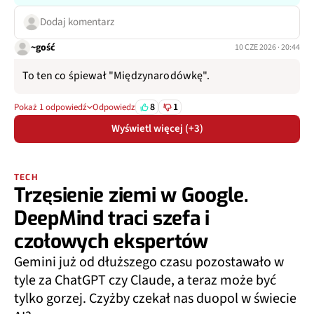
Dodaj komentarz
~gość
10 CZE 2026 · 20:44
To ten co śpiewał "Międzynarodówkę".
8
1
Pokaż 1 odpowiedź
Odpowiedz
Wyświetl więcej (+3)
TECH
Trzęsienie ziemi w Google.
DeepMind traci szefa i
czołowych ekspertów
Gemini już od dłuższego czasu pozostawało w
tyle za ChatGPT czy Claude, a teraz może być
tylko gorzej. Czyżby czekał nas duopol w świecie