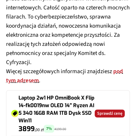
internetowych. Całość oparto na czterech mocnych
filarach. To cyberbezpieczeństwo, sprawna
koordynacja działań, nowoczesna komunikacja
elektroniczna oraz kompetencje przyszłości. Za
realizację tych założeń odpowiedzą nowi
pełnomocnicy oraz specjalny Komitet ds.
Cyfryzacji.
Więcej szczegółowych informacji znajdziesz
pod
tym adresem
.
Laptop 2w1 HP OmniBook X Flip
14-fk0019nw OLED 14" Ryzen AI
5 340 16GB RAM 1TB Dysk SSD
Sprawdź cenę
Win11
3899
7%
4199.00
,00 zł