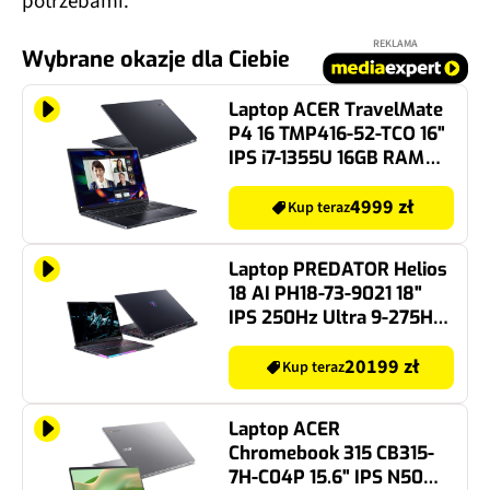
REKLAMA
Wybrane okazje dla Ciebie
Laptop ACER TravelMate
P4 16 TMP416-52-TCO 16"
IPS i7-1355U 16GB RAM
512GB SSD GeForce
RTX2050 Windows 11
4999 zł
Kup teraz
Professional
Laptop PREDATOR Helios
18 AI PH18-73-9021 18"
IPS 250Hz Ultra 9-275HX
64GB RAM 1TB SSD
GeForce RTX5080 DLSS 4
20199 zł
Kup teraz
Windows 11 Home,
Funkcje AI
Laptop ACER
Chromebook 315 CB315-
7H-C04P 15.6" IPS N50