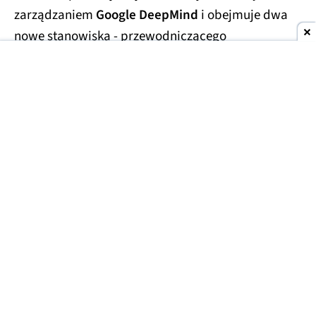
zarządzaniem
Google DeepMind
i obejmuje dwa
nowe stanowiska - przewodniczącego
laboratorium oraz
głównego naukowca całego
Alphabetu.