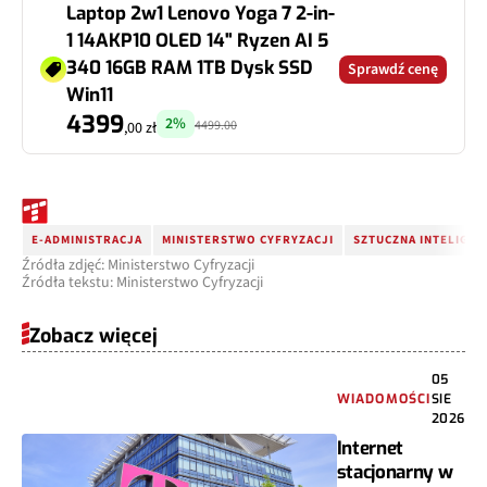
Laptop 2w1 Lenovo Yoga 7 2-in-
1 14AKP10 OLED 14" Ryzen AI 5
340 16GB RAM 1TB Dysk SSD
Sprawdź cenę
Win11
4399
2%
4499.00
,00 zł
E-ADMINISTRACJA
MINISTERSTWO CYFRYZACJI
SZTUCZNA INTELIGEN
Źródła zdjęć: Ministerstwo Cyfryzacji
Źródła tekstu: Ministerstwo Cyfryzacji
Zobacz więcej
05
WIADOMOŚCI
SIE
2026
Internet
stacjonarny w