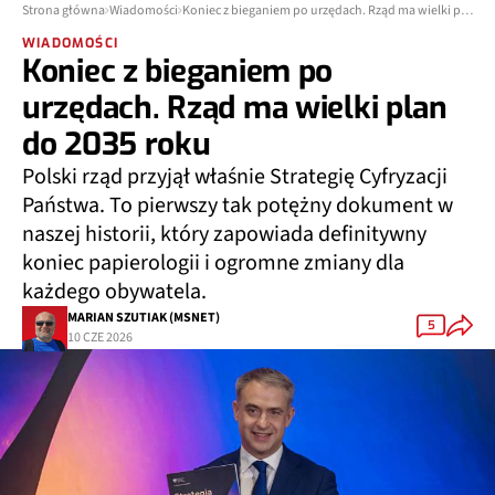
Strona główna
Wiadomości
Koniec z bieganiem po urzędach. Rząd ma wielki plan do 2035 roku
WIADOMOŚCI
Koniec z bieganiem po
urzędach. Rząd ma wielki plan
do 2035 roku
Polski rząd przyjął właśnie Strategię Cyfryzacji
Państwa. To pierwszy tak potężny dokument w
naszej historii, który zapowiada definitywny
koniec papierologii i ogromne zmiany dla
każdego obywatela.
MARIAN SZUTIAK (MSNET)
5
10 CZE 2026