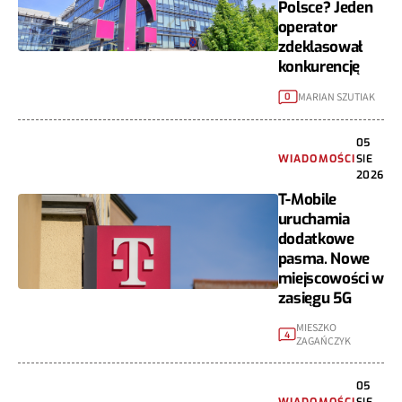
Polsce? Jeden
operator
zdeklasował
konkurencję
MARIAN SZUTIAK
0
05
WIADOMOŚCI
SIE
2026
T-Mobile
uruchamia
dodatkowe
pasma. Nowe
miejscowości w
zasięgu 5G
MIESZKO
4
ZAGAŃCZYK
05
WIADOMOŚCI
SIE