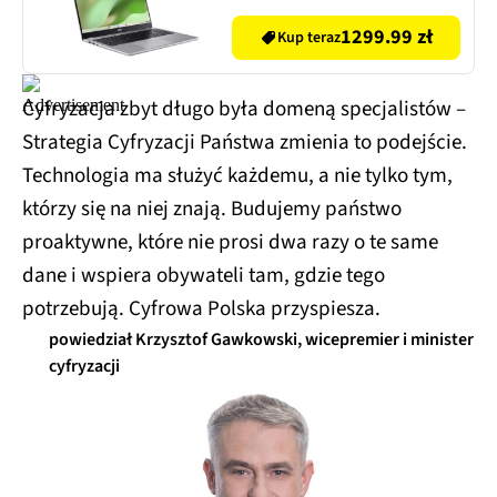
8GB RAM 128GB eMMC
Chrome OS, Funkcje AI
1299.99 zł
Kup teraz
Cyfryzacja zbyt długo była domeną specjalistów –
Strategia Cyfryzacji Państwa zmienia to podejście.
Technologia ma służyć każdemu, a nie tylko tym,
którzy się na niej znają. Budujemy państwo
proaktywne, które nie prosi dwa razy o te same
dane i wspiera obywateli tam, gdzie tego
potrzebują. Cyfrowa Polska przyspiesza.
powiedział Krzysztof Gawkowski, wicepremier i minister
cyfryzacji