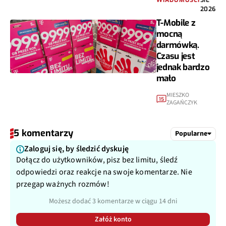
2026
T-Mobile z
mocną
darmówką.
Czasu jest
jednak bardzo
mało
MIESZKO
15
ZAGAŃCZYK
5 komentarzy
Popularne
Zaloguj się, by śledzić dyskuję
Dołącz do użytkowników, pisz bez limitu, śledź
odpowiedzi oraz reakcje na swoje komentarze. Nie
przegap ważnych rozmów!
Możesz dodać 3 komentarze w ciągu 14 dni
Załóż konto