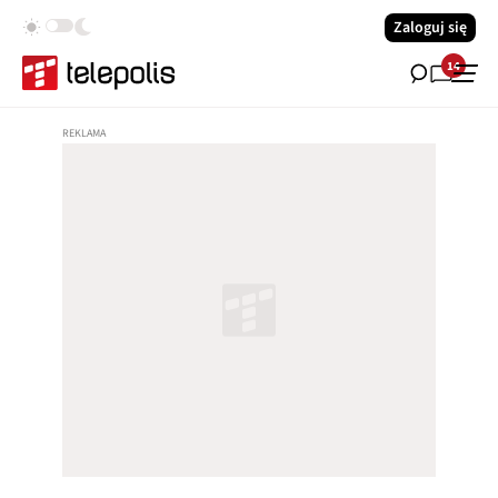
Zaloguj się
14