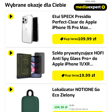
REKLAMA
Wybrane okazje dla Ciebie
Etui SPECK Presidio
Perfect-Clear do Apple
iPhone 15 Pro Max
Przezroczysty
109.99 zł
Kup teraz
Szkło prywatyzujące HOFI
Anti Spy Glass Pro+ do
Apple iPhone 11/XR
Privacy
19.99 zł
Kup teraz
Lokalizator NOTIONE Go
Eco Zielony
0 zł
-
104.36 zł
najniższa cena