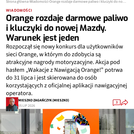
Strona główna
Wiadomości
Orange rozdaje darmowe paliwo i kluczyki do nowej Mazdy. Warunek jest jeden
WIADOMOŚCI
Orange rozdaje darmowe paliwo
i kluczyki do nowej Mazdy.
Warunek jest jeden
Rozpoczął się nowy konkurs dla użytkowników
sieci Orange, w którym do zdobycia są
atrakcyjne nagrody motoryzacyjne. Akcja pod
hasłem „Wakacje z Nawigacją Orange!” potrwa
do 31 lipca i jest skierowana do osób
korzystających z oficjalnej aplikacji nawigacyjnej
operatora.
MIESZKO ZAGAŃCZYK (MIESZKO)
3
05 LIP 2026