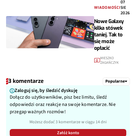
07
WIADOMOŚCI
SIE
2026
Nowe Galaxy
kilka stówek
taniej. Tak to
się może
opłacić
MIESZKO
0
ZAGAŃCZYK
3 komentarze
Popularne
Zaloguj się, by śledzić dyskuję
Dołącz do użytkowników, pisz bez limitu, śledź
odpowiedzi oraz reakcje na swoje komentarze. Nie
przegap ważnych rozmów!
Możesz dodać 3 komentarze w ciągu 14 dni
Załóż konto