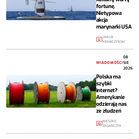
fortunę.
Nietypowa
akcja
marynarki USA
JAKUB
0
KRAWCZYŃSKI
08
WIADOMOŚCI
SIE
2026
Polska ma
szybki
internet?
Amerykanie
odzierają nas
ze złudzeń
MIESZKO
10
ZAGAŃCZYK