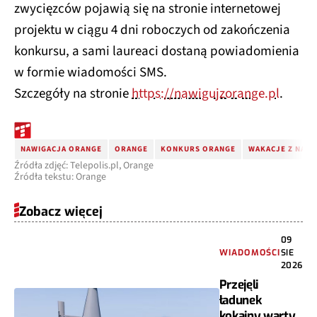
zwycięzców pojawią się na stronie internetowej
projektu w ciągu 4 dni roboczych od zakończenia
konkursu, a sami laureaci dostaną powiadomienia
w formie wiadomości SMS.
Szczegóły na stronie
https://nawigujzorange.pl
.
NAWIGACJA ORANGE
ORANGE
KONKURS ORANGE
WAKACJE Z NAW
Źródła zdjęć: Telepolis.pl, Orange
Źródła tekstu: Orange
Zobacz więcej
09
WIADOMOŚCI
SIE
2026
Przejęli
ładunek
kokainy warty