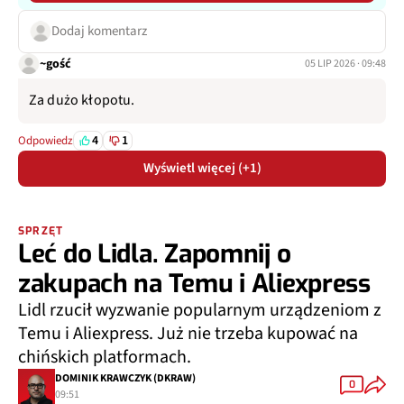
Dodaj komentarz
~gość
05 LIP 2026 · 09:48
Za dużo kłopotu.
4
1
Odpowiedz
Wyświetl więcej (+1)
SPRZĘT
Leć do Lidla. Zapomnij o
zakupach na Temu i Aliexpress
Lidl rzucił wyzwanie popularnym urządzeniom z
Temu i Aliexpress. Już nie trzeba kupować na
chińskich platformach.
DOMINIK KRAWCZYK (DKRAW)
0
09:51