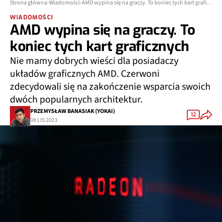
Strona główna
Wiadomości
AMD wypina się na graczy. To koniec tych kart graficznych
WIADOMOŚCI
AMD wypina się na graczy. To
koniec tych kart graficznych
Nie mamy dobrych wieści dla posiadaczy
układów graficznych AMD. Czerwoni
zdecydowali się na zakończenie wsparcia swoich
dwóch popularnych architektur.
PRZEMYSŁAW BANASIAK (YOKAI)
12
08 LIS 2023