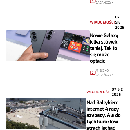
3
ZAGAŃCZYK
07
WIADOMOŚCI
SIE
2026
Nowe Galaxy
kilka stówek
taniej. Tak to
się może
opłacić
MIESZKO
0
ZAGAŃCZYK
07 SIE
WIADOMOŚCI
2026
Nad Bałtykiem
internet 4 razy
szybszy. Ale do
tych kurortów
strach jechać