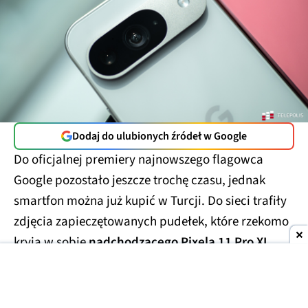
Dodaj do ulubionych źródeł w Google
Do oficjalnej premiery najnowszego flagowca
Google pozostało jeszcze trochę czasu, jednak
smartfon można już kupić w Turcji. Do sieci trafiły
zdjęcia zapieczętowanych pudełek, które rzekomo
kryją w sobie
nadchodzącego Pixela 11 Pro XL
.
Smartfony miały trafić w ręce handlarzy z szarej
strefy, którzy wycenili te przedpremierowe rarytasy
na kwotę
1700 USD
(ok. 6300 zł). Prawdopodobnie