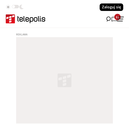
Zaloguj się
11