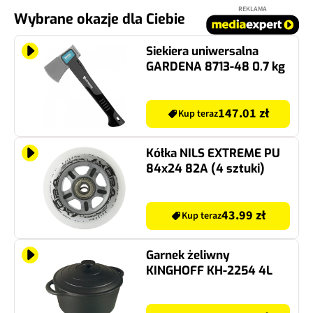
REKLAMA
Wybrane okazje dla Ciebie
Siekiera uniwersalna
GARDENA 8713-48 0.7 kg
147.01 zł
Kup teraz
Kółka NILS EXTREME PU
84x24 82A (4 sztuki)
43.99 zł
Kup teraz
Garnek żeliwny
KINGHOFF KH-2254 4L