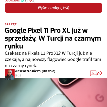
1
1
Odpowiedz
Wyświetl więcej (+3)
SPRZĘT
Google Pixel 11 Pro XL już w
sprzedaży. W Turcji na czarnym
rynku
Czekasz na Pixela 11 Pro XL? W Turcji już nie
czekają, a najnowszy flagowiec Google trafił tam
na czarny rynek.
MIESZKO ZAGAŃCZYK (MIESZKO)
0
09:16