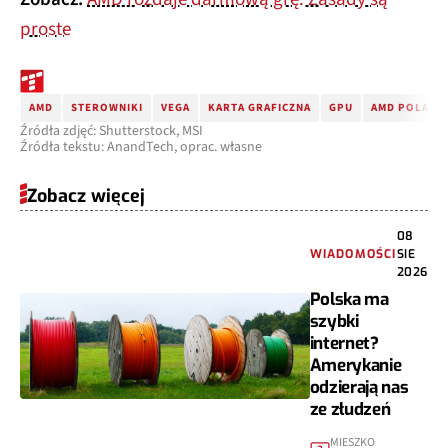
proste
AMD
STEROWNIKI
VEGA
KARTA GRAFICZNA
GPU
AMD POLARIS
Źródła zdjęć: Shutterstock, MSI
Źródła tekstu: AnandTech, oprac. własne
Zobacz więcej
08
WIADOMOŚCI
SIE
2026
Polska ma
szybki
internet?
Amerykanie
odzierają nas
ze złudzeń
MIESZKO