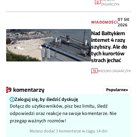
0
ZAGAŃCZYK
07 SIE
WIADOMOŚCI
2026
Nad Bałtykiem
internet 4 razy
szybszy. Ale do
tych kurortów
strach jechać
MIESZKO ZAGAŃCZYK
15
9 komentarzy
Popularne
Zaloguj się, by śledzić dyskuję
Dołącz do użytkowników, pisz bez limitu, śledź
odpowiedzi oraz reakcje na swoje komentarze. Nie
przegap ważnych rozmów!
Możesz dodać 3 komentarze w ciągu 14 dni