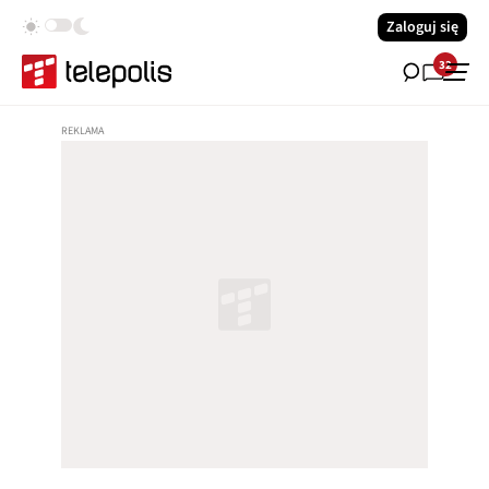
Zaloguj się
32