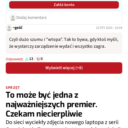
Załóż konto
Dodaj komentarz
~gość
23 STY 2025 · 10:04
Czyli dużo szumu i "wtopa". Tak to bywa, gdy ktoś myśli,
że wystarczy zarządzenie wydać i wszystko zagra.
13
0
Odpowiedz
Wyświetl więcej (+8)
SPRZĘT
To może być jedna z
najważniejszych premier.
Czekam niecierpliwie
Do sieci wyciekły zdjęcia nowego laptopa z serii