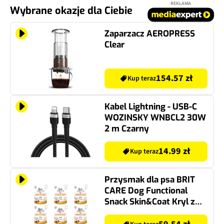
REKLAMA
Wybrane okazje dla Ciebie
Zaparzacz AEROPRESS
Clear
154.57 zł
Kup teraz
Kabel Lightning - USB-C
WOZINSKY WNBCL2 30W
2 m Czarny
14.99 zł
Kup teraz
Przysmak dla psa BRIT
CARE Dog Functional
Snack Skin&Coat Kryl z
kokosem 6 x 150 g