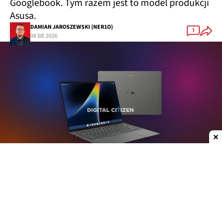
Googlebook. Tym razem jest to model produkcji
Asusa.
DAMIAN JAROSZEWSKI (NER1O)
1
08 SIE 2026
Dodaj do ulubionych źródeł w Google
Plotki na temat nowych laptopów z serii
Googlebook krążą już od jakiegoś czasu. W mojej