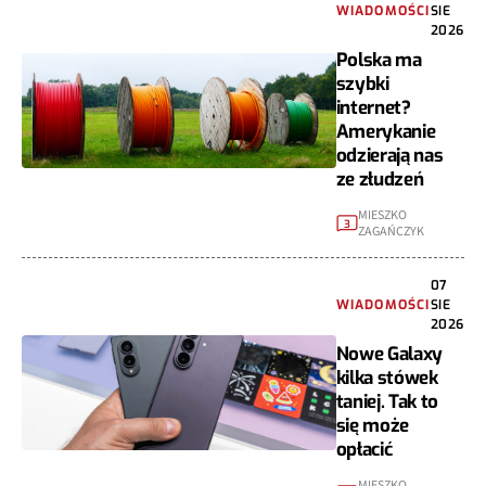
WIADOMOŚCI
SIE
2026
Polska ma
szybki
internet?
Amerykanie
odzierają nas
ze złudzeń
MIESZKO
3
ZAGAŃCZYK
07
WIADOMOŚCI
SIE
2026
Nowe Galaxy
kilka stówek
taniej. Tak to
się może
opłacić
MIESZKO