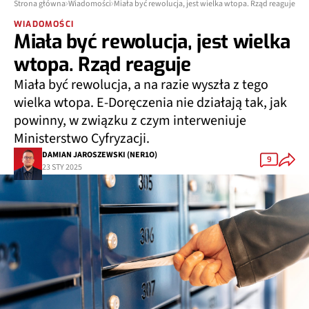
Strona główna
Wiadomości
Miała być rewolucja, jest wielka wtopa. Rząd reaguje
WIADOMOŚCI
Miała być rewolucja, jest wielka
wtopa. Rząd reaguje
Miała być rewolucja, a na razie wyszła z tego
wielka wtopa. E-Doręczenia nie działają tak, jak
powinny, w związku z czym interweniuje
Ministerstwo Cyfryzacji.
DAMIAN JAROSZEWSKI (NER1O)
9
23 STY 2025