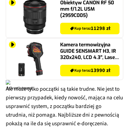
Obiektyw CANON RF 50
mm f/1.2L USM
(2959C005)
11298 zł
Kup teraz
Kamera termowizyjna
GUIDE SENSMART H3, IR
320x240, LCD 4.3", Laser,
64GB, Wi-Fi, Bluetooth
13990 zł
Kup teraz
Ale może tylko początki są takie trudne. Nie jest to
pierwszy przypadek, kiedy nowość, mająca na celu
usprawnić system, z początku bardziej go
utrudnia, niż pomaga. Najbliższe dni z pewnością
pokażą na ile da się usprawnić e-doręczenia.