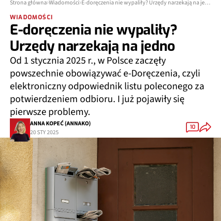
Strona główna
Wiadomości
E-doręczenia nie wypaliły? Urzędy narzekają na jedno
WIADOMOŚCI
E-doręczenia nie wypaliły?
Urzędy narzekają na jedno
Od 1 stycznia 2025 r., w Polsce zaczęły
powszechnie obowiązywać e-Doręczenia, czyli
elektroniczny odpowiednik listu poleconego za
potwierdzeniem odbioru. I już pojawiły się
pierwsze problemy.
ANNA KOPEĆ (ANNAKO)
10
20 STY 2025