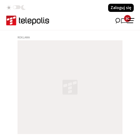
Zaloguj się
30