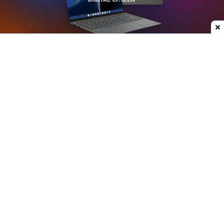
Dodaj do ulubionych źródeł w Google
Plotki na temat nowych laptopów z serii
Googlebook krążą już od jakiegoś czasu. W mojej
opinii może to być jedna z ciekawszych premier
ostatnich lat, przynajmniej w kategorii
przenośnych komputerów. Właśnie do sieci trafiły
rendery modelu stworzonego przez Asusa.