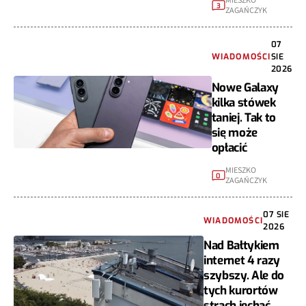
MIESZKO
3
ZAGAŃCZYK
07
WIADOMOŚCI
SIE
2026
Nowe Galaxy
kilka stówek
taniej. Tak to
się może
opłacić
MIESZKO
0
ZAGAŃCZYK
07 SIE
WIADOMOŚCI
2026
Nad Bałtykiem
internet 4 razy
szybszy. Ale do
tych kurortów
strach jechać