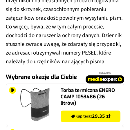
urzędnikom na nieustannych próbach logowania
się do skrzynek, czasochłonnym pobieraniu
załączników oraz dość powolnym wysyłaniu pism.
Co więcej, bywa, że w tym całym procesie,
dochodzi do naruszenia ochrony danych. Dziennik
słusznie zwraca uwagę, że zdarzały się przypadki,
że adresaci otrzymywali numery PESEL, które
należały do urzędników nadających pisma.
REKLAMA
Wybrane okazje dla Ciebie
Torba termiczna ENERO
CAMP 1053486 (26
litrów)
29.35 zł
Kup teraz