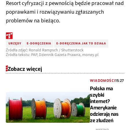
Resort cyfryzacji z pewnością będzie pracował nad
poprawkami i rozwiązywaniu zgłaszanych
problemów na bieżąco.
URZĘDY
E-DORĘCZENIA
E-DORĘCZENIA JAK TO DZIAŁA
Źródła zdjęć: Ronald Rampsch / Shutterstock
Źródła tekstu: PAP, Dziennik Gazeta Prawna, money.pl
Zobacz więcej
WIADOMOŚCI
15:27
Polska ma
szybki
internet?
Amerykanie
odzierają nas
ze złudzeń