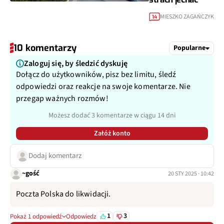
MIESZKO ZAGAŃCZYK
14
10 komentarzy
Popularne
Zaloguj się, by śledzić dyskuję
Dołącz do użytkowników, pisz bez limitu, śledź
odpowiedzi oraz reakcje na swoje komentarze. Nie
przegap ważnych rozmów!
Możesz dodać 3 komentarze w ciągu 14 dni
Załóż konto
Dodaj komentarz
~gość
20 STY 2025 · 10:42
Poczta Polska do likwidacji.
1
3
Pokaż 1 odpowiedź
Odpowiedz