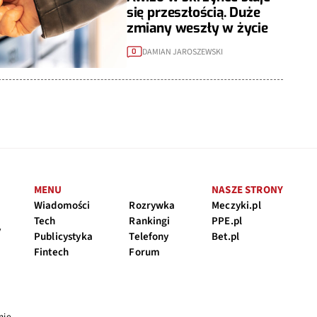
się przeszłością. Duże
zmiany weszły w życie
DAMIAN JAROSZEWSKI
0
MENU
NASZE STRONY
Wiadomości
Rozrywka
Meczyki.pl
Tech
Rankingi
PPE.pl
y
Publicystyka
Telefony
Bet.pl
Fintech
Forum
nie