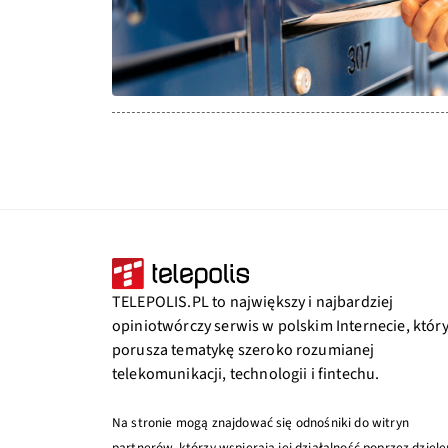
TELEPOLIS.PL to największy i najbardziej
opiniotwórczy serwis w polskim Internecie, któr
porusza tematykę szeroko rozumianej
telekomunikacji, technologii i fintechu.
Na stronie mogą znajdować się odnośniki do witryn
partnerów, którzy wspierają jej działalność poprzez dziele