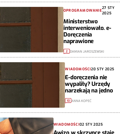
27 STY
OPROGRAMOWANIE
2025
Ministerstwo
interweniowało. e-
Doręczenia
naprawione
DAMIAN JAROSZEWSKI
2
WIADOMOŚCI
20 STY 2025
E-doręczenia nie
wypaliły? Urzędy
narzekają na jedno
ANNA KOPEĆ
10
WIADOMOŚCI
02 STY 2025
Awizo w skrzynce staje