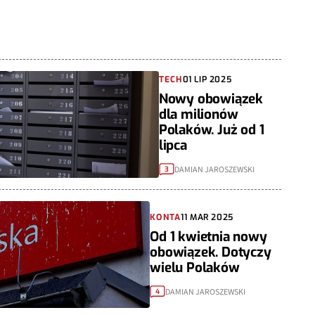
TECH
01 LIP 2025
Nowy obowiązek
dla milionów
Polaków. Już od 1
lipca
DAMIAN JAROSZEWSKI
3
KONTA
11 MAR 2025
Od 1 kwietnia nowy
obowiązek. Dotyczy
wielu Polaków
DAMIAN JAROSZEWSKI
4