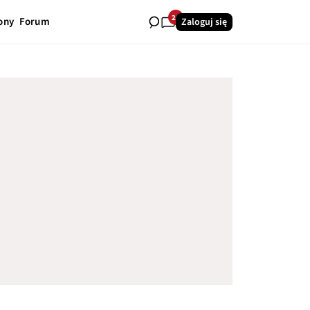
28
ony
Forum
Zaloguj się