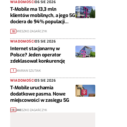
WIADOMOŚCI
06 SIE 2026
T-Mobile ma 13,3 mln
klientów mobilnych, a jego 5G
dociera do 94% populacji
Polski
MIESZKO ZAGAŃCZYK
18
WIADOMOŚCI
05 SIE 2026
Internet stacjonarny w
Polsce? Jeden operator
zdeklasował konkurencję
MARIAN SZUTIAK
1
WIADOMOŚCI
05 SIE 2026
T-Mobile uruchamia
dodatkowe pasma. Nowe
miejscowości w zasięgu 5G
MIESZKO ZAGAŃCZYK
4