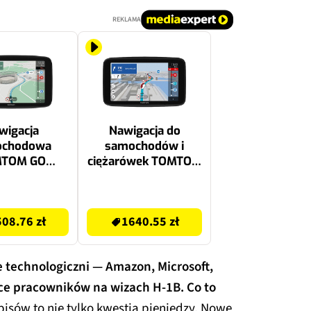
REKLAMA
wigacja
Nawigacja do
ochodowa
samochodów i
TOM GO
ciężarówek TOMTOM
or 7 HD 7"
GO Expert 6 Plus HD
Sterowanie
6" Świat, satelitarna,
1640.55 zł
łosem
sterowanie głosem
08.76 zł
1640.55 zł
e technologiczni — Amazon, Microsoft,
ące pracowników na wizach H-1B.
Co to
isów to nie tylko kwestia pieniędzy. Nowe