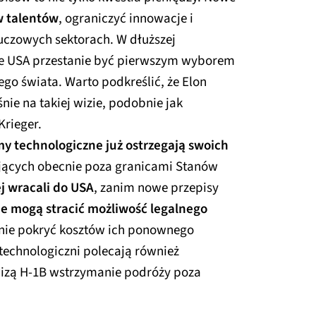
w talentów
, ograniczyć innowacje i
uczowych sektorach. W dłuższej
że USA przestanie być pierwszym wyborem
ego świata. Warto podkreślić, że Elon
ie na takiej wizie, podobnie jak
Krieger.
my technologiczne już ostrzegają swoich
ących obecnie poza granicami Stanów
ej wracali do USA
, zanim nowe przepisy
e mogą stracić możliwość legalnego
anie pokryć kosztów ich ponownego
technologiczni polecają również
zą H-1B wstrzymanie podróży poza