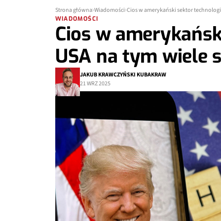
Strona główna
Wiadomości
Cios w amerykański sektor technologii
WIADOMOŚCI
Cios w amerykański
USA na tym wiele s
JAKUB KRAWCZYŃSKI KUBAKRAW
21 WRZ 2025