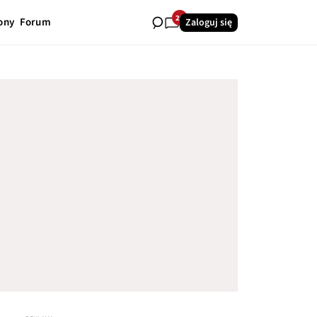
29
ony
Forum
Zaloguj się