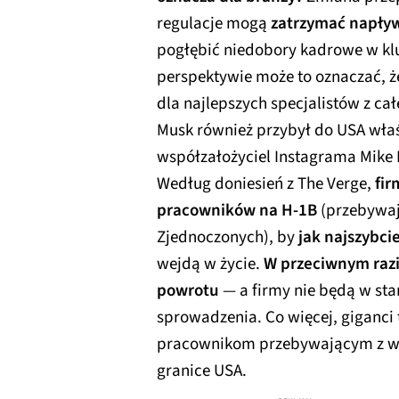
regulacje mogą
zatrzymać napły
pogłębić niedobory kadrowe w kl
perspektywie może to oznaczać, 
dla najlepszych specjalistów z cał
Musk również przybył do USA właśn
współzałożyciel Instagrama Mike 
Według doniesień z The Verge,
fir
pracowników na H-1B
(przebywaj
Zjednoczonych), by
jak najszybci
wejdą w życie.
W przeciwnym razi
powrotu
— a firmy nie będą w st
sprowadzenia. Co więcej, giganci 
pracownikom przebywającym z wi
granice USA.