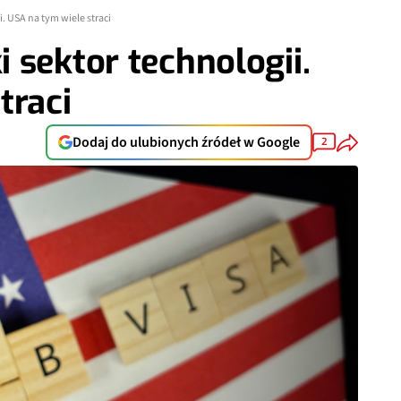
. USA na tym wiele straci
 sektor technologii.
traci
Dodaj do ulubionych źródeł w Google
2