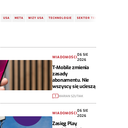
USA
META
WIZY USA
TECHNOLOGIE
SEKTOR TECHNOLOGII
WIZY
06 SIE
WIADOMOŚCI
2026
T-Mobile zmienia
zasady
abonamentu. Nie
wszyscy się ucieszą
MARIAN SZUTIAK
1
06 SIE
WIADOMOŚCI
2026
Zasięg Play