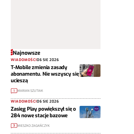
Najnowsze
WIADOMOŚCI
06 SIE 2026
T-Mobile zmienia zasady
abonamentu. Nie wszyscy się
ucieszą
MARIAN SZUTIAK
1
WIADOMOŚCI
06 SIE 2026
Zasięg Play powiększył się o
284 nowe stacje bazowe
MIESZKO ZAGAŃCZYK
3